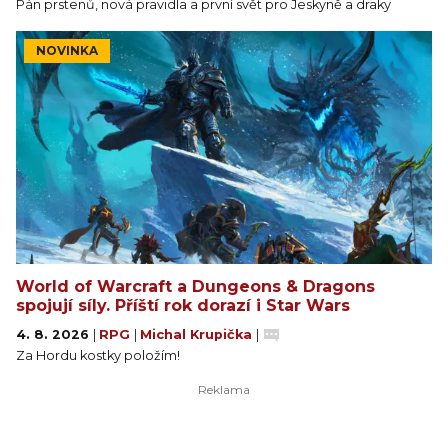
Pán prstenů, nová pravidla a první svět pro Jeskyně a draky
NOVINKA
World of Warcraft a Dungeons & Dragons
spojují síly. Příští rok dorazí i Star Wars
4. 8. 2026
|
RPG
|
Michal Krupička
|
Za Hordu kostky položím!