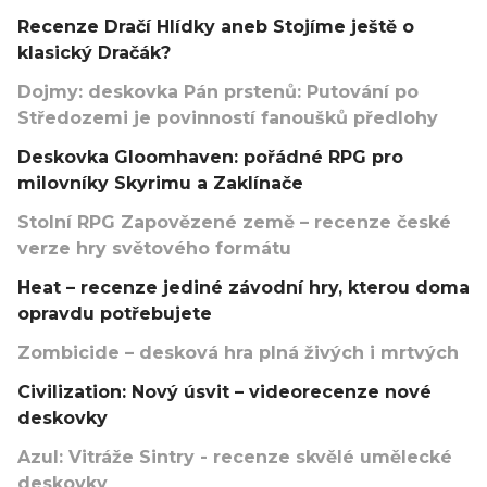
Recenze Dračí Hlídky aneb Stojíme ještě o
klasický Dračák?
Dojmy: deskovka Pán prstenů: Putování po
Středozemi je povinností fanoušků předlohy
Deskovka Gloomhaven: pořádné RPG pro
milovníky Skyrimu a Zaklínače
Stolní RPG Zapovězené země – recenze české
verze hry světového formátu
Heat – recenze jediné závodní hry, kterou doma
opravdu potřebujete
Zombicide – desková hra plná živých i mrtvých
Civilization: Nový úsvit – videorecenze nové
deskovky
Azul: Vitráže Sintry - recenze skvělé umělecké
deskovky