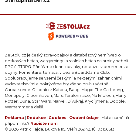
StartupInsider.cz
ZeStolu.cz je český zpravodajský a databázový herní web o
deskových hrách, wargamingu a stolních hrách na hrdiny neboli
RPG či TTRPG. Přinášíme denní novinky, recenze, videorecenze,
dojmy, komentáře, témata, videa a BoardGame Club.
Spolupracujeme se všemi českými a některými zahraničními
vydavatelstvími a pokrýváme hry všeho druhu včetně
Carcassonne, Osadníci z Katanu, Bang, Magic: The Gathering,
Monopoly, Gloomhaven, Mars: Teraformace, Na křídlech, Harry
Potter, Duna, Star Wars, Marvel, Divukraj, Krycí jména, Dobble,
Warhammer a další.
Reklama
|
Redakce
|
Cookies
|
Osobní údaje
| Máte námět či
připomínku?
Napište nám
© 2026 Patrik Hajda, Buková 115, Věšín 262 42, IČ: 03156613