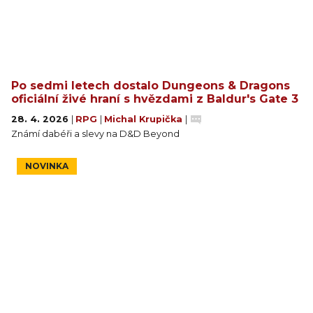
Po sedmi letech dostalo Dungeons & Dragons
oficiální živé hraní s hvězdami z Baldur's Gate 3
28. 4. 2026
|
RPG
|
Michal Krupička
|
Známí dabéři a slevy na D&D Beyond
NOVINKA