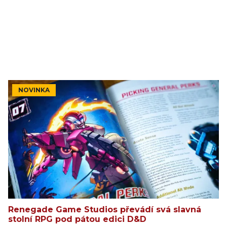
NOVINKA
Renegade Game Studios převádí svá slavná
stolní RPG pod pátou edici D&D