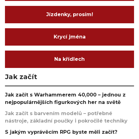
Jízdenky, prosím!
Krycí jména
Na křídlech
Jak začít
Jak začít s Warhammerem 40,000 – jednou z
nejpopulárnějších figurkových her na světě
Jak začít s barvením modelů – potřebné
nástroje, základní poučky i pokročilé techniky
S jakým vyprávěcím RPG byste měli začít?