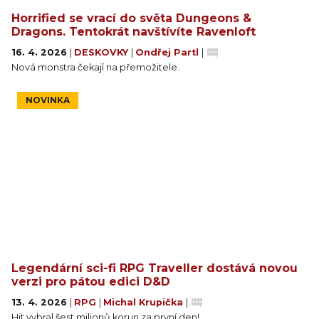
Horrified se vrací do světa Dungeons &
Dragons. Tentokrát navštívíte Ravenloft
16. 4. 2026
|
DESKOVKY
|
Ondřej Partl
|
Nová monstra čekají na přemožitele.
NOVINKA
Legendární sci-fi RPG Traveller dostává novou
verzi pro pátou edici D&D
13. 4. 2026
|
RPG
|
Michal Krupička
|
Hit vybral šest milionů korun za první den!