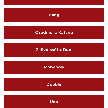
Bang
Osadníci z Katanu
7 divů světa: Duel
Monopoly
Dobble
Uno