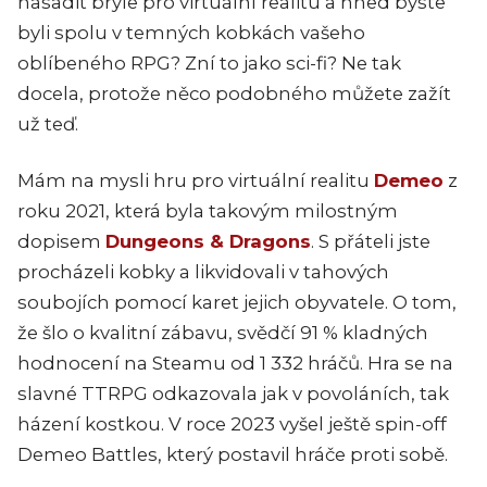
nasadit brýle pro virtuální realitu a hned byste
byli spolu v temných kobkách vašeho
oblíbeného RPG? Zní to jako sci-fi? Ne tak
docela, protože něco podobného můžete zažít
už teď.
Mám na mysli hru pro virtuální realitu
Demeo
z
roku 2021, která byla takovým milostným
dopisem
Dungeons & Dragons
. S přáteli jste
procházeli kobky a likvidovali v tahových
soubojích pomocí karet jejich obyvatele. O tom,
že šlo o kvalitní zábavu, svědčí 91 % kladných
hodnocení na Steamu od 1 332 hráčů. Hra se na
slavné TTRPG odkazovala jak v povoláních, tak
házení kostkou. V roce 2023 vyšel ještě spin-off
Demeo Battles, který postavil hráče proti sobě.