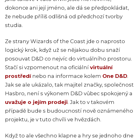
dokonce ani její jméno, ale dá se předpokládat,
že nebude příliš odlišná od předchozí tvorby
studia.
Ze strany Wizards of the Coast jde o naprosto
logický krok, když už se nějakou dobu snaží
posouvat D&D co nejvíc do virtuálního prostoru.
Stačí si vzpomenout na oficiální
virtuální
prostředí
nebo na informace kolem
One D&D
.
Jak se ale ukázalo, tak majitel značky, společnost
Hasbro, není s výkonem D&D vůbec spokojený a
uvažuje o jejím prodeji
. Jak to v takovém
případě bude s budoucností nově oznámeného
projektu, je v tuto chvíli ve hvězdách.
Když to ale všechno klapne a hry se jednoho dne