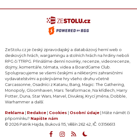
ZeStolu.cz je český zpravodajský a databázový herní web o
deskových hrách, wargamingu a stolních hrách na hrdiny neboli
RPG či TTRPG. Přinášíme denní novinky, recenze, videorecenze,
dojmy, komentáře, témata, videa a BoardGame Club.
Spolupracujeme se všemi českými a některými zahraničními
vydavatelstvími a pokrýváme hry všeho druhu včetně
Carcassonne, Osadníci z Katanu, Bang, Magic: The Gathering,
Monopoly, Gloomhaven, Mars: Teraformace, Na křídlech, Harry
Potter, Duna, Star Wars, Marvel, Divukraj, Krycí jména, Dobble,
Warhammer a další.
Reklama
|
Redakce
|
Cookies
|
Osobní údaje
| Máte námět či
připomínku?
Napište nám
© 2026 Patrik Hajda, Buková 115, Věšín 262 42, IČ: 03156613