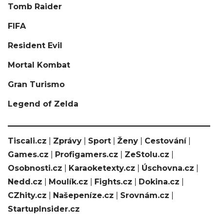
Tomb Raider
FIFA
Resident Evil
Mortal Kombat
Gran Turismo
Legend of Zelda
Tiscali.cz
|
Zprávy
|
Sport
|
Ženy
|
Cestování
|
Games.cz
|
Profigamers.cz
|
ZeStolu.cz
|
Osobnosti.cz
|
Karaoketexty.cz
|
Úschovna.cz
|
Nedd.cz
|
Moulík.cz
|
Fights.cz
|
Dokina.cz
|
CZhity.cz
|
Našepeníze.cz
|
Srovnám.cz
|
StartupInsider.cz