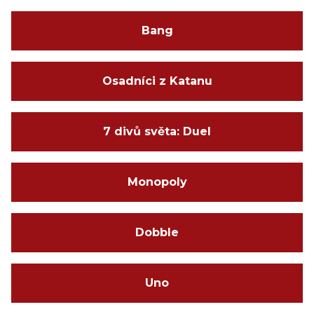
Bang
Osadníci z Katanu
7 divů světa: Duel
Monopoly
Dobble
Uno