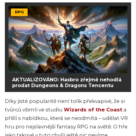
RPG
AKTUALIZOVÁNO: Hasbro zřejmě nehodlá
prodat Dungeons & Dragons Tencentu
Díky jisté popularitě není tolik překvapivé, že si
tvůrců všimli ve studiu
Wizards of the Coast
a
přišli s nabídkou, která se neodmítá – udělat VR
hru pro nejslavnější fantasy RPG na světě. O hře
jako takové v tuto chvíli ještě nic nevíme,