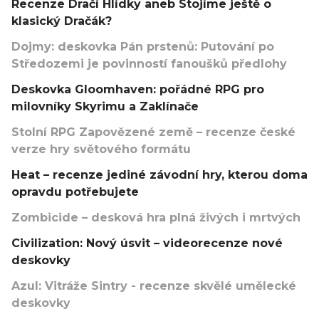
Recenze Dračí Hlídky aneb Stojíme ještě o
klasický Dračák?
Dojmy: deskovka Pán prstenů: Putování po
Středozemi je povinností fanoušků předlohy
Deskovka Gloomhaven: pořádné RPG pro
milovníky Skyrimu a Zaklínače
Stolní RPG Zapovězené země – recenze české
verze hry světového formátu
Heat – recenze jediné závodní hry, kterou doma
opravdu potřebujete
Zombicide – desková hra plná živých i mrtvých
Civilization: Nový úsvit – videorecenze nové
deskovky
Azul: Vitráže Sintry - recenze skvělé umělecké
deskovky