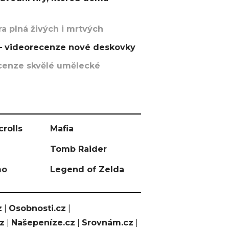
a plná živých i mrtvých
t – videorecenze nové deskovky
recenze skvělé umělecké
crolls
Mafia
Tomb Raider
mo
Legend of Zelda
z
|
Osobnosti.cz
|
cz
|
Našepeníze.cz
|
Srovnám.cz
|