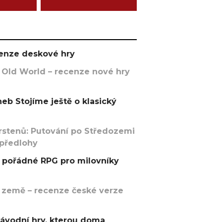
ecenze deskové hry
 Old World – recenze nové hry
eb Stojíme ještě o klasický
rstenů: Putování po Středozemi
 předlohy
pořádné RPG pro milovníky
 země – recenze české verze
závodní hry, kterou doma