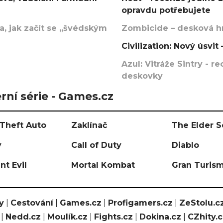
opravdu potřebujete
, jak začít se „švédským
Zombicide – desková hr
Civilization: Nový úsvi
Azul: Vitráže Sintry - 
deskovky
rní série - Games.cz
Theft Auto
Zaklínač
The Elder S
y
Call of Duty
Diablo
nt Evil
Mortal Kombat
Gran Turis
y
|
Cestování
|
Games.cz
|
Profigamers.cz
|
ZeStolu.c
|
Nedd.cz
|
Moulík.cz
|
Fights.cz
|
Dokina.cz
|
CZhity.