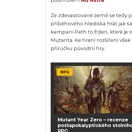
podtitulem
Ad Astra
.
Ze zdevastované země se tedy p
příběhového hlediska hrát jak s
kampani Path to Eden, která je
Mutanta. Ke hraní rozšíření vša
příručku původní hry.
RPG
Mutant Year Zero – recenze
postapokalyptického stolníh
RPG