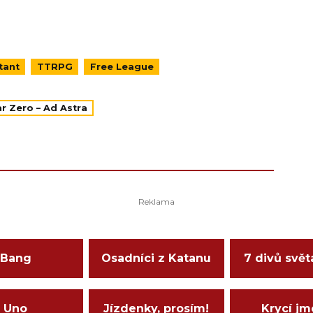
tant
TTRPG
Free League
ar Zero – Ad Astra
Bang
Osadníci z Katanu
7 divů svět
Uno
Jízdenky, prosím!
Krycí j