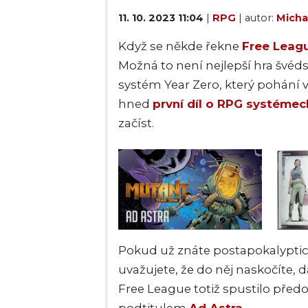
11. 10. 2023 11:04
|
RPG
| autor:
Micha
Když se někde řekne
Free Leag
Možná to není nejlepší hra švéds
systém Year Zero, který pohání 
hned
první díl o RPG systémec
začíst.
Pokud už znáte postapokalyptic
uvažujete, že do něj naskočíte, 
Free League totiž spustilo před