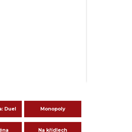
a: Duel
Monopoly
ména
Na křídlech