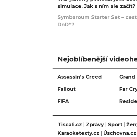
simulace. Jak s ním ale začít?
Symbaroum Starter Set – cesta
DnD“?
Nejoblíbenější videohe
Assassin's Creed
Grand 
Fallout
Far Cr
FIFA
Reside
Tiscali.cz
|
Zprávy
|
Sport
|
Žen
Karaoketexty.cz
|
Úschovna.cz