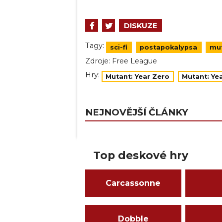
DISKUZE
Tagy:
sci-fi
postapokalypsa
mu
Zdroje:
Free League
Hry:
Mutant: Year Zero
Mutant: Ye
NEJNOVĚJŠÍ ČLÁNKY
Top deskové hry
Carcassonne
Dobble