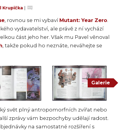
l Krupička
|
ue
, rovnou se mi vybaví
Mutant: Year Zero
.
kého vydavatelství, ale právě z ní vychází
velkou část jeho her. Však mu Pavel věnoval
h
, takže pokud ho neznáte, neváhejte se
Galerie
ký svět plný antropomorfních zvířat nebo
další zprávy vám bezpochyby udělají radost.
objednávky na samostatné rozšíření s