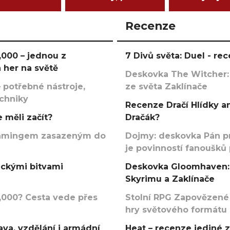
Recenze
000 – jednou z
7 Divů světa: Duel - r
 her na světě
Deskovka The Witcher:
 potřebné nástroje,
ze světa Zaklínače
echniky
Recenze Dračí Hlídky an
 měli začít?
Dračák?
argamingem zasazeným do
Dojmy: deskovka Pán p
je povinností fanoušků
ickými bitvami
Deskovka Gloomhaven: 
Skyrimu a Zaklínače
000? Cesta vede přes
Stolní RPG Zapovězené
hry světového formátu
va, vzdělání i armádní
Heat – recenze jediné 