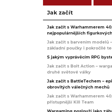
Jak začít
Jak začít s Warhammerem 40,
nejpopulárnějších figurkových
Jak začít s barvením modelů –
základní poučky i pokročilé t
S jakým vyprávěcím RPG byste
Jak začít s Bolt Action – w
druhé světové války
Jak začít s BattleTechem – ep
obrovitých válečných mechů
Jak začít s Warhammerem 40,
přístupnější Kill Team
Wargaming poslouží jako zába