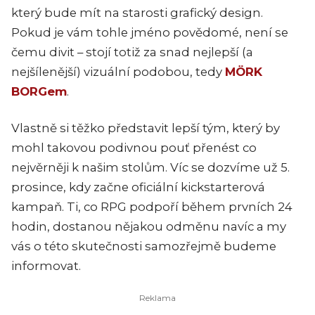
který bude mít na starosti grafický design.
Pokud je vám tohle jméno povědomé, není se
čemu divit – stojí totiž za snad nejlepší (a
nejšílenější) vizuální podobou, tedy
MÖRK
BORGem
.
Vlastně si těžko představit lepší tým, který by
mohl takovou podivnou pouť přenést co
nejvěrněji k našim stolům. Víc se dozvíme už 5.
prosince, kdy začne oficiální kickstarterová
kampaň. Ti, co RPG podpoří během prvních 24
hodin, dostanou nějakou odměnu navíc a my
vás o této skutečnosti samozřejmě budeme
informovat.