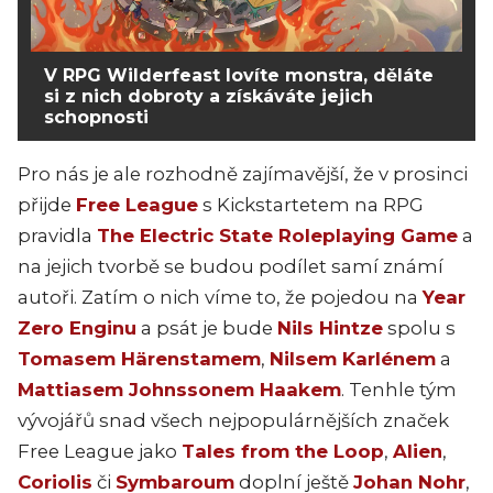
V RPG Wilderfeast lovíte monstra, děláte
si z nich dobroty a získáváte jejich
schopnosti
Pro nás je ale rozhodně zajímavější, že v prosinci
přijde
Free League
s Kickstartetem na RPG
pravidla
The Electric State Roleplaying Game
a
na jejich tvorbě se budou podílet samí známí
autoři. Zatím o nich víme to, že pojedou na
Year
Zero Enginu
a psát je bude
Nils Hintze
spolu s
Tomasem Härenstamem
,
Nilsem Karlénem
a
Mattiasem Johnssonem Haakem
. Tenhle tým
vývojářů snad všech nejpopulárnějších značek
Free League jako
Tales from the Loop
,
Alien
,
Coriolis
či
Symbaroum
doplní ještě
Johan Nohr
,