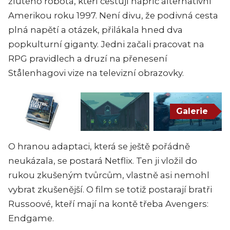
žlutého robota, kteří cestují napříč alternativní
Amerikou roku 1997. Není divu, že podivná cesta
plná napětí a otázek, přilákala hned dva
popkulturní giganty. Jedni začali pracovat na
RPG pravidlech a druzí na přenesení
Stålenhagovi vize na televizní obrazovky.
Galerie
O hranou adaptaci, která se ještě pořádně
neukázala, se postará Netflix. Ten ji vložil do
rukou zkušeným tvůrcům, vlastně asi nemohl
vybrat zkušenější. O film se totiž postarají bratři
Russoové, kteří mají na kontě třeba Avengers:
Endgame.