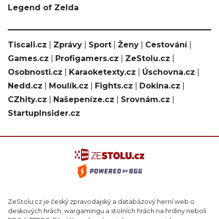
Legend of Zelda
Tiscali.cz
|
Zprávy
|
Sport
|
Ženy
|
Cestování
|
Games.cz
|
Profigamers.cz
|
ZeStolu.cz
|
Osobnosti.cz
|
Karaoketexty.cz
|
Úschovna.cz
|
Nedd.cz
|
Moulík.cz
|
Fights.cz
|
Dokina.cz
|
CZhity.cz
|
Našepeníze.cz
|
Srovnám.cz
|
StartupInsider.cz
ZeStolu.cz je český zpravodajský a databázový herní web o
deskových hrách, wargamingu a stolních hrách na hrdiny neboli