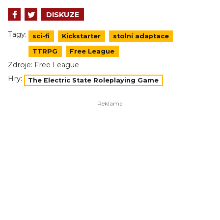
DISKUZE
Tagy:
sci-fi
Kickstarter
stolní adaptace
TTRPG
Free League
Zdroje:
Free League
Hry:
The Electric State Roleplaying Game