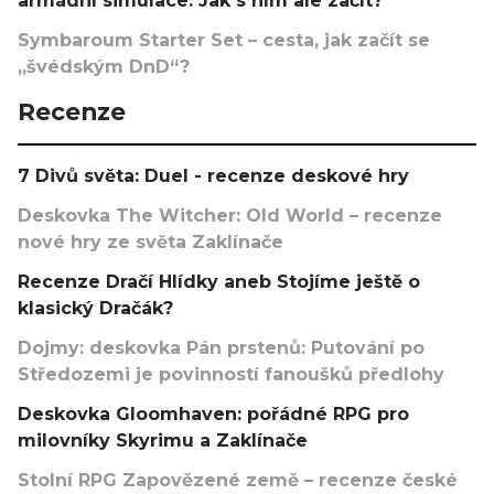
armádní simulace. Jak s ním ale začít?
Symbaroum Starter Set – cesta, jak začít se
„švédským DnD“?
Recenze
7 Divů světa: Duel - recenze deskové hry
Deskovka The Witcher: Old World – recenze
nové hry ze světa Zaklínače
Recenze Dračí Hlídky aneb Stojíme ještě o
klasický Dračák?
Dojmy: deskovka Pán prstenů: Putování po
Středozemi je povinností fanoušků předlohy
Deskovka Gloomhaven: pořádné RPG pro
milovníky Skyrimu a Zaklínače
Stolní RPG Zapovězené země – recenze české