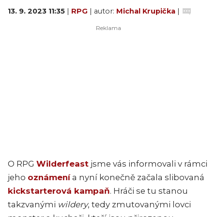
13. 9. 2023 11:35
|
RPG
| autor:
Michal Krupička
|
O RPG
Wilderfeast
jsme vás informovali v rámci
jeho
oznámení
a nyní konečně začala slibovaná
kickstarterová kampaň
. Hráči se tu stanou
takzvanými
wildery
, tedy zmutovanými lovci