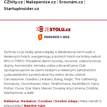
CZhity.cz
|
Našepeníze.cz
|
Srovnám.cz
|
StartupInsider.cz
ZeStolu.cz je český zpravodajský a databázový herní web o
deskových hrách, wargamingu a stolních hrách na hrdiny neboli
RPG či TTRPG. Přinášíme denní novinky, recenze, videorecenze,
dojmy, komentáře, témata, videa a BoardGame Club.
Spolupracujeme se všemi českými a některými zahraničními
vydavatelstvími a pokrýváme hry všeho druhu včetně
Carcassonne, Osadníci z Katanu, Bang, Magic: The Gathering,
Monopoly, Gloomhaven, Mars: Teraformace, Na křídlech, Harry
Potter, Duna, Star Wars, Marvel, Divukraj, Krycí jména, Dobble,
Warhammer a další.
Reklama
|
Redakce
|
Cookies
|
Osobní údaje
| Máte námět či
připomínku?
Napište nám