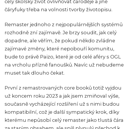
celý školský život ovlivňovat čaroděje a jiné
čáryfuky třeba na volnosti tvorby životopisu.
Remaster jednoho z nejpopulárnějších systémů
rozhodně zní zajímavě. Je brzy soudit, jak celý
dopadne, ale věřím, že pokud někdo zvládne
zajímavé změny, které nepobouří komunitu,
bude to právě Paizo, které je od celé aféry s OGL
na vrcholu přízně fanoušků. Navíc už nebudeme
muset tak dlouho čekat.
První z remastrovaných core booků totiž vyjdou
už koncem roku 2023 a jak jsem zmiňoval výše,
současně vycházející rozšíření už s nimi budou
kompatibilní, což je další sympatický krok, díky
kterému nepůsobí celý remaster jako tlustá čára
za starým obsahem, ale spíš plynulý přechod k