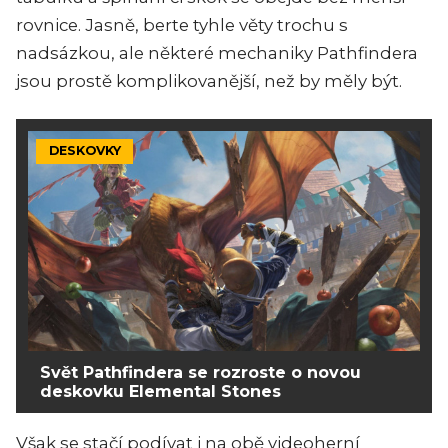
rovnice. Jasně, berte tyhle věty trochu s
nadsázkou, ale některé mechaniky Pathfindera
jsou prostě komplikovanější, než by měly být.
DESKOVKY
Svět Pathfindera se rozroste o novou
deskovku Elemental Stones
Však se stačí podívat i na obě videoherní