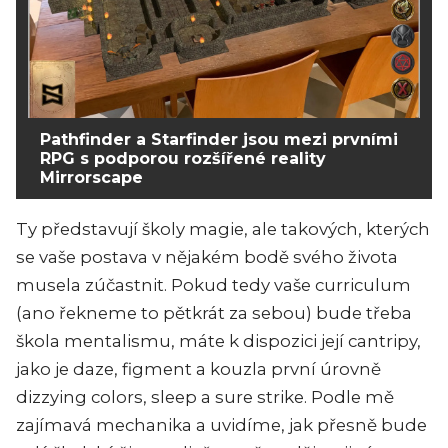
Pathfinder a Starfinder jsou mezi prvními
RPG s podporou rozšířené reality
Mirrorscape
Ty představují školy magie, ale takových, kterých
se vaše postava v nějakém bodě svého života
musela zúčastnit. Pokud tedy vaše curriculum
(ano řekneme to pětkrát za sebou) bude třeba
škola mentalismu, máte k dispozici její cantripy,
jako je daze, figment a kouzla první úrovně
dizzying colors, sleep a sure strike. Podle mě
zajímavá mechanika a uvidíme, jak přesně bude