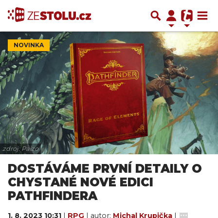
NOVINKA
zdroj: Paizo
DOSTÁVÁME PRVNÍ DETAILY O
CHYSTANÉ NOVÉ EDICI
PATHFINDERA
1. 8. 2023 10:31
|
RPG
| autor:
Michal Krupička
|