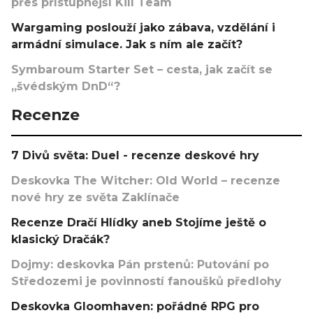
přes přístupnější Kill Team
Wargaming poslouží jako zábava, vzdělání i
armádní simulace. Jak s ním ale začít?
Symbaroum Starter Set – cesta, jak začít se
„švédským DnD“?
Recenze
7 Divů světa: Duel - recenze deskové hry
Deskovka The Witcher: Old World – recenze
nové hry ze světa Zaklínače
Recenze Dračí Hlídky aneb Stojíme ještě o
klasický Dračák?
Dojmy: deskovka Pán prstenů: Putování po
Středozemi je povinností fanoušků předlohy
Deskovka Gloomhaven: pořádné RPG pro