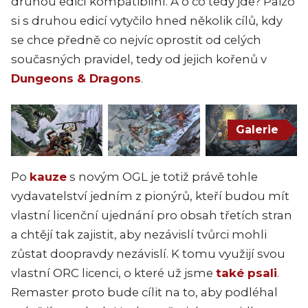
druhou edicí kompatibilní. A o co tedy jde? Paizo
si s druhou edicí vytyčilo hned několik cílů, kdy
se chce předně co nejvíc oprostit od celých
současných pravidel, tedy od jejich kořenů v
Dungeons & Dragons
.
Galerie
Po
kauze
s novým OGL je totiž právě tohle
vydavatelství jedním z pionýrů, kteří budou mít
vlastní licenční ujednání pro obsah třetích stran
a chtějí tak zajistit, aby nezávislí tvůrci mohli
zůstat doopravdy nezávislí. K tomu využijí svou
vlastní ORC licenci, o které už jsme
také psali
.
Remaster proto bude cílit na to, aby podléhal