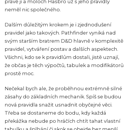
právě jí a moloch Hasbro už s jeho pravidly
neměl nic společného.
Dalším důležitým krokem je i zjednodušení
pravidel jako takových. Pathfinder vyniká nad
svým starším bratrem D&D hlavně v komplexitě
pravidel, vytváření postav a dalších aspektech.
Všichni, kdo se k pravidlům dostali, jistě uznají,
že občas je těch výpočtů, tabulek a modifikátorů
prostě moc.
Nečekal bych ale, že proběhnou extrémně silné
zásahy do základních mechanik. Spíš se budou
nová pravidla snažit usnadnit obyčejné věci.
Třeba se dostaneme do bodu, kdy každá
překážka nebude po hráčích chtít tahat vlastní
tabulku a šplhání či skok se obejde bez menší