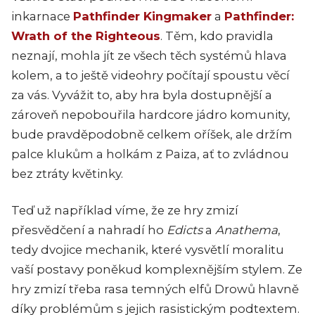
inkarnace
Pathfinder Kingmaker
a
Pathfinder:
Wrath of the Righteous
. Těm, kdo pravidla
neznají, mohla jít ze všech těch systémů hlava
kolem, a to ještě videohry počítají spoustu věcí
za vás. Vyvážit to, aby hra byla dostupnější a
zároveň nepobouřila hardcore jádro komunity,
bude pravděpodobně celkem oříšek, ale držím
palce klukům a holkám z Paiza, ať to zvládnou
bez ztráty květinky.
Teď už například víme, že ze hry zmizí
přesvědčení a nahradí ho
Edicts
a
Anathema
,
tedy dvojice mechanik, které vysvětlí moralitu
vaší postavy poněkud komplexnějším stylem. Ze
hry zmizí třeba rasa temných elfů Drowů hlavně
díky problémům s jejich rasistickým podtextem.