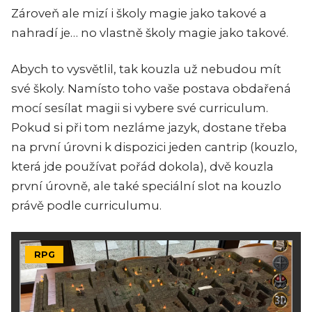
Zároveň ale mizí i školy magie jako takové a
nahradí je… no vlastně školy magie jako takové.
Abych to vysvětlil, tak kouzla už nebudou mít
své školy. Namísto toho vaše postava obdařená
mocí sesílat magii si vybere své curriculum.
Pokud si při tom nezláme jazyk, dostane třeba
na první úrovni k dispozici jeden cantrip (kouzlo,
která jde používat pořád dokola), dvě kouzla
první úrovně, ale také speciální slot na kouzlo
právě podle curriculumu.
RPG