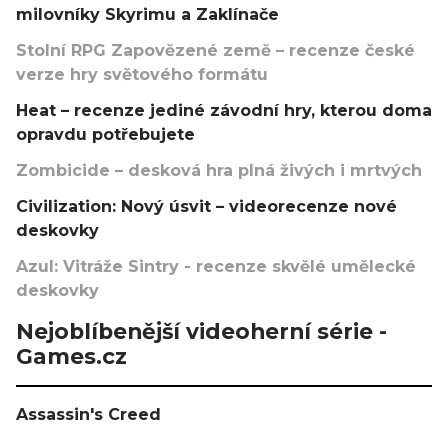
milovníky Skyrimu a Zaklínače
Stolní RPG Zapovězené země – recenze české
verze hry světového formátu
Heat – recenze jediné závodní hry, kterou doma
opravdu potřebujete
Zombicide – desková hra plná živých i mrtvých
Civilization: Nový úsvit – videorecenze nové
deskovky
Azul: Vitráže Sintry - recenze skvělé umělecké
deskovky
Nejoblíbenější videoherní série -
Games.cz
Assassin's Creed