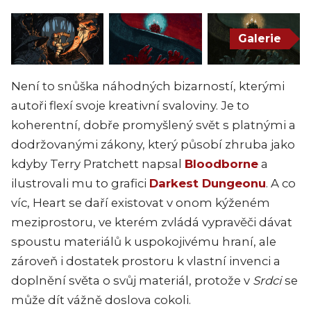
Galerie
Není to snůška náhodných bizarností, kterými
autoři flexí svoje kreativní svaloviny. Je to
koherentní, dobře promyšlený svět s platnými a
dodržovanými zákony, který působí zhruba jako
kdyby Terry Pratchett napsal
Bloodborne
a
ilustrovali mu to grafici
Darkest Dungeonu
. A co
víc,
Heart
se daří existovat v onom kýženém
meziprostoru, ve kterém zvládá vypravěči dávat
spoustu materiálů k uspokojivému hraní, ale
zároveň i dostatek prostoru k vlastní invenci a
doplnění světa o svůj materiál, protože v
Srdci
se
může dít vážně doslova cokoli.