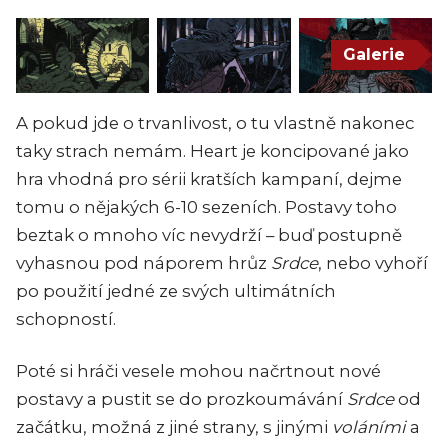
Galerie
A pokud jde o trvanlivost, o tu vlastně nakonec
taky strach nemám.
Heart
je koncipované jako
hra vhodná pro sérii kratších kampaní, dejme
tomu o nějakých 6-10 sezeních. Postavy toho
beztak o mnoho víc nevydrží – buď postupně
vyhasnou pod náporem hrůz
Srdce
, nebo vyhoří
po použití jedné ze svých ultimátních
schopností.
Poté si hráči vesele mohou načrtnout nové
postavy a pustit se do prozkoumávání
Srdce
od
začátku, možná z jiné strany, s jinými
voláními
a