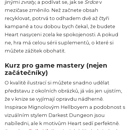
jinými
zvraty
, a podívat se, jak se
Srdce
v
mezičase změnilo. Než začnete obsah
recyklovat, potrvá to odhadem dvě až čtyři
kampaně a tou dobou bych čekal, že budete
Heart
nasyceni zcela ke spokojenosti. A pokud
ne, hra má celou sérii suplementů, o které si
můžete zážitek obohatit.
Kurz pro game mastery (nejen
začátečníky)
O kvalitě ilustrací si můžete snadno udělat
představu z okolních obrázků, já vás jen ujistím,
že v knize se vyjímají opravdu nádherně.
Inspirace Mignolovým Hellboyem a podobnost s
vizuálním stylem Darkest Dungeon jsou
nabíledni, ale k motivům
Heart
sedí perfektně.