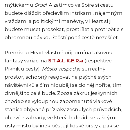
mýtickému
Srdci
. A zatímco ve Spire si cestu
budete dláždit především intrikami, nájemnými
vraždami a politickými manévry, v
Heart
si ji
budete muset prosekat, prostřílet a protrpět a s
ohromnou dávkou štěstí po té cestě nezešílet.
Premisou
Heart
vlastně připomíná takovou
fantasy variaci na
S.T.A.L.K.E.R.a
(respektive
Piknik u cesty).
Město vespod
je surreálný
prostor, schopný reagovat na psýché svých
návštěvníků a čím hlouběji se do něj noříte, tím
divnější to celé bude. Zpoza zákrut jeskynních
chodeb se vyloupnou zapomenuté vlakové
stanice obývané přízraky zesnulých průvodčích,
objevíte zahrady, ve kterých druidi se zašitými
ústy místo bylinek pěstují lidské prsty a pak se