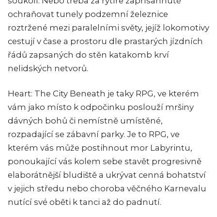
soukolí. Nebo třeba za rytíře zapřísáhnuté
ochraňovat tunely podzemní železnice
roztržené mezi paralelními světy, jejíž lokomotivy
cestují v čase a prostoru dle prastarých jízdních
řádů zapsaných do stěn katakomb krví
nelidských netvorů.
Heart: The City Beneath
je taky RPG, ve kterém
vám jako místo k odpočinku poslouží mršiny
dávných bohů či nemístně umístěné,
rozpadající se zábavní parky. Je to RPG, ve
kterém vás může postihnout mor Labyrintu,
ponoukající vás kolem sebe stavět progresivně
elaborátnější bludiště a ukrývat cenná bohatství
v jejich středu nebo choroba věčného Karnevalu
nutící své oběti k tanci až do padnutí.