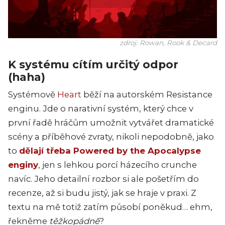
zdroj: Rowan, Rook & Decard
K systému cítím určitý odpor
(haha)
Systémově
Heart
běží na autorském Resistance
enginu. Jde o narativní systém, který chce v
první řadě hráčům umožnit vytvářet dramatické
scény a příběhové zvraty, nikoli nepodobně, jako
t
o
dělají třeba Powered by the Apocalypse
enginy
, jen s lehkou porcí házecího crunche
navíc. Jeho detailní rozbor si ale pošetřím do
recenze, až si budu jistý, jak se hraje v praxi. Z
textu na mě totiž zatím působí poněkud… ehm,
řekněme
těžkopádně
?