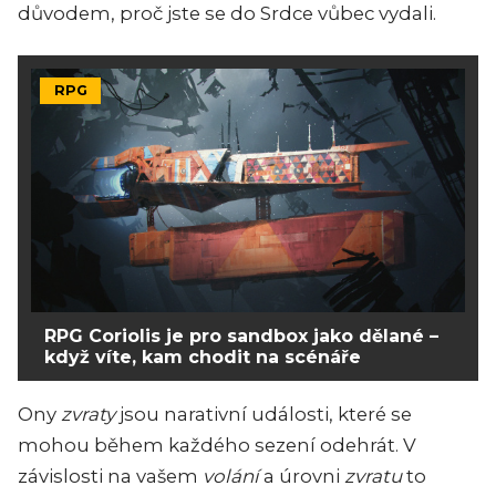
důvodem, proč jste se do Srdce vůbec vydali.
RPG
RPG Coriolis je pro sandbox jako dělané –
když víte, kam chodit na scénáře
Ony
zvraty
jsou narativní události, které se
mohou během každého sezení odehrát. V
závislosti na vašem
volání
a úrovni
zvratu
to