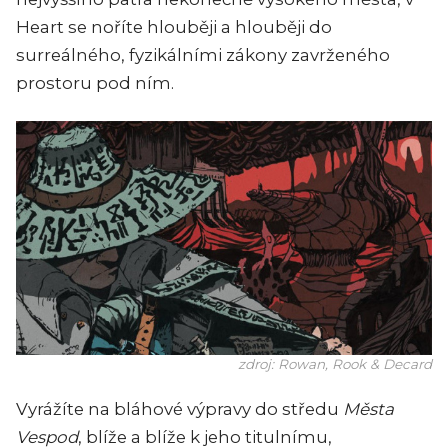
Heart
se noříte hlouběji a hlouběji do
surreálného, fyzikálními zákony zavrženého
prostoru pod ním.
zdroj: Rowan, Rook & Decard
Vyrážíte na bláhové výpravy do středu
Města
Vespod
, blíže a blíže k jeho titulnímu,