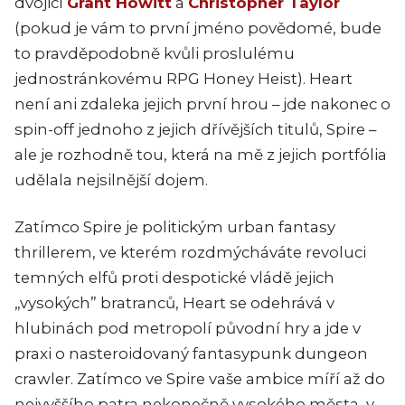
dvojicí
Grant Howitt
a
Christopher Taylor
(pokud je vám to první jméno povědomé, bude
to pravděpodobně kvůli proslulému
jednostránkovému RPG
Honey Heist
).
Heart
není ani zdaleka jejich první hrou – jde nakonec o
spin-off jednoho z jejich dřívějších titulů,
Spire
–
ale je rozhodně tou, která na mě z jejich portfólia
udělala nejsilnější dojem.
Zatímc
o Spire je politickým urban fantasy
thrillerem, ve kterém rozdmýcháváte revoluci
temných elfů proti despotické vládě jejich
„vysokých” bratranců, Heart se odehrává
v
hlubinách pod metropolí původní hry a jde v
praxi o nasteroidovaný fantasypunk dungeon
crawler. Zatímco ve
Spire
vaše ambice míří až do
nejvyššího patra nekonečně vysokého města, v