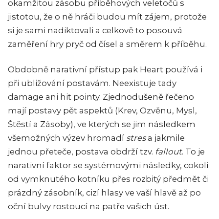
okamžitou zásobu příběhových veletočů s
jistotou, že o ně hráči budou mít zájem, protože
si je sami nadiktovali a celkově to posouvá
zaměření hry pryč od čísel a směrem k příběhu.
Obdobně narativní přístup pak Heart používá i
při ubližování postavám. Neexistuje tady
damage ani hit pointy. Zjednodušeně řečeno
mají postavy pět aspektů (Krev, Ozvěnu, Mysl,
Štěstí a Zásoby), ve kterých se jim následkem
všemožných výzev hromadí
stres
a jakmile
jednou přeteče, postava obdrží tzv.
fallout
. To je
narativní faktor se systémovými následky, cokoli
od vymknutého kotníku přes rozbitý předmět či
prázdný zásobník, cizí hlasy ve vaší hlavě až po
oční bulvy rostoucí na patře vašich úst.