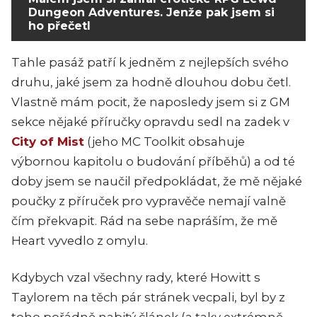
Dungeon Adventures. Jenže pak jsem si
ho přečetl
Tahle pasáž patří k jedněm z nejlepších svého
druhu, jaké jsem za hodně dlouhou dobu četl.
Vlastně mám pocit, že naposledy jsem si z GM
sekce nějaké příručky opravdu sedl na zadek
v
City of Mist
(je
ho MC Toolkit obsahuje
výbornou kapitolu o budování příběhů) a od té
doby jsem se naučil předpokládat, že mě nějaké
poučky z příruček pro vypravěče nemají valně
čím překvapit. Rád na sebe napráším, že mě
Heart
vyvedlo z omylu.
Kdybych vzal všechny rady, které Howitt s
Taylorem na těch pár stránek vecpali, byl by z
toho pořádně nabitý článek (a taky extrémně