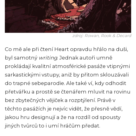
zdroj: Rowan, Rook & Decard
Co mě ale při čtení
Heart
opravdu hřálo na duši,
byl samotný
writing
. Jednak autoři umně
prokládají kvalitní atmosférické pasáže vtipnými
sarkastickými vstupy, aniž by přitom sklouzávali
do trapné sebeparodie. Ale také ví, kdy odhodit
přetvářku a prostě se čtenářem mluvit na rovinu
bez zbytečných vějiček a rozptýlení. Právě v
těchto pasážích je nejvíc vidět, že přesně vědí,
jakou hru designují a že na rozdíl od spousty
jiných tvůrců to i umí hráčům předat.