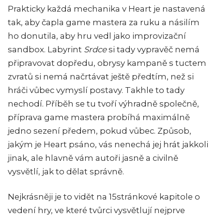
Prakticky každá mechanika v
Heart
je nastavená
tak, aby čapla game mastera za ruku a násilím
ho donutila, aby hru vedl jako improvizační
sandbox. Labyrint
Srdce
si tady vypravěč nemá
připravovat dopředu, obrysy kampaně s tuctem
zvratů si nemá načrtávat ještě předtím, než si
hráči vůbec vymyslí postavy. Takhle to tady
nechodí. Příběh se tu tvoří výhradně společně,
příprava game mastera probíhá maximálně
jedno sezení předem, pokud vůbec. Způsob,
jakým je
Heart
psáno, vás nenechá jej hrát jakkoli
jinak, ale hlavně vám autoři jasně a civilně
vysvětlí, jak to dělat správně.
Nejkrásněji je to vidět na 15stránkové kapitole o
vedení hry, ve které tvůrci vysvětlují nejprve