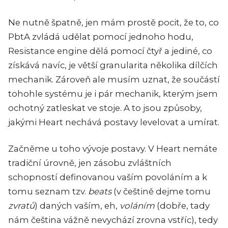
Ne nutně špatně, jen mám prostě pocit, že to, co
PbtA zvládá udělat pomocí jednoho hodu,
Resistance engine dělá pomocí čtyř a jediné, co
získává navíc, je větší granularita několika dílčích
mechanik.
Zároveň ale musím uznat, že součástí
tohohle systému je i pár mechanik, kterým jsem
ochotný zatleskat ve stoje. A to jsou způsoby,
jakými
Heart
nechává postavy levelovat a umírat.
Začněme u toho vývoje postavy. V
Heart
nemáte
tradiční úrovně, jen zásobu zvláštních
schopností definovanou vaším povoláním a k
tomu seznam tzv.
beats
(v češtině dejme tomu
zvratů
) daných vaším, eh,
voláním
(dobře, tady
nám čeština vážně nevychází zrovna vstříc), tedy