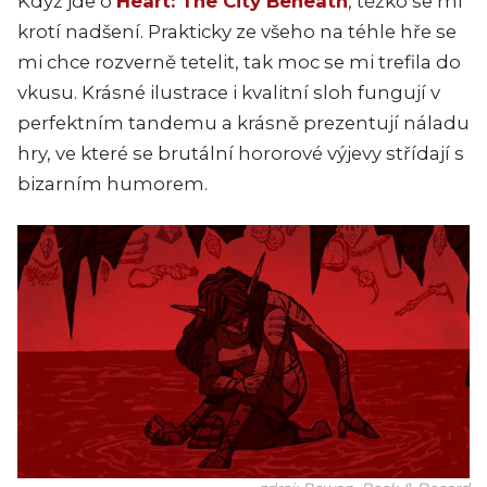
Když jde o
Heart: The City Beneath
, těžko se mi
krotí nadšení. Prakticky ze všeho na téhle hře se
mi chce rozverně tetelit, tak moc se mi trefila do
vkusu. Krásné ilustrace i kvalitní sloh fungují v
perfektním tandemu a krásně prezentují náladu
hry, ve které se brutální hororové výjevy střídají s
bizarním humorem.