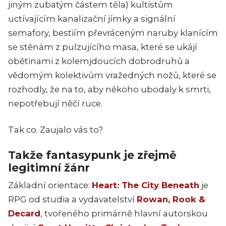
jiným zubatým částem těla) kultistům
uctívajícím kanalizační jímky a signální
semafory, bestiím převráceným naruby klanícím
se stěnám z pulzujícího masa, které se ukájí
obětinami z kolemjdoucích dobrodruhů a
vědomým kolektivům vražedných nožů, které se
rozhodly, že na to, aby někoho ubodaly k smrti,
nepotřebují něčí ruce.
Tak co. Zaujalo vás to?
Takže fantasypunk je zřejmě
legitimní žánr
Základní orientace:
Heart: The City Beneath
je
RPG od studia a vydavatelství
Rowan, Rook &
Decard
, tvořeného primárně hlavní autorskou