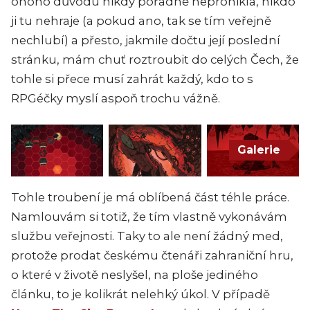
onoho důvodu nikdy pořádně nepronikla, nikdo
ji tu nehraje (a pokud ano, tak se tím veřejně
nechlubí) a přesto, jakmile dočtu její poslední
stránku, mám chuť roztroubit do celých Čech, že
tohle si přece musí zahrát každý, kdo to s
RPGéčky myslí aspoň trochu vážně.
Galerie
Tohle troubení je má oblíbená část téhle práce.
Namlouvám si totiž, že tím vlastně vykonávám
službu veřejnosti. Taky to ale není žádný med,
protože prodat českému čtenáři zahraniční hru,
o které v životě neslyšel, na ploše jediného
článku, to je kolikrát nelehký úkol.
V případě