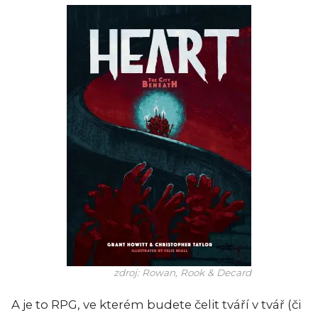
zdroj: Rowan, Rook & Decard
A je to RPG, ve kterém budete čelit tváří v tvář (či