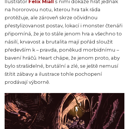
Ilustrátor
Felix Miall
s nimi dokáže hrát jednak
na hororovou notu, kterou hra tak ráda
protěžuje, ale zároveň skrze očividnou
přestylizovanost postav, lokací i monster čtenáři
připomíná, že je to stále jenom hra a všechno to
násilí, krvavost a brutalita mají pořád sloužit
především k – pravda, poněkud morbidnímu –
bavení hráčů.
Heart
chápe, že jenom proto, aby
bylo strašidelné, brutální a zlé, se ještě nemusí
štítit zábavy a ilustrace tohle pochopení
prodávají výborně.