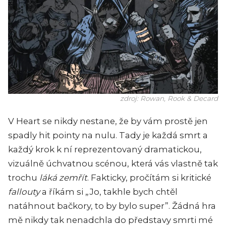
zdroj: Rowan, Rook & Decard
V
Heart
se nikdy nestane, že by vám prostě jen
spadly hit pointy na nulu. Tady je každá smrt a
každý krok k ní reprezentovaný dramatickou,
vizuálně úchvatnou scénou, která vás vlastně tak
trochu
láká zemřít
. Fakticky, pročítám si kritické
fallouty
a říkám si „Jo, takhle bych chtěl
natáhnout bačkory, to by bylo super”. Žádná hra
mě nikdy tak nenadchla do představy smrti mé