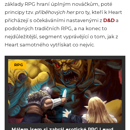
základy RPG hraní úplným nováčkům, poté
principy tzv.
příběhových her
pro ty, kteří k
Heart
přicházejí s očekáváními nastavenými z
D&D
a
podobných tradičních RPG, a na konec to
nejdůležitější, segment vyprávějící o tom, jak z
Heart
samotného vytřískat co nejvíc.
RPG
Málem jsem si zahrál erotické RPG Lewd