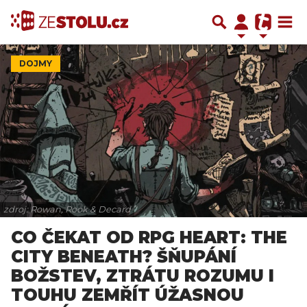
DOJMY
zdroj: Rowan, Rook & Decard
CO ČEKAT OD RPG HEART: THE
CITY BENEATH? ŠŇUPÁNÍ
BOŽSTEV, ZTRÁTU ROZUMU I
TOUHU ZEMŘÍT ÚŽASNOU