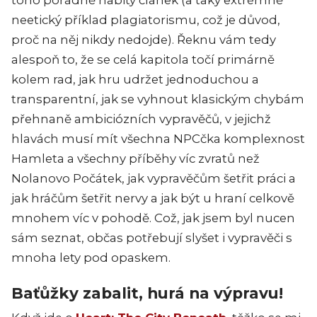
neetický příklad plagiatorismu, což je důvod,
proč na něj nikdy nedojde). Řeknu vám tedy
alespoň to, že se celá kapitola točí primárně
kolem rad, jak hru udržet jednoduchou a
transparentní, jak se vyhnout klasickým chybám
přehnaně ambiciózních vypravěčů, v jejichž
hlavách musí mít všechna NPCčka komplexnost
Hamleta a všechny příběhy víc zvratů než
Nolanovo Počátek, jak vypravěčům šetřit práci a
jak hráčům šetřit nervy a jak být u hraní celkově
mnohem víc v pohodě. Což, jak jsem byl nucen
sám seznat, občas potřebují slyšet i vypravěči s
mnoha lety pod opaskem.
Baťůžky zabalit, hurá na výpravu!