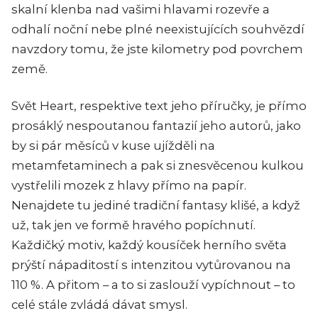
skalní klenba nad vašimi hlavami rozevře a
odhalí noční nebe plné neexistujících souhvězdí
navzdory tomu, že jste kilometry pod povrchem
země.
Svět
Heart
, respektive text jeho příručky, je přímo
prosáklý nespoutanou fantazií jeho autorů, jako
by si pár měsíců v kuse ujížděli na
metamfetaminech a pak si znesvěcenou kulkou
vystřelili mozek z hlavy přímo na papír.
Nenajdete tu jediné tradiční fantasy klišé, a když
už, tak jen ve formě hravého popíchnutí.
Každičký motiv, každý kousíček herního světa
prýští nápaditostí s intenzitou vytůrovanou na
110 %. A přitom – a to si zaslouží vypíchnout – to
celé stále zvládá dávat smysl.