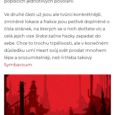
popiscích jednotlivých povolání.
Ve druhé části už jsou ale tvůrci konkrétnější,
zmíněné lokace a frakce jsou pečlivě doplněné o
čísla stránek, na kterých se o nich dočtete víc a
celá jejich vize
Srdce
začne hezky zapadat do
sebe. Chce to trochu trpělivosti, ale v konečném
důsledku umí
Heart
svůj svět prodat mnohem
lépe a srozumitelněji, než-li třeba takový
Symbaroum
.