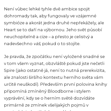
Není vůbec lehké tyhle dvě ambice spojit
dohromady tak, aby fungovaly ve vzájemné
symbióze a akorát jedna druhé nepřekážely, ale
Heart
se to daří na výbornou. Jeho svět působí
neuchopitelně a cize – a přesto je celistvý a
nadevšechno
váš
, pokud o to stojíte.
Je pravda, že zpočátku není vyloženě snadné se
v tom všem vyznat, obzvláště pokud jste nečetli
Spire
(jako ostatně já, není to nutná prerekvizita,
ale znalosti širšího kontextu herního světa vám
určitě neuškodí). Především první polovina knihy
připomíná zmíněný Bloodborne i stylem
vyprávění, kdy se o herním světě dozvídáte
primárně ze zmínek všelijakých pojmů v