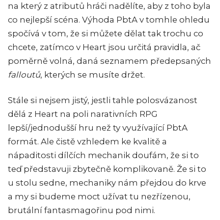
na který z atributů hráči nadělíte, aby z toho byla
co nejlepší scéna. Výhoda PbtA v tomhle ohledu
spočívá v tom, že si můžete dělat tak trochu co
chcete, zatímco v
Heart
jsou určitá pravidla, ač
poměrně volná, daná seznamem předepsaných
falloutů
, kterých se musíte držet.
Stále si nejsem jistý, jestli tahle polosvázanost
dělá z
Heart
na poli narativních RPG
lepší/jednodušší hru než ty využívající PbtA
formát. Ale čistě vzhledem ke kvalitě a
nápaditosti dílčích mechanik doufám, že si to
teď představuji zbytečně komplikovaně. Že si to
u stolu sedne, mechaniky nám přejdou do krve
a my si budeme moct užívat tu nezřízenou,
brutální fantasmagořinu pod nimi.