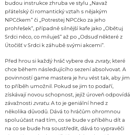
budou instrukce zhruba ve stylu
„Navaž
přátelský či romantický vztah s nějakým
NPCčkem“ či „Potrestej NPCčko za jeho
prohřešek“, případně silnější kafe jako „Obětuj
Srdci něco, co miluješ“ až po „Odsuď některé z
Útočišť v Srdci k záhubě svými akcemi“.
Před hrou si každý hráč vybere dva
zvraty
, které
chce během následujícího sezení absolvovat. A
povinností game mastera je hru vést tak, aby jim
to příběh umožnil. Pokud se jim to podaří,
získávají novou schopnost, jejíž úroveň odpovídá
závažnosti
zvratu
. A to je geniální hned z
několika důvodů. Dává to hráčům ohromnou
spoluúčast nad tím, co se bude v příběhu dít a
na co se bude hra soustředit, dává to vypravěči