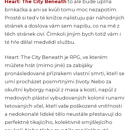
Heart: The City Beneath
to ale bude úplná
brnkačka a ani se kvůli tomu moc nezapotím.
Prostě si teď v té knížce nalistuju pár náhodných
stránek a doslova vám sem napíšu, co na mě z
těch stránek civí. Čímkoli jiným bych totiž vám i
té hře dělal medvědí službu.
Heart: The City Beneath
je RPG, ve kterém
můžete hrát (mimo jiné) za zabijáky
pronásledované přízrakem vlastní smrti, kteří se
umí procházet posmrtnými životy. Nebo za
okultní kyborgy napůl z masa a kostí, napůl z
medových pláství vybudovaných kolonií runami
tetovaných včel, kteří vaše poškozené vnitřnosti
a nedokonalé lidské tělo neustále přestavují do
perfektně tikajícího, kolektivně smýšlejícího