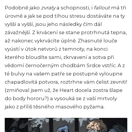
Podobně jako
zvraty
a schopnosti, i
fallout
má tři
úrovně a jak se pod tíhou stresu dostáváte na ty
vyšší a vyšší, jsou jeho následky čím dál
závažnější. Z krvácení se stane protrhnutá tepna,
až nakonec vykrvácíte úplně. Zhasnuté louče
vyústí v útok netvorů z temnoty, na konci
kterého bloudíte sami, zkrvavení a sotva při
vědomí černočerným chodbám Srdce vstříc. A z
té bulvy na vašem patře se postupně vyloupne
chapadlovitá potvora, roztrhne vám čelist zevnitř
(zmiňoval jsem už, že
Heart
docela zostra šlape
do body hororu?) a vysouká se z vaší mrtvoly
jako z příliš těsného masového pyžama.