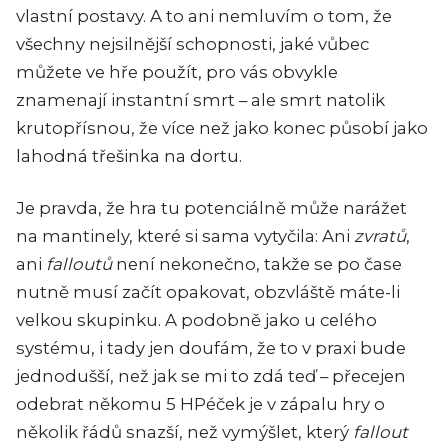
vlastní postavy. A to ani nemluvím o tom, že
všechny nejsilnější schopnosti, jaké vůbec
můžete ve hře použít, pro vás obvykle
znamenají instantní smrt – ale smrt natolik
krutopřísnou, že více než jako konec působí jako
lahodná třešinka na dortu.
Je pravda, že hra tu potenciálně může narážet
na mantinely, které si sama vytyčila: Ani
zvratů
,
ani
falloutů
není nekonečno, takže se po čase
nutně musí začít opakovat, obzvláště máte-li
velkou skupinku. A podobně jako u celého
systému, i tady jen doufám, že to v praxi bude
jednodušší, než jak se mi to zdá teď – přecejen
odebrat někomu 5 HPéček je v zápalu hry o
několik řádů snazší, než vymýšlet, který
fallout