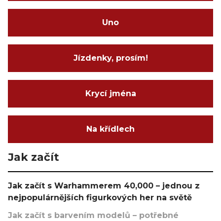
Uno
Jízdenky, prosím!
Krycí jména
Na křídlech
Jak začít
Jak začít s Warhammerem 40,000 – jednou z
nejpopulárnějších figurkových her na světě
Jak začít s barvením modelů – potřebné