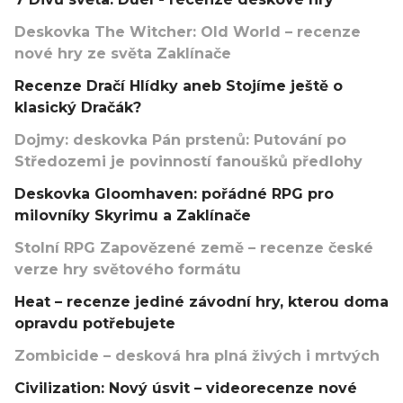
Deskovka The Witcher: Old World – recenze
nové hry ze světa Zaklínače
Recenze Dračí Hlídky aneb Stojíme ještě o
klasický Dračák?
Dojmy: deskovka Pán prstenů: Putování po
Středozemi je povinností fanoušků předlohy
Deskovka Gloomhaven: pořádné RPG pro
milovníky Skyrimu a Zaklínače
Stolní RPG Zapovězené země – recenze české
verze hry světového formátu
Heat – recenze jediné závodní hry, kterou doma
opravdu potřebujete
Zombicide – desková hra plná živých i mrtvých
Civilization: Nový úsvit – videorecenze nové