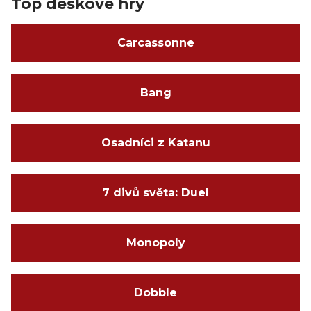
Top deskové hry
Carcassonne
Bang
Osadníci z Katanu
7 divů světa: Duel
Monopoly
Dobble