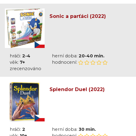
Sonic a parťáci (2022)
hráči:
2-4
herní doba:
20-40 min.
věk:
7+
hodnocení:
zrecenzováno
Splendor Duel (2022)
hráči:
2
herní doba:
30 min.
věk:
10+
hodnocení: