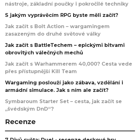
nástroje, základní poučky i pokročilé techniky
S jakým vyprávěcím RPG byste měli začít?
Jak začít s Bolt Action – wargamingem
zasazeným do druhé světové války
Jak začít s BattleTechem – epickými bitvami
obrovitých válečných mechů
Jak začít s Warhammerem 40,000? Cesta vede
přes přístupnější Kill Team
Wargaming poslouží jako zábava, vzdělání i
armádní simulace. Jak s ním ale začít?
Symbaroum Starter Set – cesta, jak začít se
„švédským DnD“?
Recenze
7 Divů světa: Duel - recenze deskové hry