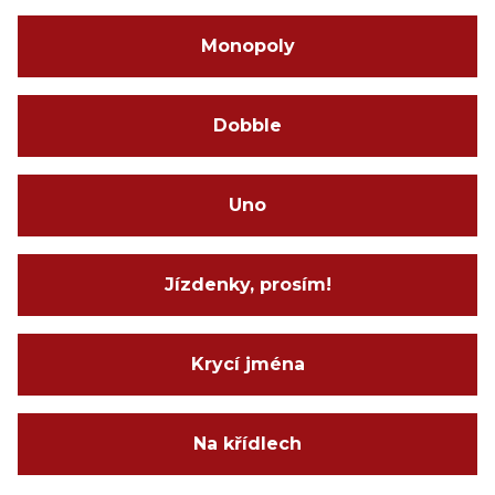
Monopoly
Dobble
Uno
Jízdenky, prosím!
Krycí jména
Na křídlech