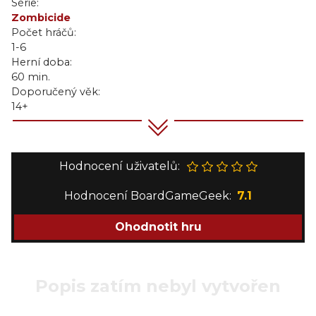
Série:
Zombicide
Počet hráčů:
1-6
Herní doba:
60 min.
Doporučený věk:
14+
Hodnocení uživatelů:
Hodnocení BoardGameGeek:
7.1
Ohodnotit hru
Popis zatím nebyl vytvořen