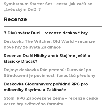
Symbaroum Starter Set – cesta, jak začít se
„švédským DnD“?
Recenze
7 Divů světa: Duel - recenze deskové hry
Deskovka The Witcher: Old World – recenze
nové hry ze světa Zaklínače
Recenze Dračí Hlídky aneb Stojíme ještě o
klasický Dračák?
Dojmy: deskovka Pán prstenů: Putování po
Středozemi je povinností fanoušků předlohy
Deskovka Gloomhaven: pořádné RPG pro
milovníky Skyrimu a Zaklínače
Stolní RPG Zapovězené země – recenze české
verze hry světového formátu