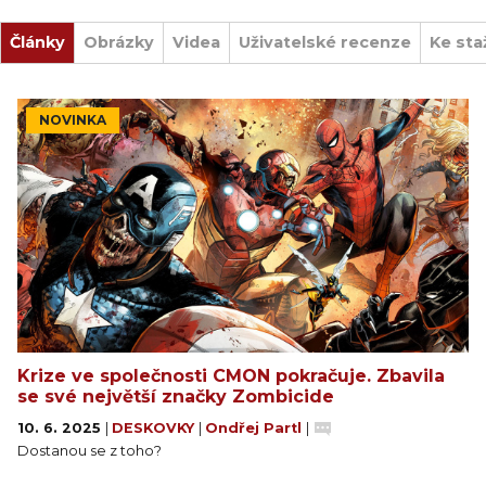
Články
Obrázky
Videa
Uživatelské recenze
Ke sta
NOVINKA
Krize ve společnosti CMON pokračuje. Zbavila
se své největší značky Zombicide
10. 6. 2025
|
DESKOVKY
|
Ondřej Partl
|
Dostanou se z toho?