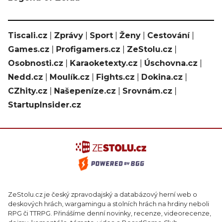
Tiscali.cz
|
Zprávy
|
Sport
|
Ženy
|
Cestování
|
Games.cz
|
Profigamers.cz
|
ZeStolu.cz
|
Osobnosti.cz
|
Karaoketexty.cz
|
Úschovna.cz
|
Nedd.cz
|
Moulík.cz
|
Fights.cz
|
Dokina.cz
|
CZhity.cz
|
Našepeníze.cz
|
Srovnám.cz
|
StartupInsider.cz
ZeStolu.cz je český zpravodajský a databázový herní web o
deskových hrách, wargamingu a stolních hrách na hrdiny neboli
RPG či TTRPG. Přinášíme denní novinky, recenze, videorecenze,