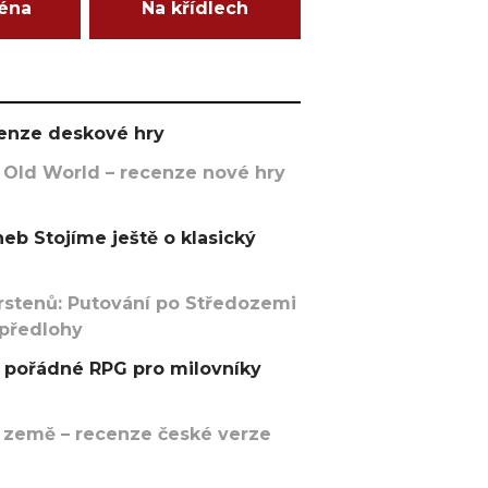
ména
Na křídlech
ecenze deskové hry
 Old World – recenze nové hry
eb Stojíme ještě o klasický
rstenů: Putování po Středozemi
 předlohy
pořádné RPG pro milovníky
 země – recenze české verze