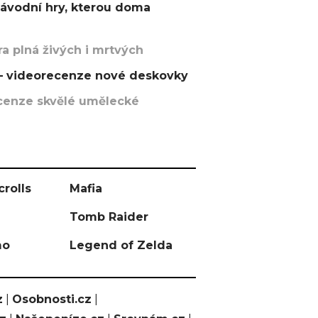
závodní hry, kterou doma
a plná živých i mrtvých
t – videorecenze nové deskovky
recenze skvělé umělecké
crolls
Mafia
Tomb Raider
mo
Legend of Zelda
z
|
Osobnosti.cz
|