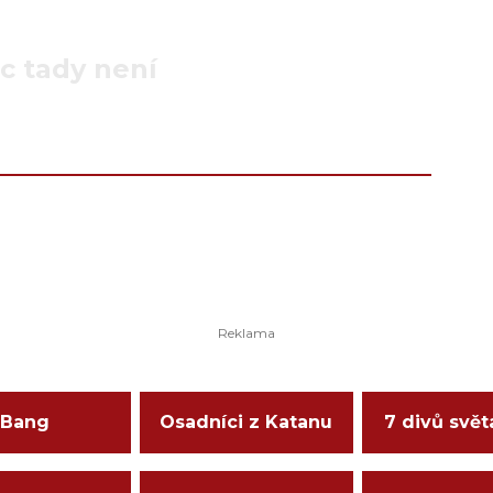
c tady není
Bang
Osadníci z Katanu
7 divů svět