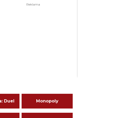
a: Duel
Monopoly