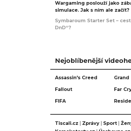
Wargaming poslouží jako zába
simulace. Jak s ním ale začít?
Symbaroum Starter Set – cesta
DnD“?
Nejoblíbenější videohe
Assassin's Creed
Grand 
Fallout
Far Cr
FIFA
Reside
Tiscali.cz
|
Zprávy
|
Sport
|
Žen