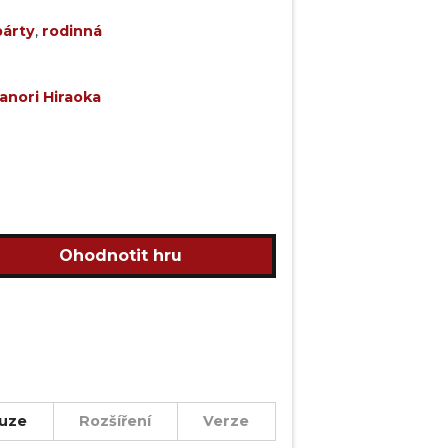
párty
,
rodinná
anori Hiraoka
Ohodnotit hru
uze
Rozšíření
Verze