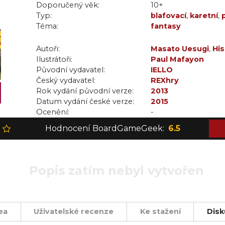
Doporučený věk:
10+
Typ:
blafovací
,
karetní
,
Téma:
fantasy
Autoři:
Masato Uesugi
,
His
Ilustrátoři:
Paul Mafayon
Původní vydavatel:
IELLO
Český vydavatel:
REXhry
Rok vydání původní verze:
2013
Datum vydání české verze:
2015
Ocenění:
-
Hodnocení BoardGameGeek:
6.5
Popis zatím nebyl vytvořen
ea
Uživatelské recenze
Ke stažení
Disk