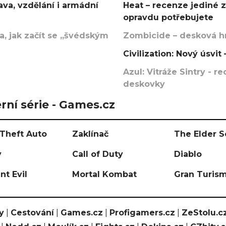
va, vzdělání i armádní
Heat – recenze jediné 
opravdu potřebujete
, jak začít se „švédským
Zombicide – desková hr
Civilization: Nový úsvi
Azul: Vitráže Sintry - 
deskovky
rní série - Games.cz
Theft Auto
Zaklínač
The Elder S
y
Call of Duty
Diablo
nt Evil
Mortal Kombat
Gran Turis
y
|
Cestování
|
Games.cz
|
Profigamers.cz
|
ZeStolu.c