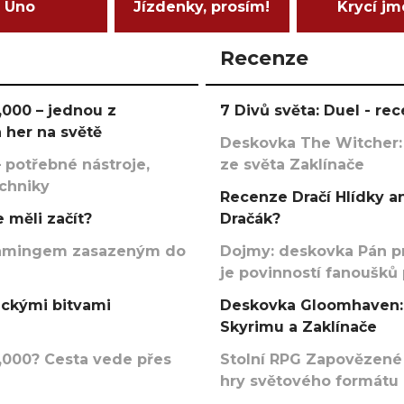
Uno
Jízdenky, prosím!
Krycí j
Recenze
000 – jednou z
7 Divů světa: Duel - r
 her na světě
Deskovka The Witcher:
 potřebné nástroje,
ze světa Zaklínače
echniky
Recenze Dračí Hlídky an
 měli začít?
Dračák?
argamingem zasazeným do
Dojmy: deskovka Pán p
je povinností fanoušků
ickými bitvami
Deskovka Gloomhaven: 
Skyrimu a Zaklínače
000? Cesta vede přes
Stolní RPG Zapovězené
hry světového formátu