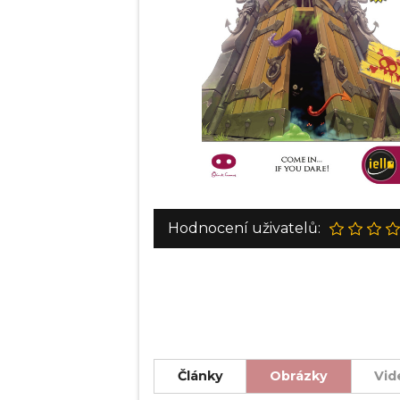
Hodnocení uživatelů:
Články
Obrázky
Vid