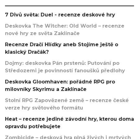
7 Divů světa: Duel - recenze deskové hry
Deskovka The Witcher: Old World – recenze
nové hry ze světa Zaklínače
Recenze Dračí Hlídky aneb Stojíme ještě o
klasický Dračák?
Dojmy: deskovka Pán prstenů: Putování po
Středozemi je povinností fanoušků předlohy
Deskovka Gloomhaven: pořádné RPG pro
milovníky Skyrimu a Zaklínače
Stolní RPG Zapovězené země – recenze české
verze hry světového formátu
Heat – recenze jediné závodní hry, kterou doma
opravdu potřebujete
Zombicide – desková hra plná živých i mrtvých