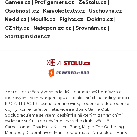
Games.cz
|
Profigamers.cz
|
ZeStolu.cz
|
Osobnosti.cz
|
Karaoketexty.cz
|
Úschovna.cz
|
Nedd.cz
|
Moulík.cz
|
Fights.cz
|
Dokina.cz
|
CZhity.cz
|
Našepeníze.cz
|
Srovnám.cz
|
StartupInsider.cz
ZeStolu.cz je český zpravodajský a databázový herní web o
deskových hrách, wargamingu a stolních hrách na hrdiny neboli
RPG či TTRPG. Přinášíme denní novinky, recenze, videorecenze,
dojmy, komentáře, témata, videa a BoardGame Club.
Spolupracujeme se všemi českými a některými zahraničními
vydavatelstvími a pokrýváme hry všeho druhu včetně
Carcassonne, Osadníci z Katanu, Bang, Magic: The Gathering,
Monopoly, Gloomhaven, Mars: Teraformace, Na křídlech, Harry