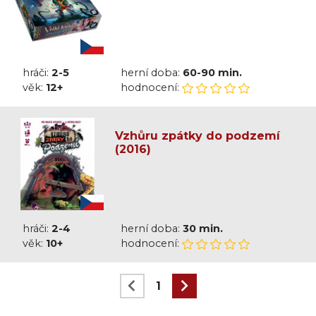
hráči:
2-5
herní doba:
60-90 min.
věk:
12+
hodnocení:
Vzhůru zpátky do podzemí
(2016)
hráči:
2-4
herní doba:
30 min.
věk:
10+
hodnocení:
1