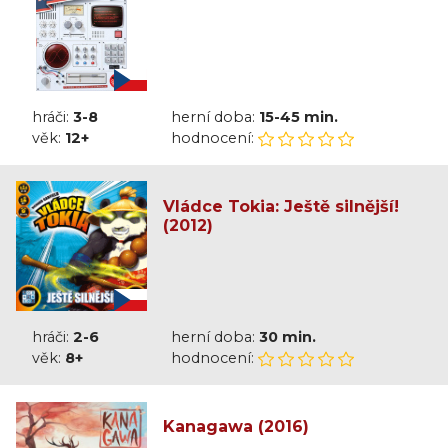
hráči:
3-8
herní doba:
15-45 min.
věk:
12+
hodnocení:
Vládce Tokia: Ještě silnější!
(2012)
hráči:
2-6
herní doba:
30 min.
věk:
8+
hodnocení:
Kanagawa (2016)