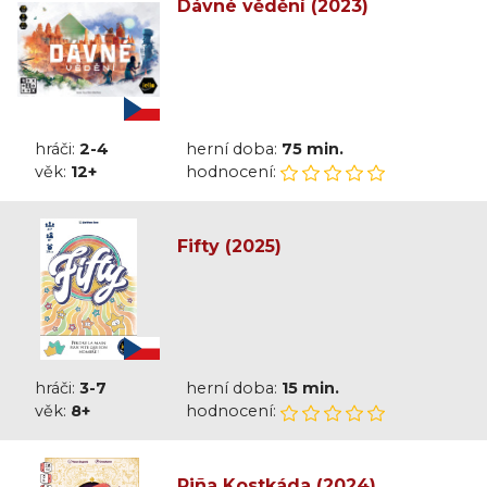
Dávné vědění (2023)
hráči:
2-4
herní doba:
75 min.
věk:
12+
hodnocení:
Fifty (2025)
hráči:
3-7
herní doba:
15 min.
věk:
8+
hodnocení:
Piña Kostkáda (2024)