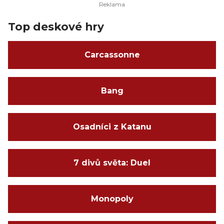
Top deskové hry
Carcassonne
Bang
Osadníci z Katanu
7 divů světa: Duel
Monopoly