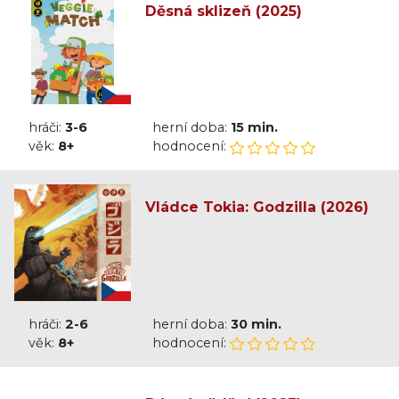
Děsná sklizeň (2025)
hráči:
3-6
herní doba:
15 min.
věk:
8+
hodnocení:
Vládce Tokia: Godzilla (2026)
hráči:
2-6
herní doba:
30 min.
věk:
8+
hodnocení: