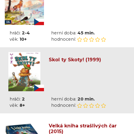
hráči:
2-4
herní doba:
45 min.
věk:
10+
hodnocení:
Skol ty Skoty! (1999)
hráči:
2
herní doba:
20 min.
věk:
8+
hodnocení:
Velká kniha strašlivých čar
(2015)