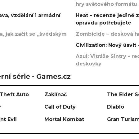
hry světového formátu
va, vzdělání i armádní
Heat – recenze jediné 
opravdu potřebujete
, jak začít se „švédským
Zombicide – desková hr
Civilization: Nový úsvi
Azul: Vitráže Sintry - 
deskovky
rní série - Games.cz
Theft Auto
Zaklínač
The Elder S
y
Call of Duty
Diablo
nt Evil
Mortal Kombat
Gran Turis