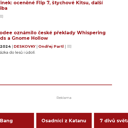
ek: oceněné Flip 7, štychové Kitsu, další
aiba
dee oznámilo české překlady Whispering
ds a Gnome Hollow
. 2024
|
DESKOVKY
|
Ondřej Partl
|
zka do lesů i údolí.
Bang
Osadníci z Katanu
7 divů svět