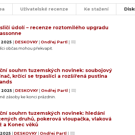
ea
Uživatelské recenze
Ke stažení
Disk
sličí údolí – recenze roztomilého upgradu
cassonne
1. 2025
|
DESKOVKY
|
Ondřej Partl
|
slíci občas mohou překvapit.
ční souhrn tuzemských novinek: soubojový
ínač, krčící se trpaslíci a rozšířená pustina
ands
. 2025
|
DESKOVKY
|
Ondřej Partl
|
né zásoby ke konci prázdnin.
ční souhrn tuzemských novinek: hledání
cených druhů, pokerová vloupačka, vlaková
ž a Konec věků
. 2025
|
DESKOVKY
|
Ondřej Partl
|