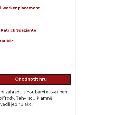
d
,
worker placement
,
Patrick Spaziante
public
Ohodnotit hru
lní zahradu s houbami a květinami.
přírody. Tahy jsou klamně
edli jednu akci.