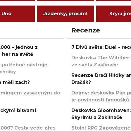
Uno
Jízdenky, prosím!
Krycí j
Recenze
000 – jednou z
7 Divů světa: Duel - r
 her na světě
Deskovka The Witcher:
 potřebné nástroje,
ze světa Zaklínače
echniky
Recenze Dračí Hlídky an
 měli začít?
Dračák?
argamingem zasazeným do
Dojmy: deskovka Pán p
je povinností fanoušků
ickými bitvami
Deskovka Gloomhaven: 
Skyrimu a Zaklínače
000? Cesta vede přes
Stolní RPG Zapovězené