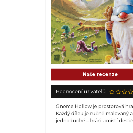
Naše recenze
Hodnocení uživatelů:
Gnome Hollow je prostorová hra 
Každý dílek je ručně malovaný a
jednoduché – hráči umístí desti