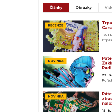
Články
Obrázky
Vid
Trpa
RECENZE
Car
19. 1
I trpa
Páte
NOVINKA
Zakl
Radl
22. 8
Pořád
Páte
NOVINKA
ztra
nálo
15. 8