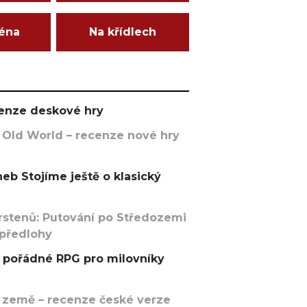
ména
Na křídlech
ecenze deskové hry
 Old World – recenze nové hry
eb Stojíme ještě o klasický
rstenů: Putování po Středozemi
 předlohy
pořádné RPG pro milovníky
 země – recenze české verze