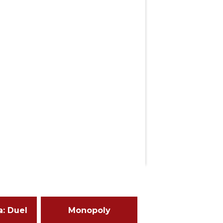
a: Duel
Monopoly