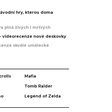
závodní hry, kterou doma
a plná živých i mrtvých
t – videorecenze nové deskovky
recenze skvělé umělecké
crolls
Mafia
Tomb Raider
mo
Legend of Zelda