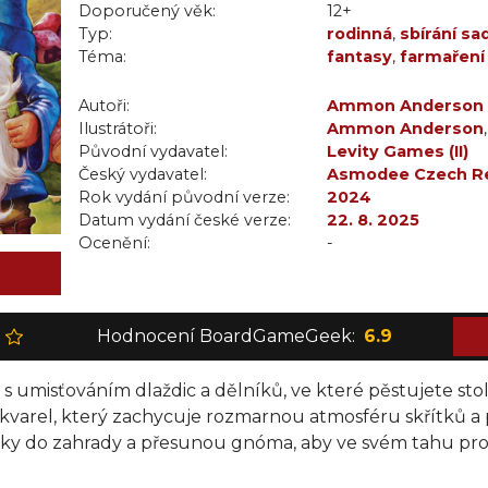
Doporučený věk:
12+
Typ:
rodinná
,
sbírání sa
Téma:
fantasy
,
farmaření
Autoři:
Ammon Anderson
Ilustrátoři:
Ammon Anderson
Původní vydavatel:
Levity Games (II)
Český vydavatel:
Asmodee Czech Re
Rok vydání původní verze:
2024
Datum vydání české verze:
22. 8. 2025
Ocenění:
-
Hodnocení BoardGameGeek:
6.9
s umisťováním dlaždic a dělníků, ve které pěstujete sto
kvarel, který zachycuje rozmarnou atmosféru skřítků a 
čky do zahrady a přesunou gnóma, aby ve svém tahu prov