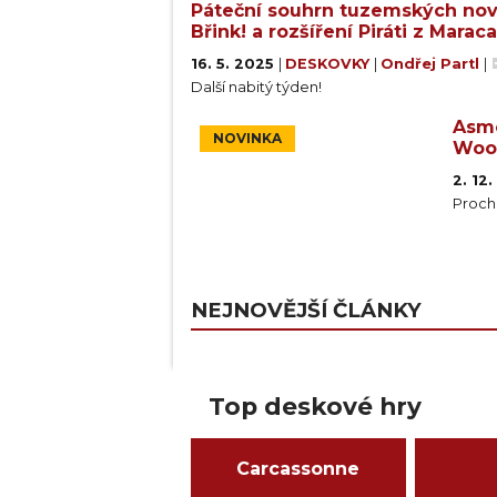
Páteční souhrn tuzemských novin
Břink! a rozšíření Piráti z Marac
16. 5. 2025
|
DESKOVKY
|
Ondřej Partl
|
Další nabitý týden!
Asmo
NOVINKA
Woo
2. 12
Prochá
NEJNOVĚJŠÍ ČLÁNKY
Top deskové hry
Carcassonne