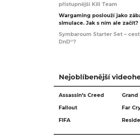
přístupnější Kill Team
Wargaming poslouží jako zába
simulace. Jak s ním ale začít?
Symbaroum Starter Set – cesta
DnD“?
Nejoblíbenější videohe
Assassin's Creed
Grand 
Fallout
Far Cr
FIFA
Reside