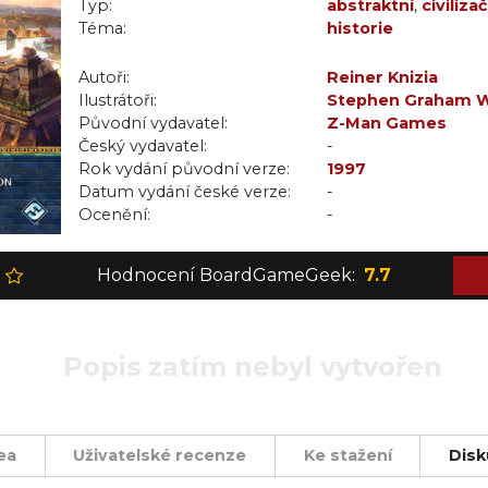
Typ:
abstraktní
,
civiliza
Téma:
strategická
historie
Autoři:
Reiner Knizia
Ilustrátoři:
Stephen Graham W
Původní vydavatel:
Z-Man Games
Český vydavatel:
-
Rok vydání původní verze:
1997
Datum vydání české verze:
-
Ocenění:
-
Hodnocení BoardGameGeek:
7.7
Popis zatím nebyl vytvořen
ea
Uživatelské recenze
Ke stažení
Disk