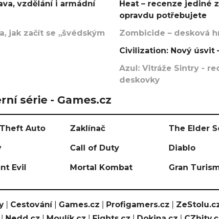
va, vzdělání i armádní
Heat – recenze jediné 
opravdu potřebujete
, jak začít se „švédským
Zombicide – desková hr
Civilization: Nový úsvi
Azul: Vitráže Sintry - 
deskovky
rní série - Games.cz
Theft Auto
Zaklínač
The Elder S
y
Call of Duty
Diablo
nt Evil
Mortal Kombat
Gran Turis
y
|
Cestování
|
Games.cz
|
Profigamers.cz
|
ZeStolu.c
|
Nedd.cz
|
Moulík.cz
|
Fights.cz
|
Dokina.cz
|
CZhity.