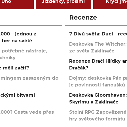
Uno
Jízdenky, prosím!
Krycí j
Recenze
000 – jednou z
7 Divů světa: Duel - r
 her na světě
Deskovka The Witcher:
 potřebné nástroje,
ze světa Zaklínače
echniky
Recenze Dračí Hlídky an
 měli začít?
Dračák?
argamingem zasazeným do
Dojmy: deskovka Pán p
je povinností fanoušků
ickými bitvami
Deskovka Gloomhaven: 
Skyrimu a Zaklínače
000? Cesta vede přes
Stolní RPG Zapovězené
hry světového formátu