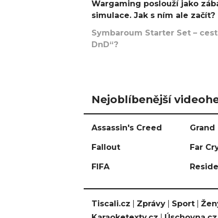
Wargaming poslouží jako zába
simulace. Jak s ním ale začít?
Symbaroum Starter Set – cesta
DnD“?
Nejoblíbenější videohe
Assassin's Creed
Grand 
Fallout
Far Cr
FIFA
Reside
Tiscali.cz
|
Zprávy
|
Sport
|
Žen
Karaoketexty.cz
|
Úschovna.cz