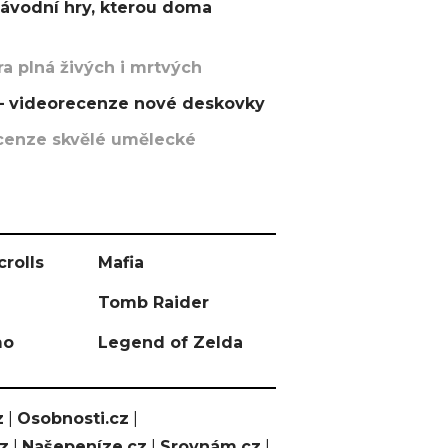
závodní hry, kterou doma
a plná živých i mrtvých
t – videorecenze nové deskovky
recenze skvělé umělecké
crolls
Mafia
Tomb Raider
mo
Legend of Zelda
z
|
Osobnosti.cz
|
cz
|
Našepeníze.cz
|
Srovnám.cz
|