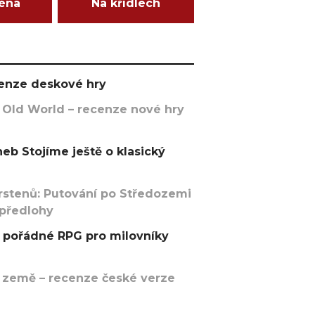
ména
Na křídlech
ecenze deskové hry
 Old World – recenze nové hry
eb Stojíme ještě o klasický
rstenů: Putování po Středozemi
 předlohy
pořádné RPG pro milovníky
 země – recenze české verze