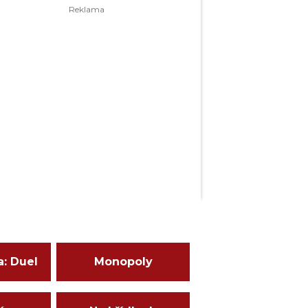
a: Duel
Monopoly