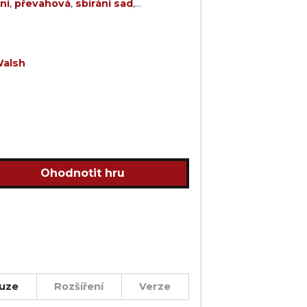
ční
,
převahová
,
sbírání sad
,
alsh
Ohodnotit hru
uze
Rozšíření
Verze