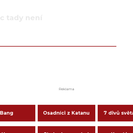
c tady není
Bang
Osadníci z Katanu
7 divů svět