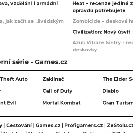
va, vzdělání i armádní
Heat – recenze jediné 
opravdu potřebujete
, jak začít se „švédským
Zombicide – desková hr
Civilization: Nový úsvi
Azul: Vitráže Sintry - 
deskovky
rní série - Games.cz
Theft Auto
Zaklínač
The Elder S
y
Call of Duty
Diablo
nt Evil
Mortal Kombat
Gran Turis
y
|
Cestování
|
Games.cz
|
Profigamers.cz
|
ZeStolu.c