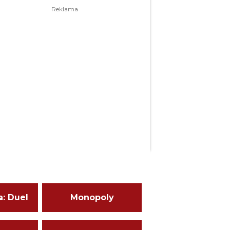
a: Duel
Monopoly