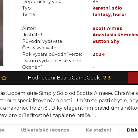
Doporučený věk:
8+
Typ:
karetní
,
sólo
Téma:
fantasy
,
horor
Autoři:
Scott Almes
Ilustrátoři:
Anastasia Khmele
Původní vydavatel:
Button Shy
Český vydavatel:
-
Rok vydání původní verze:
2024
Datum vydání české verze:
-
Ocenění:
-
Hodnocení BoardGameGeek:
7.3
zástupcem série Simply Solo od Scotta Almese. Chraňte s
ním specializovaných pastí. Umístěte pasti chytře, abys
k a nakonec ho zničí. Díky elegantním pravidlům a někol
v pro příležitostné i zapálené hráče.
ea
Uživatelské recenze
Ke stažení
Disk