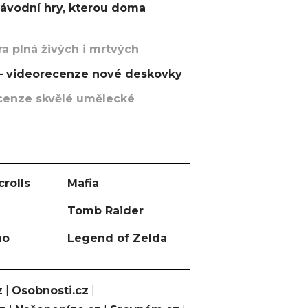
závodní hry, kterou doma
a plná živých i mrtvých
t – videorecenze nové deskovky
recenze skvělé umělecké
crolls
Mafia
Tomb Raider
mo
Legend of Zelda
z
|
Osobnosti.cz
|