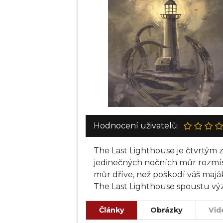
Hodnocení uživatelů:
The Last Lighthouse je čtvrtým 
jedinečných nočních můr rozmístě
můr dříve, než poškodí váš majá
The Last Lighthouse spoustu výze
Články
Obrázky
Vid