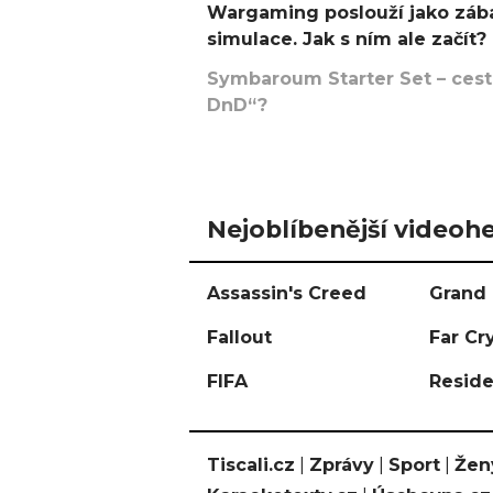
Wargaming poslouží jako zába
simulace. Jak s ním ale začít?
Symbaroum Starter Set – cesta
DnD“?
Nejoblíbenější videohe
Assassin's Creed
Grand 
Fallout
Far Cr
FIFA
Reside
Tiscali.cz
|
Zprávy
|
Sport
|
Žen