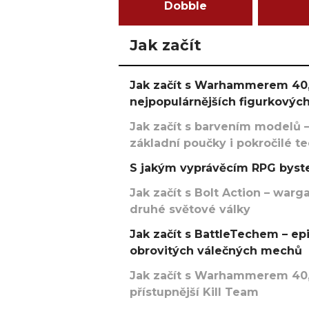
Dobble
Jak začít
Jak začít s Warhammerem 40,
nejpopulárnějších figurkových
Jak začít s barvením modelů –
základní poučky i pokročilé t
S jakým vyprávěcím RPG byste
Jak začít s Bolt Action – w
druhé světové války
Jak začít s BattleTechem – ep
obrovitých válečných mechů
Jak začít s Warhammerem 40,
přístupnější Kill Team