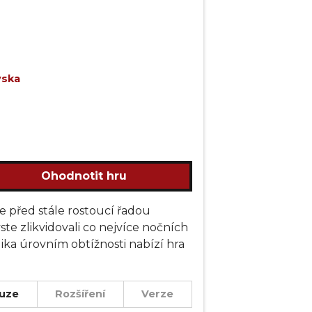
vska
Ohodnotit hru
e před stále rostoucí řadou
te zlikvidovali co nejvíce nočních
ika úrovním obtížnosti nabízí hra
uze
Rozšíření
Verze