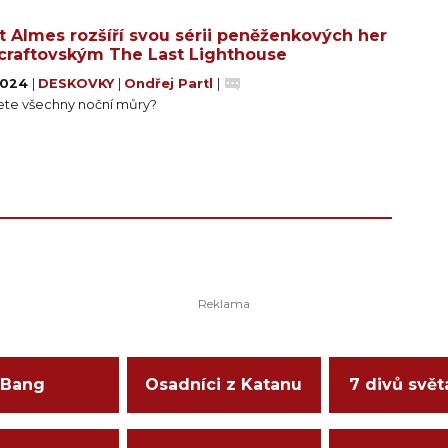
t Almes rozšíří svou sérii peněženkových her
craftovským The Last Lighthouse
 2024
|
DESKOVKY
|
Ondřej Partl
|
jete všechny noční můry?
Bang
Osadníci z Katanu
7 divů svět