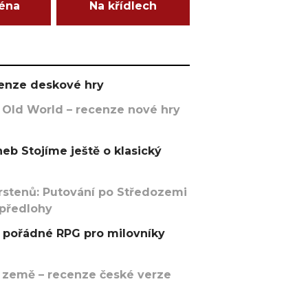
ména
Na křídlech
ecenze deskové hry
 Old World – recenze nové hry
eb Stojíme ještě o klasický
rstenů: Putování po Středozemi
 předlohy
pořádné RPG pro milovníky
 země – recenze české verze