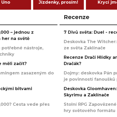
Uno
Jízdenky, prosím!
Krycí j
Recenze
000 – jednou z
7 Divů světa: Duel - r
 her na světě
Deskovka The Witcher:
 potřebné nástroje,
ze světa Zaklínače
echniky
Recenze Dračí Hlídky an
 měli začít?
Dračák?
argamingem zasazeným do
Dojmy: deskovka Pán p
je povinností fanoušků
ickými bitvami
Deskovka Gloomhaven: 
Skyrimu a Zaklínače
000? Cesta vede přes
Stolní RPG Zapovězené
hry světového formátu