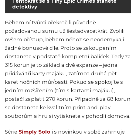
Tentokrát se s Tiny Epic Crimes stanete
detektivy
Během ní tvůrci překročili původně
požadovanou sumu už šestadvacetkrát. Zvolili
ovšem přístup, během něhož se neodemykají
žádné bonusové cíle. Proto se zakoupením
dostanete v podstatě kompletní balíček. Tedy za
315 korun je to základ a dvě expanze – jedna
přidává tři karty majáku, zatímco druhá pět
karet nočních můr/pastí. Pokud se spokojíte s
jedním rozšířením (tím s kartami majáku),
postačí zaplatit 270 korun. Případně za 68 korun
se dostanete ke kvalitním print-and-play
souborům a hru si vytisknete v pohodlí domova.
Série
Simply Solo
i s novinkou v sobě zahrnuje