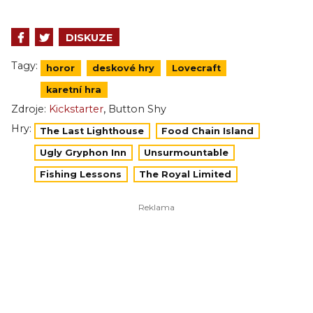
DISKUZE
Tagy:
horor
deskové hry
Lovecraft
karetní hra
,
Zdroje:
Kickstarter
Button Shy
Hry:
The Last Lighthouse
Food Chain Island
Ugly Gryphon Inn
Unsurmountable
Fishing Lessons
The Royal Limited