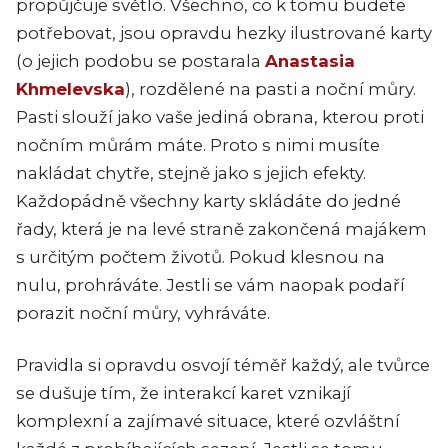
propůjčuje světlo. Všechno, co k tomu budete
potřebovat, jsou opravdu hezky ilustrované karty
(o jejich podobu se postarala
Anastasia
Khmelevska
), rozdělené na pasti a noční můry.
Pasti slouží jako vaše jediná obrana, kterou proti
nočním můrám máte. Proto s nimi musíte
nakládat chytře, stejně jako s jejich efekty.
Každopádně všechny karty skládáte do jedné
řady, která je na levé straně zakončená majákem
s určitým počtem životů. Pokud klesnou na
nulu, prohráváte. Jestli se vám naopak podaří
porazit noční můry, vyhráváte.
Pravidla si opravdu osvojí téměř každý, ale tvůrce
se dušuje tím, že interakcí karet vznikají
komplexní a zajímavé situace, které ozvláštní