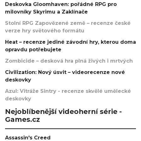
Deskovka Gloomhaven: pořádné RPG pro
milovníky Skyrimu a Zaklínače
Stolní RPG Zapovězené země – recenze české
verze hry světového formátu
Heat – recenze jediné závodní hry, kterou doma
opravdu potřebujete
Zombicide – desková hra plná živých i mrtvých
Civilization: Nový úsvit – videorecenze nové
deskovky
Azul: Vitráže Sintry - recenze skvělé umělecké
deskovky
Nejoblíbenější videoherní série -
Games.cz
Assassin's Creed