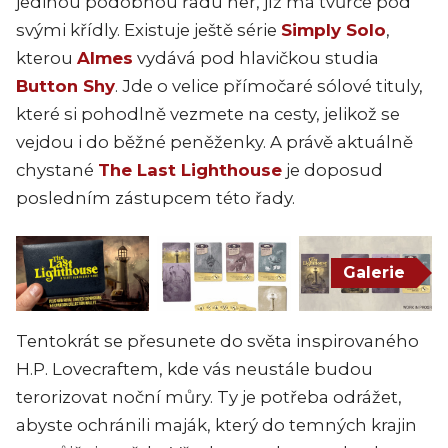
jedinou podobnou řadu her, jíž má tvůrce pod
svými křídly. Existuje ještě série
Simply Solo
,
kterou
Almes
vydává pod hlavičkou studia
Button Shy
. Jde o velice přímočaré sólové tituly,
které si pohodlně vezmete na cesty, jelikož se
vejdou i do běžné peněženky. A právě aktuálně
chystané
The Last Lighthouse
je doposud
posledním zástupcem této řady.
Galerie
Tentokrát se přesunete do světa inspirovaného
H.P. Lovecraftem, kde vás neustále budou
terorizovat noční můry. Ty je potřeba odrážet,
abyste ochránili maják, který do temných krajin