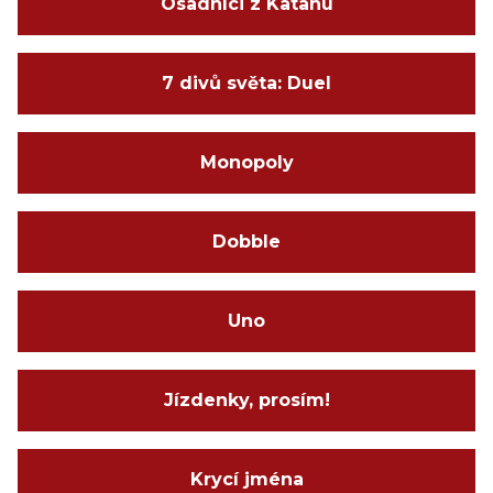
Osadníci z Katanu
7 divů světa: Duel
Monopoly
Dobble
Uno
Jízdenky, prosím!
Krycí jména