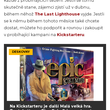
každé z probíhajících sezení. Jestli se tomu
skutečně stane, zájemci zjistí už v dubnu,
během něhož
The Last Lighthouse
vyjde. Jestli
se k němu během tohoto měsíce také chcete
dostat, můžete ho podpořit a rovnou i zakoupit
v probíhající kampani na
Kickstarteru
.
DESKOVKY
Na Kickstarteru je další Malá velká hra.