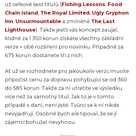
už celkově šest titulů (
Fishing Lessons
,
Food
Chain Island
,
The Royal Limited
,
Ugly Gryphon
Inn
,
Unsurmountable
a zmíněné
The Last
Lighthouse
). Takže jestli vás koncept zaujal,
klidně za 1 350 korun získáte všechny základní
verze + obě rozšíření pro novinku. Případně za
675 korun dostanete tři z nich.
Ať už se rozhodnete pro jakoukoliv verzi, musíte
připočíst cenu za dopravu pohybující se od 360
do 585 korun. Takže za ní utratíte ve výsledku
více než za samotný titul. Jak to je v tomto
případě s daní, není jisté. Tvůrci se k ní nikde
nevyjadřují. Osobně bych ale tipoval, že se jí
zájemci bohužel nevyhnou.