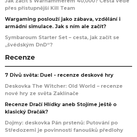
Jak začít s Warhammerem 40,000? Cesta vede
přes přístupnější Kill Team
Wargaming poslouží jako zábava, vzdělání i
armádní simulace. Jak s ním ale začít?
Symbaroum Starter Set – cesta, jak začít se
„švédským DnD“?
Recenze
7 Divů světa: Duel - recenze deskové hry
Deskovka The Witcher: Old World – recenze
nové hry ze světa Zaklínače
Recenze Dračí Hlídky aneb Stojíme ještě o
klasický Dračák?
Dojmy: deskovka Pán prstenů: Putování po
Středozemi je povinností fanoušků předlohy