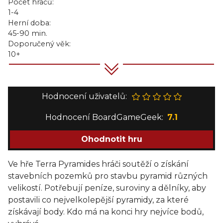
Počet hráčů:
1-4
Herní doba:
45-90 min.
Doporučený věk:
10+
Hodnocení uživatelů:
Hodnocení BoardGameGeek:
7.1
Ohodnotit hru
Ve hře Terra Pyramides hráči soutěží o získání
stavebních pozemků pro stavbu pyramid různých
velikostí. Potřebují peníze, suroviny a dělníky, aby
postavili co nejvelkolepější pyramidy, za které
získávají body. Kdo má na konci hry nejvíce bodů,