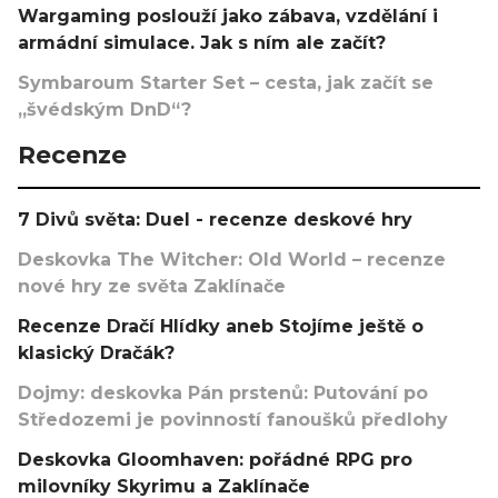
Wargaming poslouží jako zábava, vzdělání i
armádní simulace. Jak s ním ale začít?
Symbaroum Starter Set – cesta, jak začít se
„švédským DnD“?
Recenze
7 Divů světa: Duel - recenze deskové hry
Deskovka The Witcher: Old World – recenze
nové hry ze světa Zaklínače
Recenze Dračí Hlídky aneb Stojíme ještě o
klasický Dračák?
Dojmy: deskovka Pán prstenů: Putování po
Středozemi je povinností fanoušků předlohy
Deskovka Gloomhaven: pořádné RPG pro
milovníky Skyrimu a Zaklínače