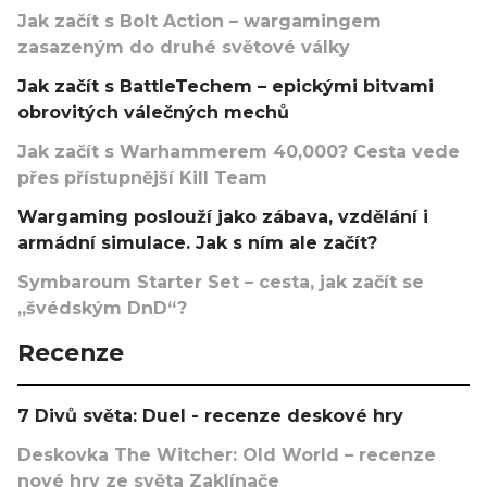
Jak začít s Bolt Action – wargamingem
zasazeným do druhé světové války
Jak začít s BattleTechem – epickými bitvami
obrovitých válečných mechů
Jak začít s Warhammerem 40,000? Cesta vede
přes přístupnější Kill Team
Wargaming poslouží jako zábava, vzdělání i
armádní simulace. Jak s ním ale začít?
Symbaroum Starter Set – cesta, jak začít se
„švédským DnD“?
Recenze
7 Divů světa: Duel - recenze deskové hry
Deskovka The Witcher: Old World – recenze
nové hry ze světa Zaklínače