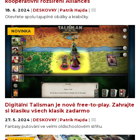
kooperativní rozšíření Alliances
18. 6. 2024
|
DESKOVKY
|
Patrik Hajda
|
Otevřete spolu tajuplné obálky a krabičky.
NOVINKA
Digitální Talisman je nově free-to-play. Zahrajte
si klasiku všech klasik zadarmo
27. 5. 2024
|
DESKOVKY
|
Patrik Hajda
|
Fantasy putování ve velmi oldschoolovém střihu.