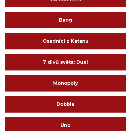
Bang
Osadníci z Katanu
7 divů světa: Duel
Monopoly
Dobble
Uno