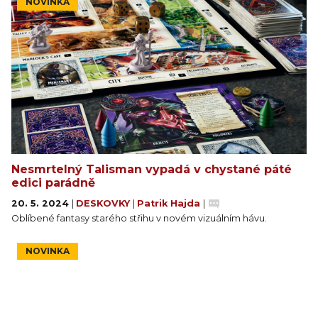
NOVINKA
Nesmrtelný Talisman vypadá v chystané páté
edici parádně
20. 5. 2024
|
DESKOVKY
|
Patrik Hajda
|
Oblíbené fantasy starého střihu v novém vizuálním hávu.
NOVINKA