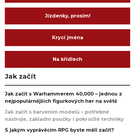
Jízdenky, prosím!
Krycí jména
Na křídlech
Jak začít
Jak začít s Warhammerem 40,000 – jednou z
nejpopulárnějších figurkových her na světě
Jak začít s barvením modelů – potřebné
nástroje, základní poučky i pokročilé techniky
S jakým vyprávěcím RPG byste měli začít?