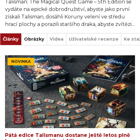
Talisman: The Magical Quest Game – 5th Edition se
vydáte na epické dobrodružství, abyste jako první
získali Talisman, dosáhli Koruny velení ve středu
hrací plochy a porazili staršího draka, abyste zvítězili.
Tato strategická hra pro dospívající i dospělé nabízí
Články
díky rozmanité škále postav na výběr a rozsáhlému
Obrázky
Videa
Uživatelské recenze
Ke sta
světu možných scénářů neomezené dobrodružství!
NOVINKA
Hra obsahuje velkou hrací desku, 12 figurek postav,
12 karet postav, 100 karet dobrodružství, 24 karet
kouzel, 18 karet nákupu, 4 karty talismanů, 1 kartu
ropuchy, 6 žetonů ropuchy, 114 obecných žetonů,
38 žetonů osudu, 12 žetonů vyrovnání, 30 mincí, 3
šestistranné kostky a přehlednou knihu pravidel.
Pátá edice Talismanu dostane ještě letos plně