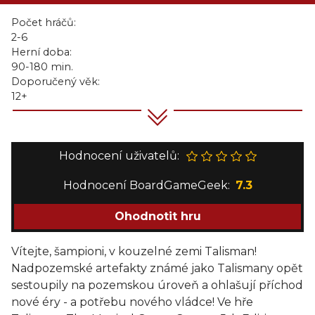
Počet hráčů:
2-6
Herní doba:
90-180 min.
Doporučený věk:
12+
Hodnocení uživatelů:
Hodnocení BoardGameGeek:
7.3
Ohodnotit hru
Vítejte, šampioni, v kouzelné zemi Talisman!
Nadpozemské artefakty známé jako Talismany opět
sestoupily na pozemskou úroveň a ohlašují příchod
nové éry - a potřebu nového vládce! Ve hře