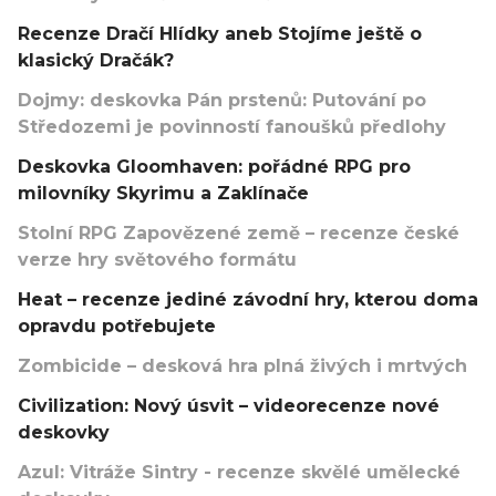
Recenze Dračí Hlídky aneb Stojíme ještě o
klasický Dračák?
Dojmy: deskovka Pán prstenů: Putování po
Středozemi je povinností fanoušků předlohy
Deskovka Gloomhaven: pořádné RPG pro
milovníky Skyrimu a Zaklínače
Stolní RPG Zapovězené země – recenze české
verze hry světového formátu
Heat – recenze jediné závodní hry, kterou doma
opravdu potřebujete
Zombicide – desková hra plná živých i mrtvých
Civilization: Nový úsvit – videorecenze nové
deskovky
Azul: Vitráže Sintry - recenze skvělé umělecké