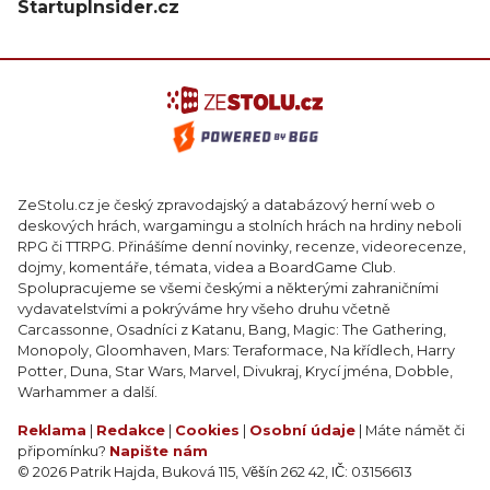
StartupInsider.cz
ZeStolu.cz je český zpravodajský a databázový herní web o
deskových hrách, wargamingu a stolních hrách na hrdiny neboli
RPG či TTRPG. Přinášíme denní novinky, recenze, videorecenze,
dojmy, komentáře, témata, videa a BoardGame Club.
Spolupracujeme se všemi českými a některými zahraničními
vydavatelstvími a pokrýváme hry všeho druhu včetně
Carcassonne, Osadníci z Katanu, Bang, Magic: The Gathering,
Monopoly, Gloomhaven, Mars: Teraformace, Na křídlech, Harry
Potter, Duna, Star Wars, Marvel, Divukraj, Krycí jména, Dobble,
Warhammer a další.
Reklama
|
Redakce
|
Cookies
|
Osobní údaje
| Máte námět či
připomínku?
Napište nám
© 2026 Patrik Hajda, Buková 115, Věšín 262 42, IČ: 03156613