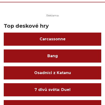
Top deskové hry
Carcassonne
Bang
Osadníci z Katanu
7 divů světa: Duel