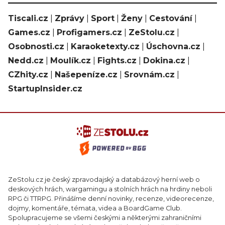
Tiscali.cz
|
Zprávy
|
Sport
|
Ženy
|
Cestování
|
Games.cz
|
Profigamers.cz
|
ZeStolu.cz
|
Osobnosti.cz
|
Karaoketexty.cz
|
Úschovna.cz
|
Nedd.cz
|
Moulík.cz
|
Fights.cz
|
Dokina.cz
|
CZhity.cz
|
Našepeníze.cz
|
Srovnám.cz
|
StartupInsider.cz
ZeStolu.cz je český zpravodajský a databázový herní web o
deskových hrách, wargamingu a stolních hrách na hrdiny neboli
RPG či TTRPG. Přinášíme denní novinky, recenze, videorecenze,
dojmy, komentáře, témata, videa a BoardGame Club.
Spolupracujeme se všemi českými a některými zahraničními