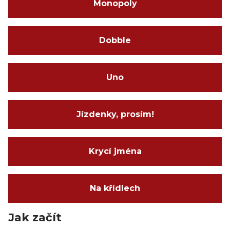
Monopoly
Dobble
Uno
Jízdenky, prosím!
Krycí jména
Na křídlech
Jak začít