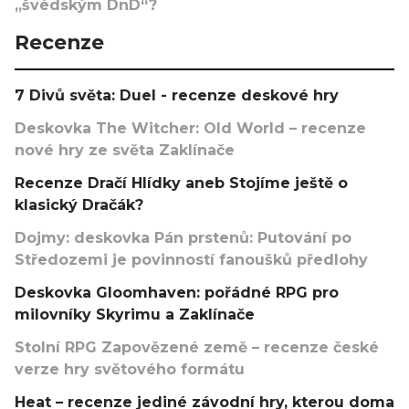
„švédským DnD“?
Recenze
7 Divů světa: Duel - recenze deskové hry
Deskovka The Witcher: Old World – recenze
nové hry ze světa Zaklínače
Recenze Dračí Hlídky aneb Stojíme ještě o
klasický Dračák?
Dojmy: deskovka Pán prstenů: Putování po
Středozemi je povinností fanoušků předlohy
Deskovka Gloomhaven: pořádné RPG pro
milovníky Skyrimu a Zaklínače
Stolní RPG Zapovězené země – recenze české
verze hry světového formátu
Heat – recenze jediné závodní hry, kterou doma