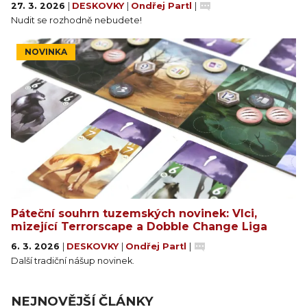
bodů, kolik vlků máte v daných řádcích, plus bonus
27. 3. 2026
|
DESKOVKY
|
Ondřej Partl
|
za převahu v měsících (které jsou na některých
Nudit se rozhodně nebudete!
kartách vlků).
¨
NOVINKA
Mezi koly získává vítěz navíc kartu vlka samotáře,
zatímco poražený dostane kartu schopnosti vůdce,
která mu může v dalších kolech poskytnout
výraznou strategickou výhodu.
První hráč, který zvítězí ve dvou kolech, se stává
vítězem celé hry.
Páteční souhrn tuzemských novinek: Vlci,
mizející Terrorscape a Dobble Change Liga
6. 3. 2026
|
DESKOVKY
|
Ondřej Partl
|
Další tradiční nášup novinek.
NEJNOVĚJŠÍ ČLÁNKY