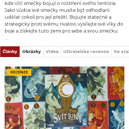
kde vlčí smečky bojují o rozšíření svého teritoria.
Jako vůdce své smečky musíte být odhodlaní
udělat cokoli pro její přežití. Bojujte statečně a
strategicky proti svému rivalovi, vysílejte své vlky do
boje a získejte tuto zemi pro sebe a svou smečku.
Ovládněte posvátnou horu! Vykládejte vlky ze své
Články
smečky tak, abyste získali převahu. Překrývejte
Obrázky
Videa
Uživatelské recenze
Ke sta
soupeřovy vlky, ale dávejte si pozor na protiútok.
Každý vlk překrývá pouze hodnotu přesně o 1 nižší.
Posilte svou smečku novými vlky nebo silnými
RECENZE
schopnostmi!
Svit luny je hra o ovládání území. Vykládejte
strategicky karty vlků a pokuste se předvídat tahy
soupeře. Vítězí hráč, kterému se podaří vyhrát
podruhé a zkompletovat Posvátnou horu. Stane se
novým ochráncem Posvátné hory a vládcem
zaslíbené země vlků.