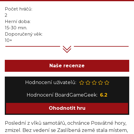
Počet hráčů:
2
Herní doba:
15-30 min.
Doporučený věk:
10+
Naše recenze
Hodnocení uživatelů:
Hodnocení BoardGameGeek:
6.2
Ohodnotit hru
Poslední z vlků samotářů, ochránce Posvátné hory,
zmizel. Bez vedení se Zaslíbená země stala místem,