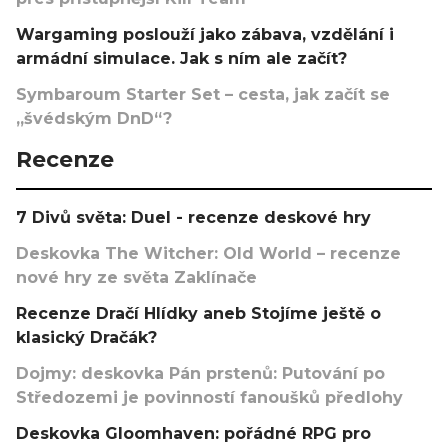
Wargaming poslouží jako zábava, vzdělání i
armádní simulace. Jak s ním ale začít?
Symbaroum Starter Set – cesta, jak začít se
„švédským DnD“?
Recenze
7 Divů světa: Duel - recenze deskové hry
Deskovka The Witcher: Old World – recenze
nové hry ze světa Zaklínače
Recenze Dračí Hlídky aneb Stojíme ještě o
klasický Dračák?
Dojmy: deskovka Pán prstenů: Putování po
Středozemi je povinností fanoušků předlohy
Deskovka Gloomhaven: pořádné RPG pro