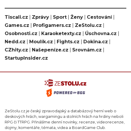
Tiscali.cz
|
Zprávy
|
Sport
|
Ženy
|
Cestování
|
Games.cz
|
Profigamers.cz
|
ZeStolu.cz
|
Osobnosti.cz
|
Karaoketexty.cz
|
Úschovna.cz
|
Nedd.cz
|
Moulík.cz
|
Fights.cz
|
Dokina.cz
|
CZhity.cz
|
Našepeníze.cz
|
Srovnám.cz
|
StartupInsider.cz
ZeStolu.cz je český zpravodajský a databázový herní web o
deskových hrách, wargamingu a stolních hrách na hrdiny neboli
RPG či TTRPG. Přinášíme denní novinky, recenze, videorecenze,
dojmy, komentáře, témata, videa a BoardGame Club.