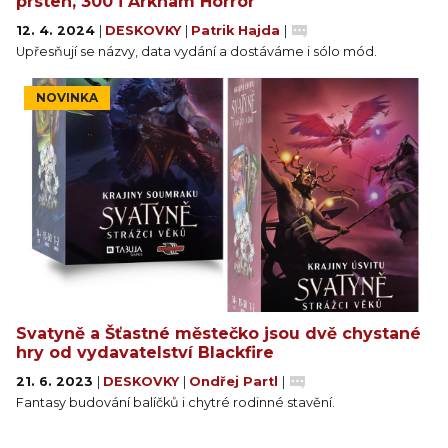
prsten, 300 i Arkham Horror
a ponořte se do temného a podivuhodného světa
12. 4. 2024
|
DESKOVKY
|
Patrik Hajda
|
Elnerthu.
Upřesňují se názvy, data vydání a dostáváme i sólo mód.
NOVINKA
Svatyně a Šťastné městečko jsou dvě chystané
hry od vydavatelství Blackfire
21. 6. 2023
|
DESKOVKY
|
Ondřej Partl
|
Fantasy budování balíčků i chytré rodinné stavění.