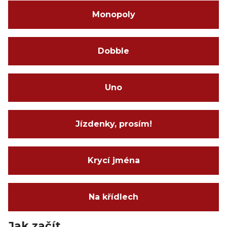
Monopoly
Dobble
Uno
Jízdenky, prosím!
Krycí jména
Na křídlech
Jak začít