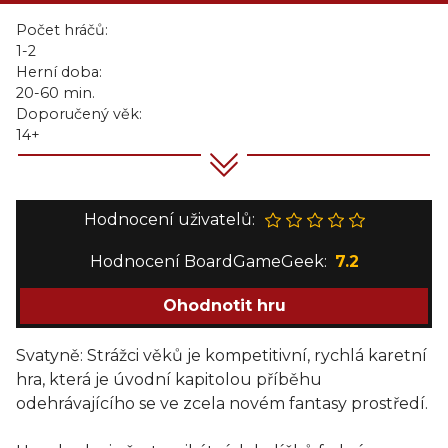
Počet hráčů:
1-2
Herní doba:
20-60 min.
Doporučený věk:
14+
Hodnocení uživatelů:
Hodnocení BoardGameGeek:
7.2
Ohodnotit hru
Svatyně: Strážci věků je kompetitivní, rychlá karetní
hra, která je úvodní kapitolou příběhu
odehrávajícího se ve zcela novém fantasy prostředí.