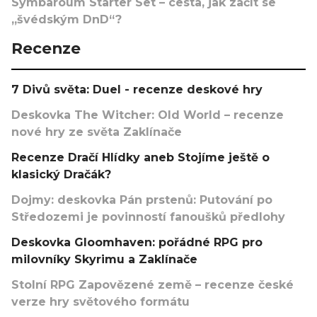
Symbaroum Starter Set – cesta, jak začít se
„švédským DnD“?
Recenze
7 Divů světa: Duel - recenze deskové hry
Deskovka The Witcher: Old World – recenze
nové hry ze světa Zaklínače
Recenze Dračí Hlídky aneb Stojíme ještě o
klasický Dračák?
Dojmy: deskovka Pán prstenů: Putování po
Středozemi je povinností fanoušků předlohy
Deskovka Gloomhaven: pořádné RPG pro
milovníky Skyrimu a Zaklínače
Stolní RPG Zapovězené země – recenze české
verze hry světového formátu