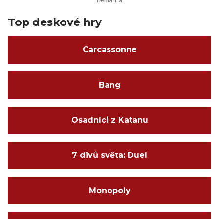
Top deskové hry
Carcassonne
Bang
Osadníci z Katanu
7 divů světa: Duel
Monopoly