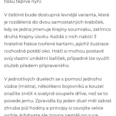
tisku teprve nyní.
V češtině bude dostupná levnější varianta, která
je rozdělená do dvou samostatných krabiček,
kdy se jedna jmenuje Krajiny soumraku, zatímco
druhá Krajiny úsvitu. Každá z nich nabízí 3
hratelné frakce tvořené kartami, jejichž ilustrace
rozhodně potěší oko. Hráči si mohou postavit
svůj vlastní unikátní balíček, případně lze využít
služeb předem připraveného.
V jednotlivých duelech se s pomocí jednoho
vůdce (mistra), několikero bojovníků a kouzel
snažíte zničit 4 svatyně soupeře dříve, než se to
povede jemu. Zpravidla by jeden duel měl zabrat
zhruba půl hodiny a principy si osvojíte velice
rychle. Kdybyste ale zrovna neměli po ruce