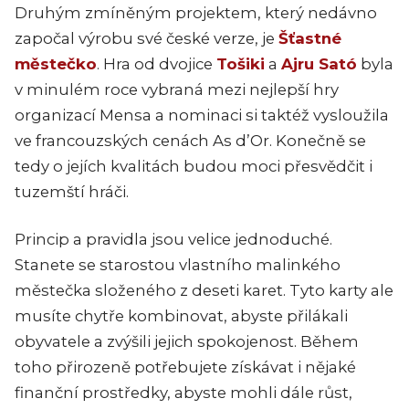
Druhým zmíněným projektem, který nedávno
započal výrobu své české verze, je
Šťastné
městečko
. Hra od dvojice
Tošiki
a
Ajru Sató
byla
v minulém roce vybraná mezi nejlepší hry
organizací Mensa a nominaci si taktéž vysloužila
ve francouzských cenách As d’Or. Konečně se
tedy o jejích kvalitách budou moci přesvědčit i
tuzemští hráči.
Princip a pravidla jsou velice jednoduché.
Stanete se starostou vlastního malinkého
městečka složeného z deseti karet. Tyto karty ale
musíte chytře kombinovat, abyste přilákali
obyvatele a zvýšili jejich spokojenost. Během
toho přirozeně potřebujete získávat i nějaké
finanční prostředky, abyste mohli dále růst,