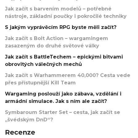
Jak začít s barvením modelů – potřebné
nástroje, základní poučky i pokročilé techniky
S jakým vyprávěcím RPG byste měli začít?
Jak začít s Bolt Action – wargamingem
zasazeným do druhé světové války
Jak začít s BattleTechem – epickými bitvami
obrovitých válečných mechů
Jak začít s Warhammerem 40,000? Cesta vede
přes přístupnější Kill Team
Wargaming poslouží jako zábava, vzdělání i
armádní simulace. Jak s ním ale začít?
Symbaroum Starter Set – cesta, jak začít se
„švédským DnD“?
Recenze