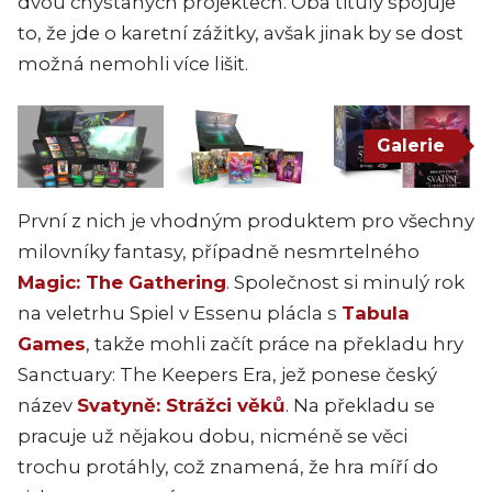
dvou chystaných projektech. Oba tituly spojuje
to, že jde o karetní zážitky, avšak jinak by se dost
možná nemohli více lišit.
Galerie
První z nich je vhodným produktem pro všechny
milovníky fantasy, případně nesmrtelného
Magic: The Gathering
. Společnost si minulý rok
na veletrhu Spiel v Essenu plácla s
Tabula
Games
, takže mohli začít práce na překladu hry
Sanctuary: The Keepers Era, jež ponese český
název
Svatyně: Strážci věků
. Na překladu se
pracuje už nějakou dobu, nicméně se věci
trochu protáhly, což znamená, že hra míří do