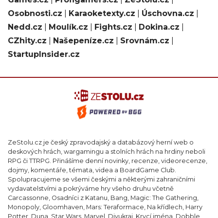
Osobnosti.cz
|
Karaoketexty.cz
|
Úschovna.cz
|
Nedd.cz
|
Moulík.cz
|
Fights.cz
|
Dokina.cz
|
CZhity.cz
|
Našepeníze.cz
|
Srovnám.cz
|
StartupInsider.cz
ZeStolu.cz je český zpravodajský a databázový herní web o
deskových hrách, wargamingu a stolních hrách na hrdiny neboli
RPG či TTRPG. Přinášíme denní novinky, recenze, videorecenze,
dojmy, komentáře, témata, videa a BoardGame Club.
Spolupracujeme se všemi českými a některými zahraničními
vydavatelstvími a pokrýváme hry všeho druhu včetně
Carcassonne, Osadníci z Katanu, Bang, Magic: The Gathering,
Monopoly, Gloomhaven, Mars: Teraformace, Na křídlech, Harry
Potter, Duna, Star Wars, Marvel, Divukraj, Krycí jména, Dobble,