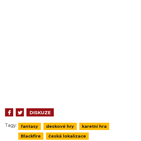
DISKUZE
Tagy:
fantasy
deskové hry
karetní hra
Blackfire
česká lokalizace