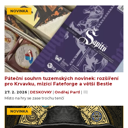
NOVINKA
Páteční souhrn tuzemských novinek: rozšíření
pro Krvavku, mizící Fateforge a větší Bestie
27. 2. 2026
|
DESKOVKY
|
Ondřej Partl
|
Místo na hry se zase trochu tenčí
NOVINKA