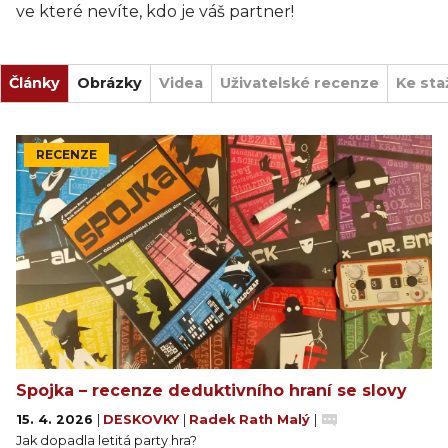
ve které nevíte, kdo je váš partner!
Články
Obrázky
Videa
Uživatelské recenze
Ke sta
RECENZE
Spojka – recenze deduktivního hraní se slovy
15. 4. 2026
|
DESKOVKY
|
Radek Rath Malý
|
Jak dopadla letitá party hra?