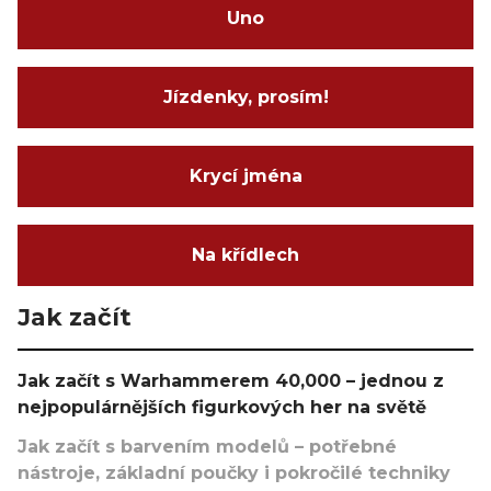
Uno
Jízdenky, prosím!
Krycí jména
Na křídlech
Jak začít
Jak začít s Warhammerem 40,000 – jednou z
nejpopulárnějších figurkových her na světě
Jak začít s barvením modelů – potřebné
nástroje, základní poučky i pokročilé techniky