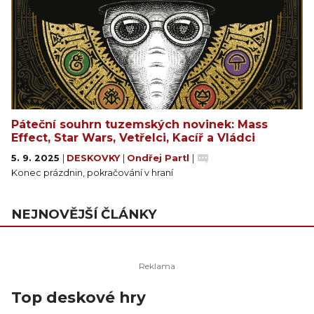
Páteční souhrn tuzemských novinek: Mass
Effect, Star Wars, Vetřelci, Kacíř a Vládci
5. 9. 2025
|
DESKOVKY
|
Ondřej Partl
|
Konec prázdnin, pokračování v hraní
NEJNOVĚJŠÍ ČLÁNKY
Top deskové hry