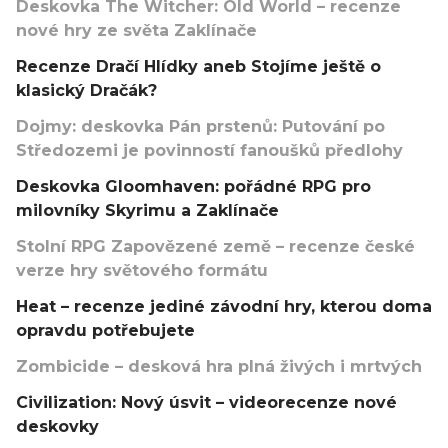
Deskovka The Witcher: Old World – recenze
nové hry ze světa Zaklínače
Recenze Dračí Hlídky aneb Stojíme ještě o
klasický Dračák?
Dojmy: deskovka Pán prstenů: Putování po
Středozemi je povinností fanoušků předlohy
Deskovka Gloomhaven: pořádné RPG pro
milovníky Skyrimu a Zaklínače
Stolní RPG Zapovězené země – recenze české
verze hry světového formátu
Heat – recenze jediné závodní hry, kterou doma
opravdu potřebujete
Zombicide – desková hra plná živých i mrtvých
Civilization: Nový úsvit – videorecenze nové
deskovky