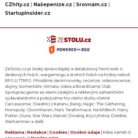
CZhity.cz
|
Našepeníze.cz
|
Srovnám.cz
|
StartupInsider.cz
ZeStolu.cz je český zpravodajský a databázový herní web o
deskových hrách, wargamingu a stolních hrách na hrdiny neboli
RPG či TTRPG. Přinášíme denní novinky, recenze, videorecenze,
dojmy, komentáře, témata, videa a BoardGame Club.
Spolupracujeme se všemi českými a některými zahraničními
vydavatelstvími a pokrýváme hry všeho druhu včetně
Carcassonne, Osadníci z Katanu, Bang, Magic: The Gathering,
Monopoly, Gloomhaven, Mars: Teraformace, Na křídlech, Harry
Potter, Duna, Star Wars, Marvel, Divukraj, Krycí jména, Dobble,
Warhammer a další.
Reklama
|
Redakce
|
Cookies
|
Osobní údaje
| Máte námět či