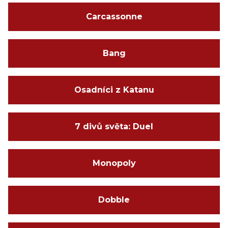
Carcassonne
Bang
Osadníci z Katanu
7 divů světa: Duel
Monopoly
Dobble