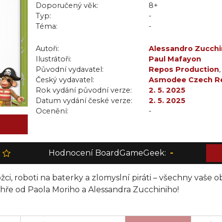
Doporučený věk:
8+
Typ:
-
Téma:
-
Autoři:
Alessandro Zucchi
Ilustrátoři:
Paul Mafayon
Původní vydavatel:
Repos Production
Český vydavatel:
Asmodee Czech Re
Rok vydání původní verze:
2. 5. 2025
Datum vydání české verze:
2. 5. 2025
Ocenění:
-
Hodnocení BoardGameGeek:
-
žci, roboti na baterky a zlomyslní piráti – všechny vaše 
 hře od Paola Moriho a Alessandra Zucchiniho!