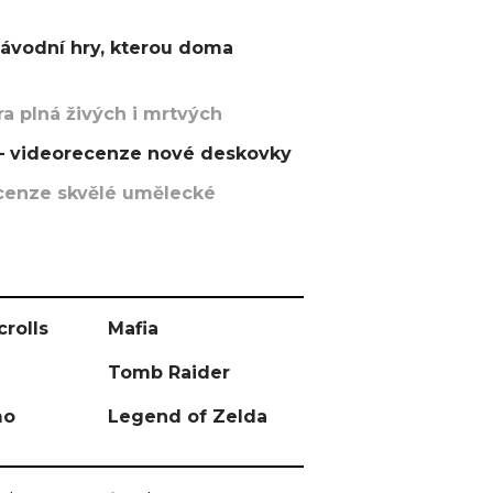
závodní hry, kterou doma
a plná živých i mrtvých
t – videorecenze nové deskovky
recenze skvělé umělecké
crolls
Mafia
Tomb Raider
mo
Legend of Zelda