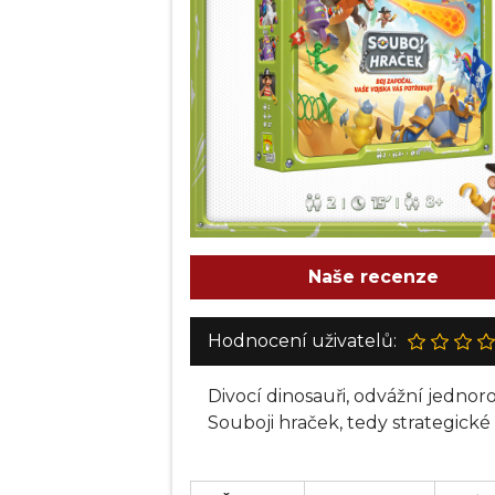
Naše recenze
Hodnocení uživatelů:
Divocí dinosauři, odvážní jednoro
Souboji hraček, tedy strategické