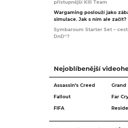
přístupnější Kill Team
Wargaming poslouží jako zába
simulace. Jak s ním ale začít?
Symbaroum Starter Set – cesta
DnD“?
Nejoblíbenější videohe
Assassin's Creed
Grand 
Fallout
Far Cr
FIFA
Reside