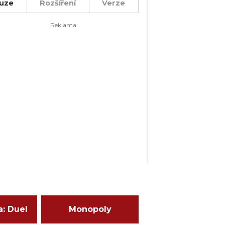
uze
Rozšíření
Verze
a: Duel
Monopoly