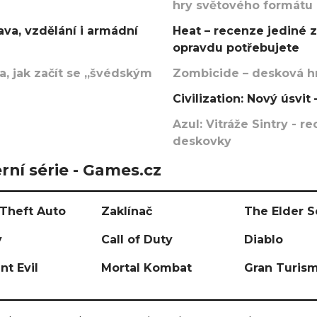
hry světového formátu
va, vzdělání i armádní
Heat – recenze jediné 
opravdu potřebujete
, jak začít se „švédským
Zombicide – desková hr
Civilization: Nový úsvi
Azul: Vitráže Sintry - 
deskovky
rní série - Games.cz
Theft Auto
Zaklínač
The Elder S
y
Call of Duty
Diablo
nt Evil
Mortal Kombat
Gran Turis