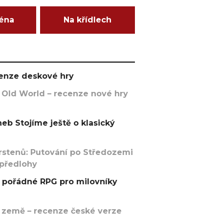
ména
Na křídlech
ecenze deskové hry
 Old World – recenze nové hry
eb Stojíme ještě o klasický
rstenů: Putování po Středozemi
 předlohy
pořádné RPG pro milovníky
 země – recenze české verze