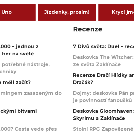
Uno
Jízdenky, prosím!
Krycí j
Recenze
000 – jednou z
7 Divů světa: Duel - r
 her na světě
Deskovka The Witcher:
 potřebné nástroje,
ze světa Zaklínače
echniky
Recenze Dračí Hlídky an
 měli začít?
Dračák?
argamingem zasazeným do
Dojmy: deskovka Pán p
je povinností fanoušků
ickými bitvami
Deskovka Gloomhaven: 
Skyrimu a Zaklínače
000? Cesta vede přes
Stolní RPG Zapovězené