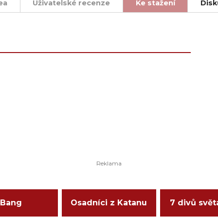
ea
Uživatelské recenze
Ke stažení
Disk
Bang
Osadníci z Katanu
7 divů svět