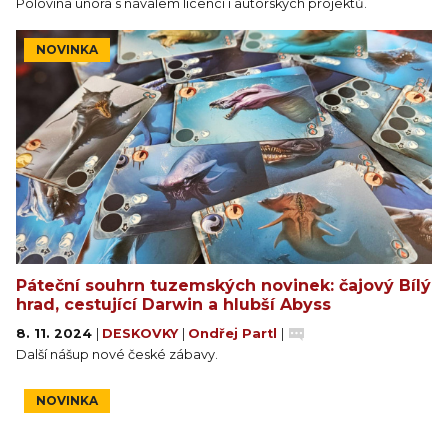
Polovina února s návalem licencí i autorských projektů.
NOVINKA
Páteční souhrn tuzemských novinek: čajový Bílý
hrad, cestující Darwin a hlubší Abyss
8. 11. 2024
|
DESKOVKY
|
Ondřej Partl
|
Další nášup nové české zábavy.
NOVINKA