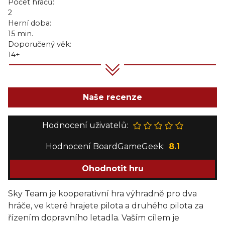
Počet hráčů:
2
Herní doba:
15 min.
Doporučený věk:
14+
Naše recenze
Hodnocení uživatelů:
Hodnocení BoardGameGeek:
8.1
Ohodnotit hru
Sky Team je kooperativní hra výhradně pro dva
hráče, ve které hrajete pilota a druhého pilota za
řízením dopravního letadla. Vaším cílem je