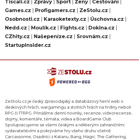
Tiscali.cz
|
Zprávy
|
Sport
|
Ženy
|
Cestování
|
Games.cz
|
Profigamers.cz
|
ZeStolu.cz
|
Osobnosti.cz
|
Karaoketexty.cz
|
Úschovna.cz
|
Nedd.cz
|
Moulík.cz
|
Fights.cz
|
Dokina.cz
|
CZhity.cz
|
Našepeníze.cz
|
Srovnám.cz
|
StartupInsider.cz
ZeStolu.cz je český zpravodajský a databázový herní web o
deskových hrách, wargamingu a stolních hrách na hrdiny neboli
RPG či TTRPG. Přinášíme denní novinky, recenze, videorecenze,
dojmy, komentáře, témata, videa a BoardGame Club.
Spolupracujeme se všemi českými a některými zahraničními
vydavatelstvími a pokrýváme hry všeho druhu včetně
Carcassonne, Osadníci z Katanu, Bang, Magic: The Gathering,