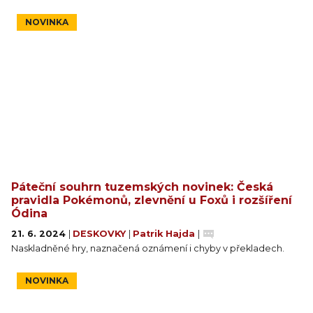
NOVINKA
Páteční souhrn tuzemských novinek: Česká
pravidla Pokémonů, zlevnění u Foxů i rozšíření
Ódina
21. 6. 2024
|
DESKOVKY
|
Patrik Hajda
|
Naskladněné hry, naznačená oznámení i chyby v překladech.
NOVINKA