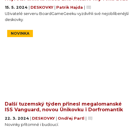
15. 5. 2024
|
DESKOVKY
|
Patrik Hajda
|
Uživatelé serveru BoardGameGeeku vyzdvihli své nejoblíbenější
deskovky.
NOVINKA
Další tuzemský týden přinesl megalomanské
ISS Vanguard, novou Únikovku i Dorfromantik
22. 3. 2024
|
DESKOVKY
|
Ondřej Partl
|
Novinky přítomné i budoucí.