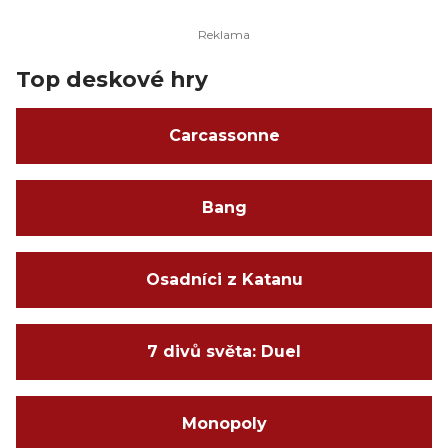
Top deskové hry
Carcassonne
Bang
Osadníci z Katanu
7 divů světa: Duel
Monopoly