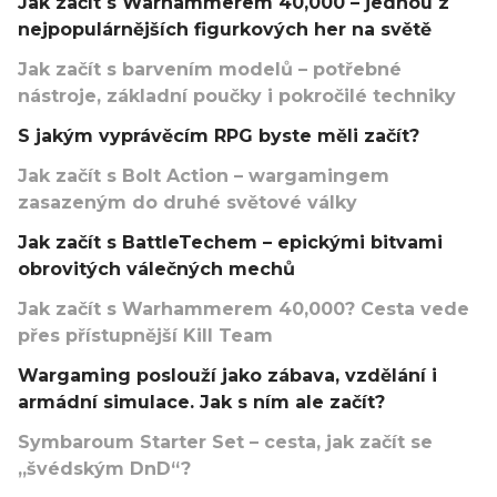
Jak začít s Warhammerem 40,000 – jednou z
nejpopulárnějších figurkových her na světě
Jak začít s barvením modelů – potřebné
nástroje, základní poučky i pokročilé techniky
S jakým vyprávěcím RPG byste měli začít?
Jak začít s Bolt Action – wargamingem
zasazeným do druhé světové války
Jak začít s BattleTechem – epickými bitvami
obrovitých válečných mechů
Jak začít s Warhammerem 40,000? Cesta vede
přes přístupnější Kill Team
Wargaming poslouží jako zábava, vzdělání i
armádní simulace. Jak s ním ale začít?
Symbaroum Starter Set – cesta, jak začít se
„švédským DnD“?