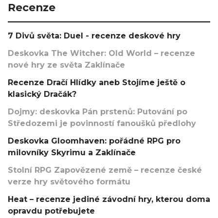
Recenze
7 Divů světa: Duel - recenze deskové hry
Deskovka The Witcher: Old World – recenze
nové hry ze světa Zaklínače
Recenze Dračí Hlídky aneb Stojíme ještě o
klasický Dračák?
Dojmy: deskovka Pán prstenů: Putování po
Středozemi je povinností fanoušků předlohy
Deskovka Gloomhaven: pořádné RPG pro
milovníky Skyrimu a Zaklínače
Stolní RPG Zapovězené země – recenze české
verze hry světového formátu
Heat – recenze jediné závodní hry, kterou doma
opravdu potřebujete