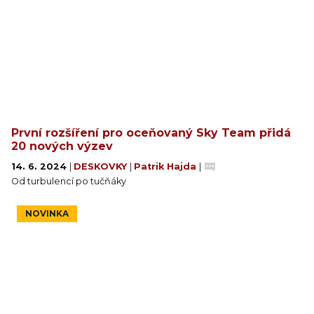
První rozšíření pro oceňovaný Sky Team přidá
20 nových výzev
14. 6. 2024
|
DESKOVKY
|
Patrik Hajda
|
Od turbulencí po tučňáky
NOVINKA