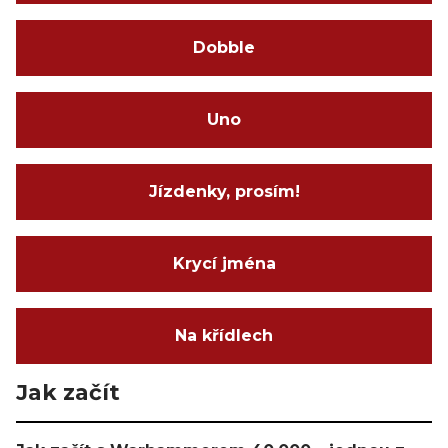
Dobble
Uno
Jízdenky, prosím!
Krycí jména
Na křídlech
Jak začít