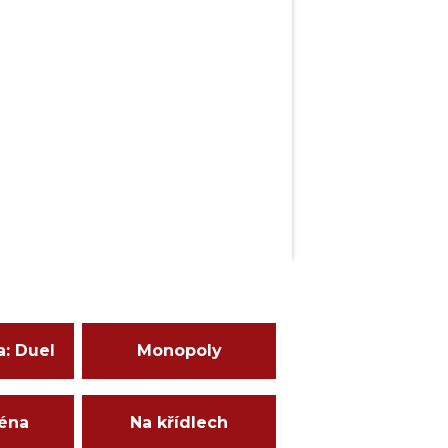
a: Duel
Monopoly
ména
Na křídlech