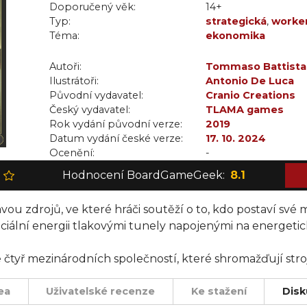
Doporučený věk:
14+
Typ:
strategická
,
worke
Téma:
ekonomika
Autoři:
Tommaso Battista
Ilustrátoři:
Antonio De Luca
Původní vydavatel:
Cranio Creations
Český vydavatel:
TLAMA games
Rok vydání původní verze:
2019
Datum vydání české verze:
17. 10. 2024
Ocenění:
-
Hodnocení BoardGameGeek:
8.1
ávou zdrojů, ve které hráči soutěží o to, kdo postaví své m
iální energii tlakovými tunely napojenými na energetic
čtyř mezinárodních společností, které shromažďují stroje
epší místa pro shromažďování a využívání vody sporné al
ea
Uživatelské recenze
Ke stažení
Disk