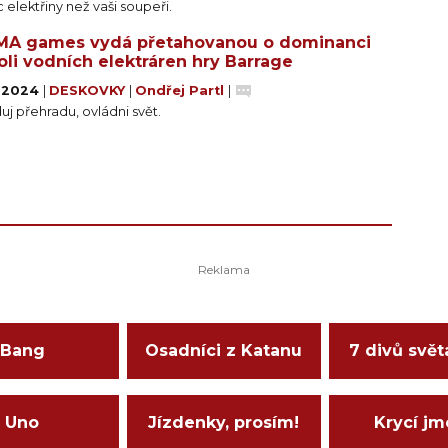
 elektřiny než vaši soupeři.
MA games vydá přetahovanou o dominanci
oli vodních elektráren hry Barrage
. 2024
|
DESKOVKY
|
Ondřej Partl
|
j přehradu, ovládni svět.
Bang
Osadníci z Katanu
7 divů svět
Uno
Jízdenky, prosím!
Krycí j