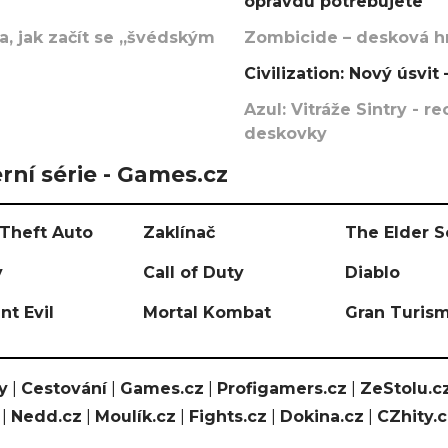
opravdu potřebujete
, jak začít se „švédským
Zombicide – desková hr
Civilization: Nový úsvi
Azul: Vitráže Sintry - 
deskovky
rní série - Games.cz
Theft Auto
Zaklínač
The Elder S
y
Call of Duty
Diablo
nt Evil
Mortal Kombat
Gran Turis
y
|
Cestování
|
Games.cz
|
Profigamers.cz
|
ZeStolu.c
|
Nedd.cz
|
Moulík.cz
|
Fights.cz
|
Dokina.cz
|
CZhity.