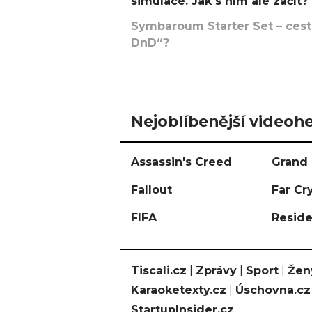
simulace. Jak s ním ale začít?
Symbaroum Starter Set – cesta
DnD“?
Nejoblíbenější videohe
Assassin's Creed
Grand 
Fallout
Far Cr
FIFA
Reside
Tiscali.cz
|
Zprávy
|
Sport
|
Žen
Karaoketexty.cz
|
Úschovna.cz
StartupInsider.cz