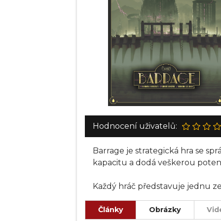
Hodnocení uživatelů:
Barrage je strategická hra se spr
kapacitu a dodá veškerou potenc
Každý hráč představuje jednu ze 
inženýry, aby si nárokovaly nejl
Články
Obrázky
Vid