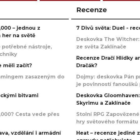
Recenze
000 – jednou z
7 Divů světa: Duel - r
 her na světě
Deskovka The Witcher:
 potřebné nástroje,
ze světa Zaklínače
echniky
Recenze Dračí Hlídky an
 měli začít?
Dračák?
argamingem zasazeným do
Dojmy: deskovka Pán p
je povinností fanoušků
ickými bitvami
Deskovka Gloomhaven: 
Skyrimu a Zaklínače
000? Cesta vede přes
Stolní RPG Zapovězené
hry světového formátu
va, vzdělání i armádní
Heat – recenze jediné 