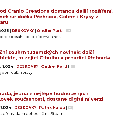
 od Cranio Creations dostanou další rozšíření.
nek se dočká Přehrada, Golem i Krysy z
aru
 2025
|
DESKOVKY
|
Ondřej Partl
|
 porce obsahu do oblíbených her.
ční souhrn tuzemských novinek: další
icide, mizející Cthulhu a proudící Přehrada
0. 2024
|
DESKOVKY
|
Ondřej Partl
|
týden, další zprávy.
rada, jedna z nejlépe hodnocených
ovek současnosti, dostane digitální verzi
. 2024
|
DESKOVKY
|
Patrik Hajda
|
 s přehradami pohodlně na Steamu.