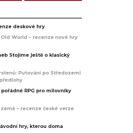
ecenze deskové hry
 Old World – recenze nové hry
eb Stojíme ještě o klasický
rstenů: Putování po Středozemi
 předlohy
pořádné RPG pro milovníky
 země – recenze české verze
závodní hry, kterou doma