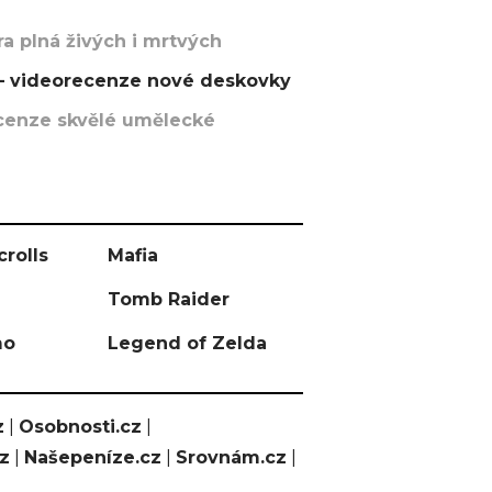
a plná živých i mrtvých
t – videorecenze nové deskovky
recenze skvělé umělecké
crolls
Mafia
Tomb Raider
mo
Legend of Zelda
z
|
Osobnosti.cz
|
cz
|
Našepeníze.cz
|
Srovnám.cz
|