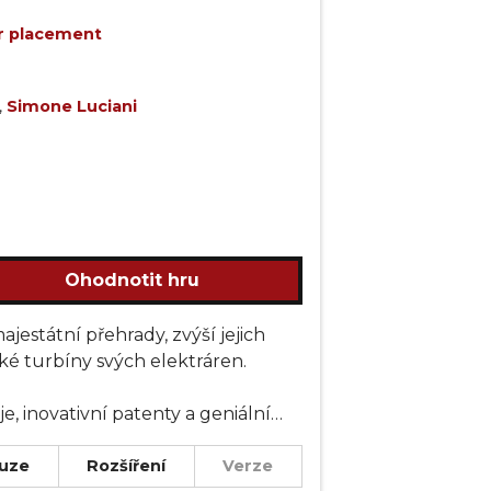
r placement
,
Simone Luciani
Ohodnotit hru
ajestátní přehrady, zvýší jejich
ké turbíny svých elektráren.
, inovativní patenty a geniální
pské oblasti protékané řekami.
uze
Rozšíření
Verze