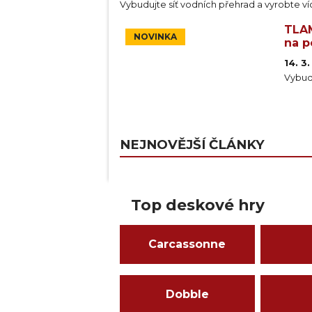
Vybudujte síť vodních přehrad a vyrobte víc
TLA
NOVINKA
na p
14. 3
Vybudu
NEJNOVĚJŠÍ ČLÁNKY
Top deskové hry
Carcassonne
Dobble