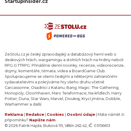
StartupInsider.cz
ZeStolu.cz je český zpravodajský a databázový herní web o
deskových hrách, wargamingu a stolních hrách na hrdiny neboli
RPG či TTRPG. Přinášíme denní novinky, recenze, videorecenze,
dojmy, komentáře, témata, videa a BoardGame Club.
Spolupracujeme se všemi českými a některými zahraničními
vydavatelstvími a pokrýváme hry všeho druhu včetně
Carcassonne, Osadníci z Katanu, Bang, Magic: The Gathering,
Monopoly, Gloomhaven, Mars: Teraformace, Na křídlech, Harry
Potter, Duna, Star Wars, Marvel, Divukraj, Krycí jména, Dobble,
Warhammer a další.
Reklama
|
Redakce
|
Cookies
|
Osobní údaje
| Máte námět či
připomínku?
Napište nám
© 2026 Patrik Hajda, Buková 115, Věšín 262 42, IČ: 03156613