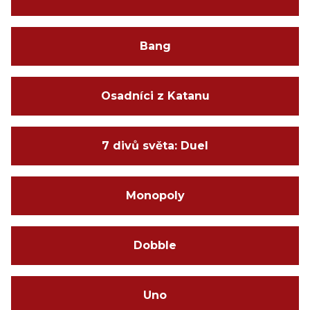
Bang
Osadníci z Katanu
7 divů světa: Duel
Monopoly
Dobble
Uno