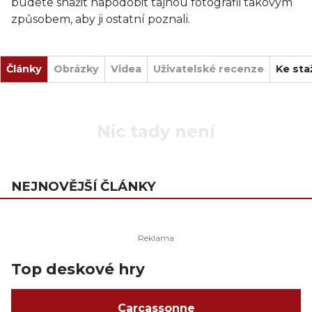
budete snažit napodobit tajnou fotografii takovým
způsobem, aby ji ostatní poznali.
Články
Obrázky
Videa
Uživatelské recenze
Ke sta
Nic tady není
NEJNOVĚJŠÍ ČLÁNKY
Top deskové hry
Carcassonne