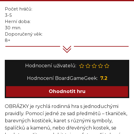
Počet hráčů:
3-5
Herní doba:
30 min.
Doporučený věk:
8+
Hodnocení uživatelů:
Hodnocení BoardGameGeek:
7.2
Ohodnotit hru
OBRÁZKY je rychlá rodinná hra s jednoduchými
pravidly. Pomocí jedné ze sad předmětů – tkaniček,
barevných kostiček, karet s různými symboly,
špalíčků a kamenů, nebo dřevěných kostek, se