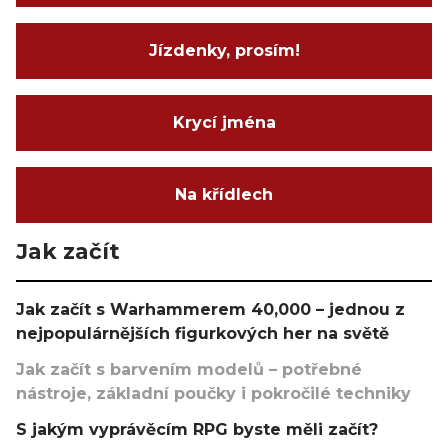
Jízdenky, prosím!
Krycí jména
Na křídlech
Jak začít
Jak začít s Warhammerem 40,000 – jednou z
nejpopulárnějších figurkových her na světě
Jak začít s barvením modelů – potřebné
nástroje, základní poučky i pokročilé techniky
S jakým vyprávěcím RPG byste měli začít?