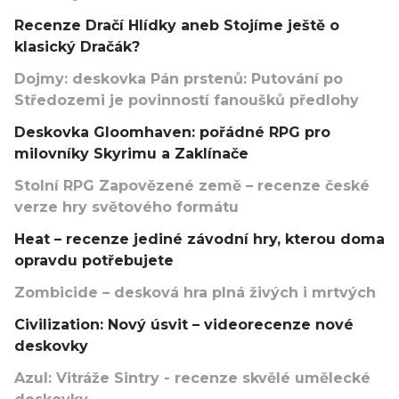
Recenze Dračí Hlídky aneb Stojíme ještě o
klasický Dračák?
Dojmy: deskovka Pán prstenů: Putování po
Středozemi je povinností fanoušků předlohy
Deskovka Gloomhaven: pořádné RPG pro
milovníky Skyrimu a Zaklínače
Stolní RPG Zapovězené země – recenze české
verze hry světového formátu
Heat – recenze jediné závodní hry, kterou doma
opravdu potřebujete
Zombicide – desková hra plná živých i mrtvých
Civilization: Nový úsvit – videorecenze nové
deskovky
Azul: Vitráže Sintry - recenze skvělé umělecké