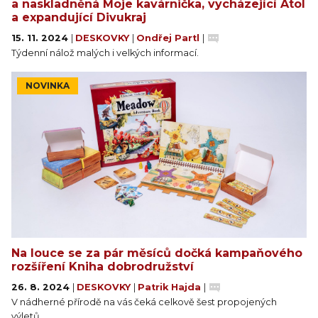
a naskladněná Moje kavárnička, vycházející Atol
20 žetonů stezky
a expandující Divukraj
12 bonusových žetonů
15. 11. 2024
|
DESKOVKY
|
Ondřej Partl
|
28 žetonů cesty
Týdenní nálož malých i velkých informací.
1 destička pro hru jednoho hráče
1 žeton prvního hráče
NOVINKA
5 obálek s dodatečnými kartami
1 ukazatel kola
4 barevné značky
4 skládací stojánky na karty
1 rejstřík karet
1 návod na složení stojánků na karty
1 česká a slovenská pravidla
Na louce se za pár měsíců dočká kampaňového
rozšíření Kniha dobrodružství
26. 8. 2024
|
DESKOVKY
|
Patrik Hajda
|
V nádherné přírodě na vás čeká celkově šest propojených
výletů.