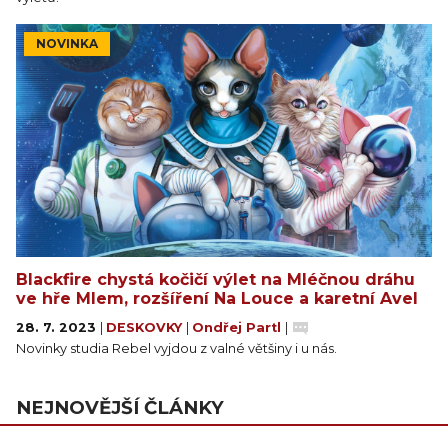
NOVINKA
Blackfire chystá kočičí výlet na Mléčnou dráhu
ve hře Mlem, rozšíření Na Louce a karetní Avel
28. 7. 2023
|
DESKOVKY
|
Ondřej Partl
|
Novinky studia Rebel vyjdou z valné většiny i u nás.
NEJNOVĚJŠÍ ČLÁNKY