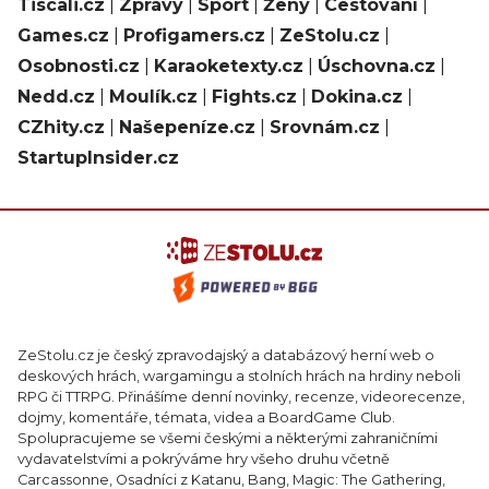
Tiscali.cz
|
Zprávy
|
Sport
|
Ženy
|
Cestování
|
Games.cz
|
Profigamers.cz
|
ZeStolu.cz
|
Osobnosti.cz
|
Karaoketexty.cz
|
Úschovna.cz
|
Nedd.cz
|
Moulík.cz
|
Fights.cz
|
Dokina.cz
|
CZhity.cz
|
Našepeníze.cz
|
Srovnám.cz
|
StartupInsider.cz
ZeStolu.cz je český zpravodajský a databázový herní web o
deskových hrách, wargamingu a stolních hrách na hrdiny neboli
RPG či TTRPG. Přinášíme denní novinky, recenze, videorecenze,
dojmy, komentáře, témata, videa a BoardGame Club.
Spolupracujeme se všemi českými a některými zahraničními
vydavatelstvími a pokrýváme hry všeho druhu včetně
Carcassonne, Osadníci z Katanu, Bang, Magic: The Gathering,