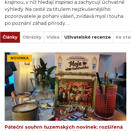
krajinou, v níž hledají inspiraci a zachycují úchvatné
výhledy. Na cestě za titulem nejzkušenějšího
pozorovatele je pohání vášeň, zvídavá mysl i touha
po poznání záhad přírody.
Články
Nejzkušenějším pozorovatelem se stane hráč, který
Obrázky
Videa
Uživatelské recenze
Ke sta
získá nejvíc bodů za pozorování různých druhů
zvířat, rostlin a krajiny a také za suvenýry, jež si z
výletu přinese. Soutěž pak pokračuje u táboráku,
NOVINKA
kde se hráči předhánějí v tom, kdo dosáhne cíle
svého dobrodružství jako první.
Hra obsahuje i mód pro jednoho hráče.
OBSAH BALENÍ:
1 hlavní deska
2 oboustranné desky s táborákem a 2 vyplňovací
žetony
184 karet
Páteční souhrn tuzemských novinek: rozšířená
12 žetonů cíle