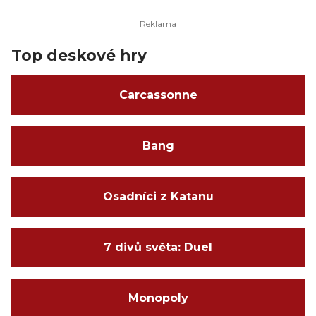
Top deskové hry
Carcassonne
Bang
Osadníci z Katanu
7 divů světa: Duel
Monopoly