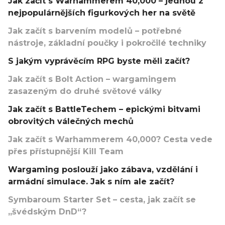
Jak začít s Warhammerem 40,000 – jednou z
nejpopulárnějších figurkových her na světě
Jak začít s barvením modelů – potřebné
nástroje, základní poučky i pokročilé techniky
S jakým vyprávěcím RPG byste měli začít?
Jak začít s Bolt Action – wargamingem
zasazeným do druhé světové války
Jak začít s BattleTechem – epickými bitvami
obrovitých válečných mechů
Jak začít s Warhammerem 40,000? Cesta vede
přes přístupnější Kill Team
Wargaming poslouží jako zábava, vzdělání i
armádní simulace. Jak s ním ale začít?
Symbaroum Starter Set – cesta, jak začít se
„švédským DnD“?