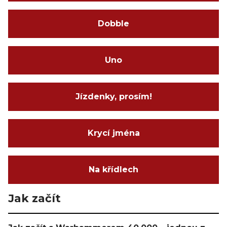
Dobble
Uno
Jízdenky, prosím!
Krycí jména
Na křídlech
Jak začít