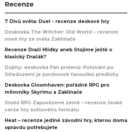
Recenze
7 Divů světa: Duel - recenze deskové hry
Deskovka The Witcher: Old World – recenze
nové hry ze světa Zaklínače
Recenze Dračí Hlídky aneb Stojíme ještě o
klasický Dračák?
Dojmy: deskovka Pán prstenů: Putování po
Středozemi je povinností fanoušků předlohy
Deskovka Gloomhaven: pořádné RPG pro
milovníky Skyrimu a Zaklínače
Stolní RPG Zapovězené země – recenze české
verze hry světového formátu
Heat – recenze jediné závodní hry, kterou doma
opravdu potřebujete