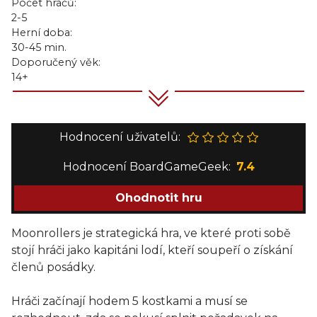
Počet hráčů:
2-5
Herní doba:
30-45 min.
Doporučený věk:
14+
Hodnocení uživatelů:
Hodnocení BoardGameGeek:
7.4
Ohodnotit hru
Moonrollers je strategická hra, ve které proti sobě
stojí hráči jako kapitáni lodí, kteří soupeří o získání
členů posádky.
Hráči začínají hodem 5 kostkami a musí se