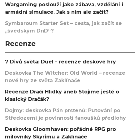
Wargaming poslouží jako zábava, vzdělání i
armádní simulace. Jak s ním ale začít?
Symbaroum Starter Set – cesta, jak začít se
„švédským DnD“?
Recenze
7 Divů světa: Duel - recenze deskové hry
Deskovka The Witcher: Old World – recenze
nové hry ze světa Zaklínače
Recenze Dračí Hlídky aneb Stojíme ještě o
klasický Dračák?
Dojmy: deskovka Pán prstenů: Putování po
Středozemi je povinností fanoušků předlohy
Deskovka Gloomhaven: pořádné RPG pro
milovníky Skyrimu a Zaklínače