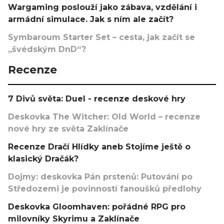
Wargaming poslouží jako zábava, vzdělání i
armádní simulace. Jak s ním ale začít?
Symbaroum Starter Set – cesta, jak začít se
„švédským DnD“?
Recenze
7 Divů světa: Duel - recenze deskové hry
Deskovka The Witcher: Old World – recenze
nové hry ze světa Zaklínače
Recenze Dračí Hlídky aneb Stojíme ještě o
klasický Dračák?
Dojmy: deskovka Pán prstenů: Putování po
Středozemi je povinností fanoušků předlohy
Deskovka Gloomhaven: pořádné RPG pro
milovníky Skyrimu a Zaklínače