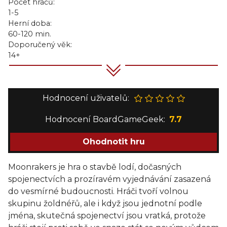
Počet hráčů:
1-5
Herní doba:
60-120 min.
Doporučený věk:
14+
Hodnocení uživatelů:
Hodnocení BoardGameGeek:
7.7
Ohodnotit hru
Moonrakers je hra o stavbě lodí, dočasných
spojenectvích a prozíravém vyjednávání zasazená
do vesmírné budoucnosti. Hráči tvoří volnou
skupinu žoldnéřů, ale i když jsou jednotní podle
jména, skutečná spojenectví jsou vratká, protože