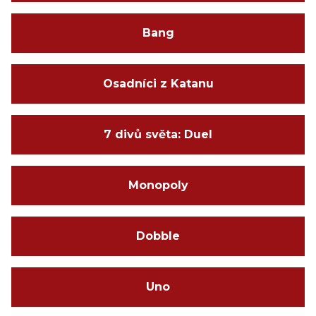
Bang
Osadníci z Katanu
7 divů světa: Duel
Monopoly
Dobble
Uno