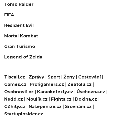
Tomb Raider
FIFA
Resident Evil
Mortal Kombat
Gran Turismo
Legend of Zelda
Tiscali.cz
|
Zprávy
|
Sport
|
Ženy
|
Cestování
|
Games.cz
|
Profigamers.cz
|
ZeStolu.cz
|
Osobnosti.cz
|
Karaoketexty.cz
|
Úschovna.cz
|
Nedd.cz
|
Moulík.cz
|
Fights.cz
|
Dokina.cz
|
CZhity.cz
|
Našepeníze.cz
|
Srovnám.cz
|
StartupInsider.cz