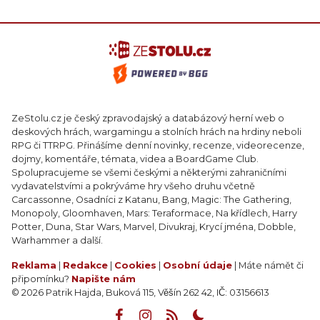
ZeStolu.cz je český zpravodajský a databázový herní web o
deskových hrách, wargamingu a stolních hrách na hrdiny neboli
RPG či TTRPG. Přinášíme denní novinky, recenze, videorecenze,
dojmy, komentáře, témata, videa a BoardGame Club.
Spolupracujeme se všemi českými a některými zahraničními
vydavatelstvími a pokrýváme hry všeho druhu včetně
Carcassonne, Osadníci z Katanu, Bang, Magic: The Gathering,
Monopoly, Gloomhaven, Mars: Teraformace, Na křídlech, Harry
Potter, Duna, Star Wars, Marvel, Divukraj, Krycí jména, Dobble,
Warhammer a další.
Reklama
|
Redakce
|
Cookies
|
Osobní údaje
| Máte námět či
připomínku?
Napište nám
© 2026 Patrik Hajda, Buková 115, Věšín 262 42, IČ: 03156613