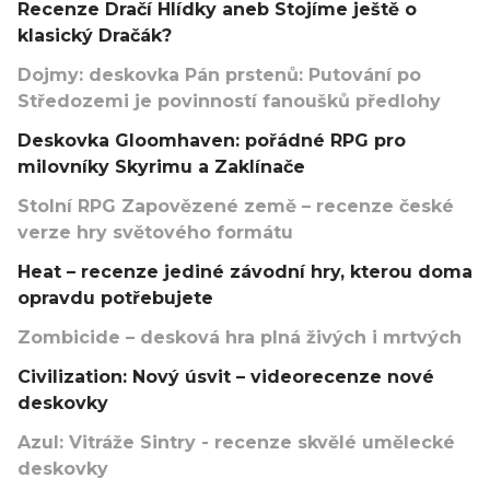
Recenze Dračí Hlídky aneb Stojíme ještě o
klasický Dračák?
Dojmy: deskovka Pán prstenů: Putování po
Středozemi je povinností fanoušků předlohy
Deskovka Gloomhaven: pořádné RPG pro
milovníky Skyrimu a Zaklínače
Stolní RPG Zapovězené země – recenze české
verze hry světového formátu
Heat – recenze jediné závodní hry, kterou doma
opravdu potřebujete
Zombicide – desková hra plná živých i mrtvých
Civilization: Nový úsvit – videorecenze nové
deskovky
Azul: Vitráže Sintry - recenze skvělé umělecké
deskovky