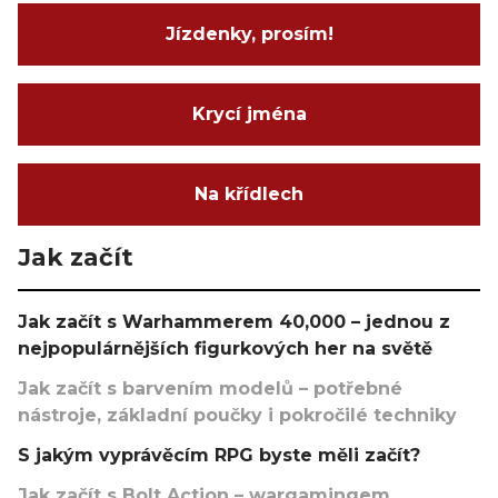
Jízdenky, prosím!
Krycí jména
Na křídlech
Jak začít
Jak začít s Warhammerem 40,000 – jednou z
nejpopulárnějších figurkových her na světě
Jak začít s barvením modelů – potřebné
nástroje, základní poučky i pokročilé techniky
S jakým vyprávěcím RPG byste měli začít?
Jak začít s Bolt Action – wargamingem