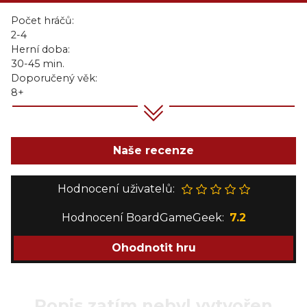
Počet hráčů:
2-4
Herní doba:
30-45 min.
Doporučený věk:
8+
Naše recenze
Hodnocení uživatelů:
Hodnocení BoardGameGeek:
7.2
Ohodnotit hru
Popis zatím nebyl vytvořen