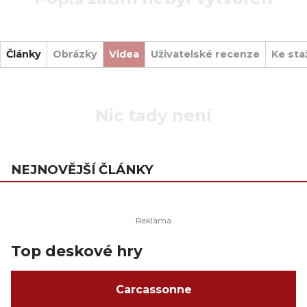
Články
Obrázky
Videa
Uživatelské recenze
Ke sta
Nic tady není
NEJNOVĚJŠÍ ČLÁNKY
Top deskové hry
Carcassonne