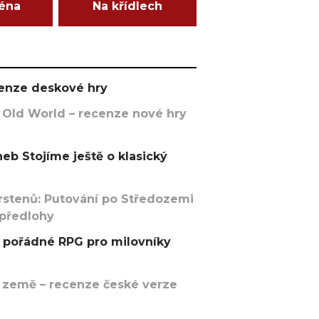
ména
Na křídlech
ecenze deskové hry
 Old World – recenze nové hry
eb Stojíme ještě o klasický
rstenů: Putování po Středozemi
 předlohy
pořádné RPG pro milovníky
 země – recenze české verze