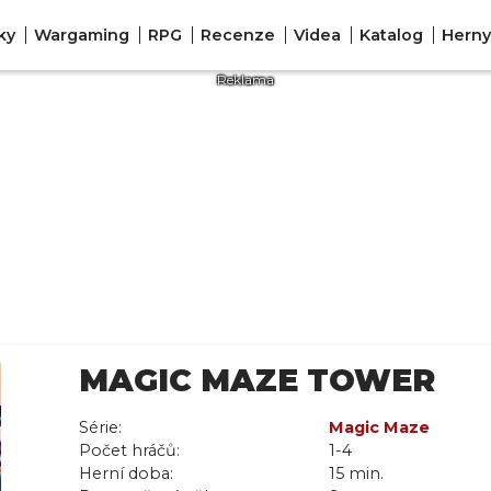
ky
Wargaming
RPG
Recenze
Videa
Katalog
Herny
MAGIC MAZE TOWER
Série:
Magic Maze
Počet hráčů:
1-4
Herní doba:
15 min.