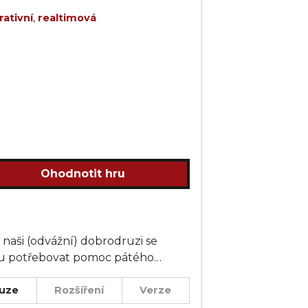
ativní
,
realtimová
Ohodnotit hru
naši (odvážní) dobrodruzi se
dou potřebovat pomoc pátého
uze
Rozšíření
Verze