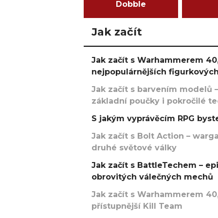
Dobble
Jak začít
Jak začít s Warhammerem 40,
nejpopulárnějších figurkových
Jak začít s barvením modelů –
základní poučky i pokročilé t
S jakým vyprávěcím RPG byste
Jak začít s Bolt Action – w
druhé světové války
Jak začít s BattleTechem – ep
obrovitých válečných mechů
Jak začít s Warhammerem 40,
přístupnější Kill Team