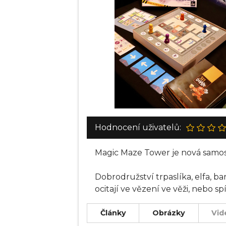
Hodnocení uživatelů:
Magic Maze Tower je nová samos
Dobrodružství trpaslíka, elfa, 
ocitají ve vězení ve věži, neb
hrdiny, který jim pomůže...
Články
Obrázky
Vid
Cílem hry je projít co nejvíce úr