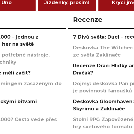
Uno
Jízdenky, prosím!
Krycí j
Recenze
000 – jednou z
7 Divů světa: Duel - r
 her na světě
Deskovka The Witcher:
 potřebné nástroje,
ze světa Zaklínače
echniky
Recenze Dračí Hlídky an
 měli začít?
Dračák?
argamingem zasazeným do
Dojmy: deskovka Pán p
je povinností fanoušků
ickými bitvami
Deskovka Gloomhaven: 
Skyrimu a Zaklínače
000? Cesta vede přes
Stolní RPG Zapovězené
hry světového formátu