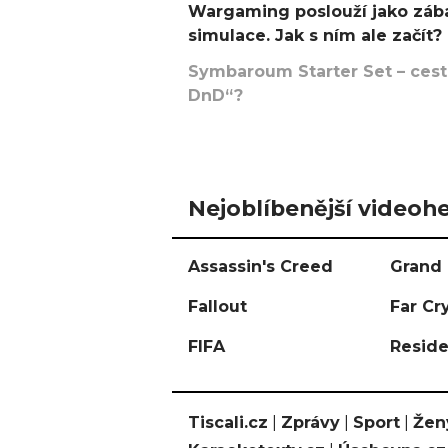
Wargaming poslouží jako zába
simulace. Jak s ním ale začít?
Symbaroum Starter Set – cesta
DnD“?
Nejoblíbenější videohe
Assassin's Creed
Grand 
Fallout
Far Cr
FIFA
Reside
Tiscali.cz
|
Zprávy
|
Sport
|
Žen