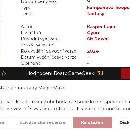
Doporučený věk:
9+
Typ:
kampaňová
,
kooper
Téma:
fantasy
Autoři:
Kasper Lapp
Ilustrátoři:
Gyom
Původní vydavatel:
Sit Down!
Český vydavatel:
-
Rok vydání původní verze:
2024
Datum vydání české verze:
-
Ocenění:
-
Hodnocení BoardGameGeek:
7.1
tatná hra z řady Magic Maze.
barbara a kouzelníka v obchoďáku skončilo neúspěchem a 
o spíše ve vězení s vysokou ostrahou. Pravděpodobně bu
ea
Uživatelské recenze
Ke stažení
Disk
ovní a vězení tak opustit.