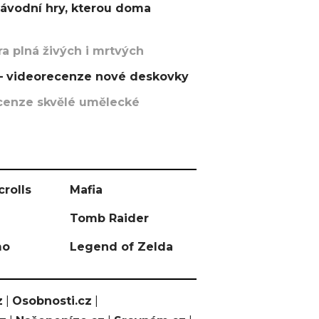
závodní hry, kterou doma
a plná živých i mrtvých
t – videorecenze nové deskovky
recenze skvělé umělecké
crolls
Mafia
Tomb Raider
mo
Legend of Zelda
z
|
Osobnosti.cz
|