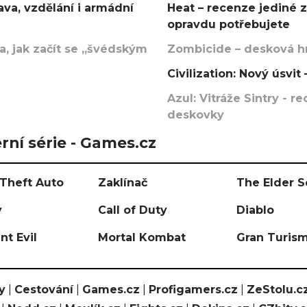
va, vzdělání i armádní
Heat – recenze jediné 
opravdu potřebujete
, jak začít se „švédským
Zombicide – desková hr
Civilization: Nový úsvi
Azul: Vitráže Sintry - 
deskovky
rní série - Games.cz
Theft Auto
Zaklínač
The Elder S
y
Call of Duty
Diablo
nt Evil
Mortal Kombat
Gran Turis
y
|
Cestování
|
Games.cz
|
Profigamers.cz
|
ZeStolu.c