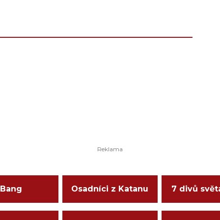
Bang
Osadníci z Katanu
7 divů svět