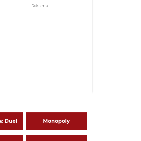
a: Duel
Monopoly