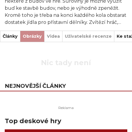
některé z budov ve hře. Suroviny je možné využít
buď ke stavbě budov, nebo je výhodně zpeněžit.
Kromě toho je třeba na konci každého kola obstarat
dostatek jídla pro přístavní dělníky. Zvítězí hráč,
který nashromáždí největší bohatství. Le Havre je
Články
bez nadsázky plnohodnotným následovníkem hry
Obrázky
Videa
Uživatelské recenze
Ke sta
Agricola. Má výrazně jednodušší pravidla, ale nabízí
ještě více hráčských možností.
Nic tady není
NEJNOVĚJŠÍ ČLÁNKY
Top deskové hry