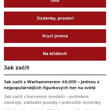
Uno
Jízdenky, prosím!
Krycí jména
Na křídlech
Jak začít
Jak začít s Warhammerem 40,000 – jednou z
nejpopulárnějších figurkových her na světě
Jak začít s barvením modelů – potřebné
nástroje, základní poučky i pokročilé techniky