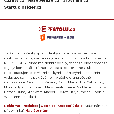
CZhity.cz
|
Našepeníze.cz
|
Srovnám.cz
|
StartupInsider.cz
ZeStolu.cz je český zpravodajský a databázový herní web o
deskových hrách, wargamingu a stolních hrách na hrdiny neboli
RPG či TTRPG. Přinášíme denní novinky, recenze, videorecenze,
dojmy, komentáře, témata, videa a BoardGame Club.
Spolupracujeme se všemi českými a některými zahraničními
vydavatelstvími a pokrýváme hry všeho druhu včetně
Carcassonne, Osadníci z Katanu, Bang, Magic: The Gathering,
Monopoly, Gloomhaven, Mars: Teraformace, Na křídlech, Harry
Potter, Duna, Star Wars, Marvel, Divukraj, Krycí jména, Dobble,
Warhammer a další.
Reklama
|
Redakce
|
Cookies
|
Osobní údaje
| Máte námět či
připomínku?
Napište nám