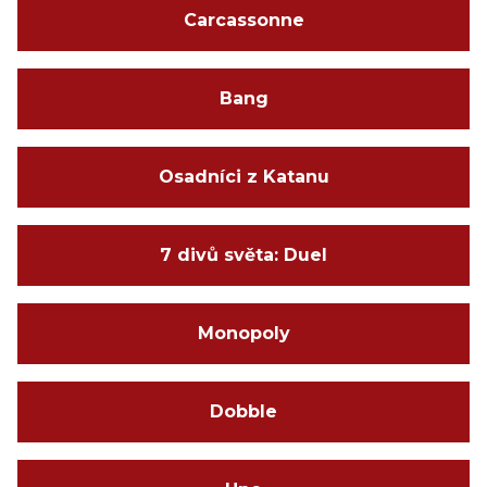
Carcassonne
Bang
Osadníci z Katanu
7 divů světa: Duel
Monopoly
Dobble