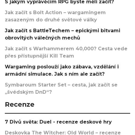
S jakým vyprávěcím RPG byste měli začít?
Jak začít s Bolt Action – wargamingem
zasazeným do druhé světové války
Jak začít s BattleTechem – epickými bitvami
obrovitých válečných mechů
Jak začít s Warhammerem 40,000? Cesta vede
přes přístupnější Kill Team
Wargaming poslouží jako zábava, vzdělání i
armádní simulace. Jak s ním ale začít?
Symbaroum Starter Set – cesta, jak začít se
„švédským DnD“?
Recenze
7 Divů světa: Duel - recenze deskové hry
Deskovka The Witcher: Old World – recenze