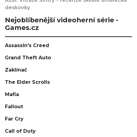
Azul: Vitráže Sintry - recenze skvělé umělecké
deskovky
Nejoblíbenější videoherní série -
Games.cz
Assassin's Creed
Grand Theft Auto
Zaklínač
The Elder Scrolls
Mafia
Fallout
Far Cry
Call of Duty