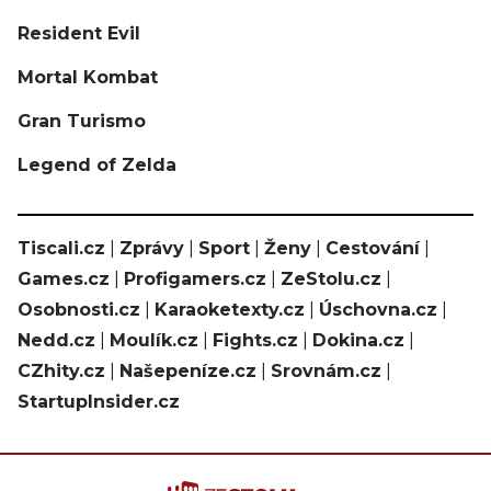
Resident Evil
Mortal Kombat
Gran Turismo
Legend of Zelda
Tiscali.cz
|
Zprávy
|
Sport
|
Ženy
|
Cestování
|
Games.cz
|
Profigamers.cz
|
ZeStolu.cz
|
Osobnosti.cz
|
Karaoketexty.cz
|
Úschovna.cz
|
Nedd.cz
|
Moulík.cz
|
Fights.cz
|
Dokina.cz
|
CZhity.cz
|
Našepeníze.cz
|
Srovnám.cz
|
StartupInsider.cz