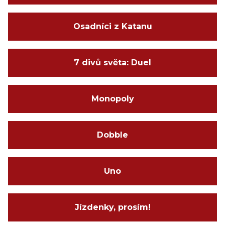
Osadníci z Katanu
7 divů světa: Duel
Monopoly
Dobble
Uno
Jízdenky, prosím!