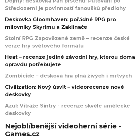
Dojmy: deskovka Pán prstenů: Putování po
Středozemi je povinností fanoušků předlohy
Deskovka Gloomhaven: pořádné RPG pro
milovníky Skyrimu a Zaklínače
Stolní RPG Zapovězené země – recenze české
verze hry světového formátu
Heat – recenze jediné závodní hry, kterou doma
opravdu potřebujete
Zombicide – desková hra plná živých i mrtvých
Civilization: Nový úsvit – videorecenze nové
deskovky
Azul: Vitráže Sintry - recenze skvělé umělecké
deskovky
Nejoblíbenější videoherní série -
Games.cz