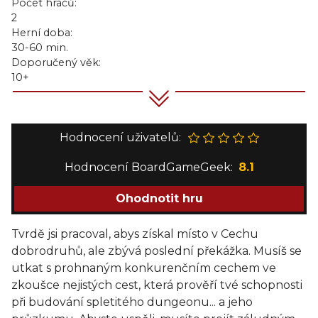
Počet hráčů:
2
Herní doba:
30-60 min.
Doporučený věk:
10+
Hodnocení uživatelů:
Hodnocení BoardGameGeek:
8.1
Ohodnotit hru
Tvrdě jsi pracoval, abys získal místo v Cechu
dobrodruhů, ale zbývá poslední překážka. Musíš se
utkat s prohnaným konkurenčním cechem ve
zkoušce nejistých cest, která prověří tvé schopnosti
při budování spletitého dungeonu... a jeho