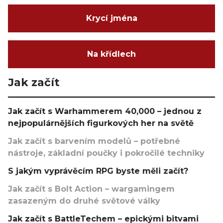
Krycí jména
Na křídlech
Jak začít
Jak začít s Warhammerem 40,000 – jednou z
nejpopulárnějších figurkových her na světě
Jak začít s barvením modelů – potřebné
nástroje, základní poučky i pokročilé techniky
S jakým vyprávěcím RPG byste měli začít?
Jak začít s Bolt Action – wargamingem
zasazeným do druhé světové války
Jak začít s BattleTechem – epickými bitvami