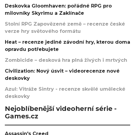
Deskovka Gloomhaven: pořádné RPG pro
milovníky Skyrimu a Zaklínače
Stolní RPG Zapovězené země – recenze české
verze hry světového formátu
Heat – recenze jediné závodní hry, kterou doma
opravdu potřebujete
Zombicide – desková hra plná živých i mrtvých
Civilization: Nový úsvit – videorecenze nové
deskovky
Azul: Vitráže Sintry - recenze skvělé umělecké
deskovky
Nejoblíbenější videoherní série -
Games.cz
Assassin's Creed