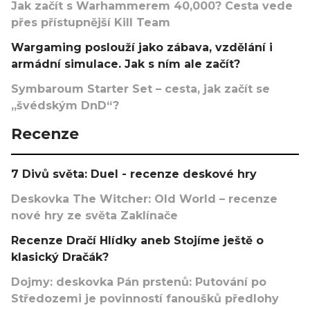
Jak začít s Warhammerem 40,000? Cesta vede
přes přístupnější Kill Team
Wargaming poslouží jako zábava, vzdělání i
armádní simulace. Jak s ním ale začít?
Symbaroum Starter Set – cesta, jak začít se
„švédským DnD“?
Recenze
7 Divů světa: Duel - recenze deskové hry
Deskovka The Witcher: Old World – recenze
nové hry ze světa Zaklínače
Recenze Dračí Hlídky aneb Stojíme ještě o
klasický Dračák?
Dojmy: deskovka Pán prstenů: Putování po
Středozemi je povinností fanoušků předlohy