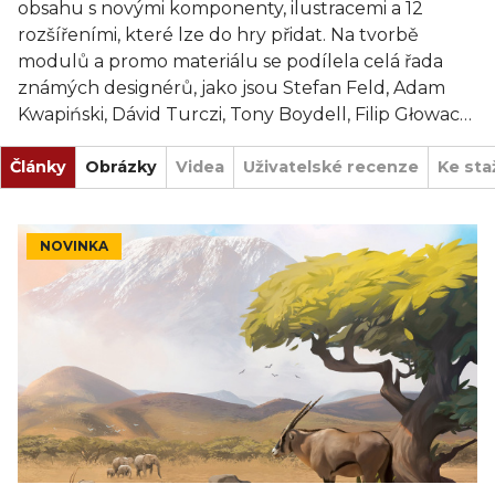
obsahu s novými komponenty, ilustracemi a 12
rozšířeními, které lze do hry přidat. Na tvorbě
modulů a promo materiálu se podílela celá řada
známých designérů, jako jsou Stefan Feld, Adam
Kwapiński, Dávid Turczi, Tony Boydell, Filip Głowacz,
Andrei Novac a Błażej Kubacki.
Články
Obrázky
Videa
Uživatelské recenze
Ke sta
NOVINKA