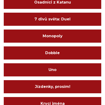
Osadníci z Katanu
7 divů světa: Duel
Monopoly
Dobble
Uno
Jízdenky, prosím!
Krycí jména