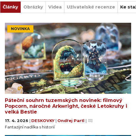
Články
Obrázky
Videa
Uživatelské recenze
Ke sta
NOVINKA
Páteční souhrn tuzemských novinek: filmový
Popcorn, náročné Arkwright, české Letokruhy i
velká Bestie
17. 4. 2026
|
DESKOVKY
|
Ondřej Partl
|
Fantazijní nadílka s historií