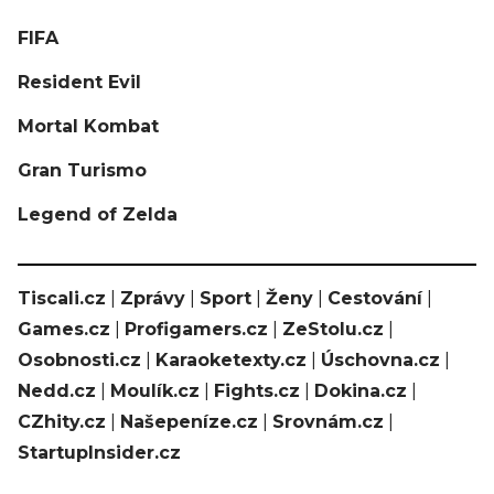
FIFA
Resident Evil
Mortal Kombat
Gran Turismo
Legend of Zelda
Tiscali.cz
|
Zprávy
|
Sport
|
Ženy
|
Cestování
|
Games.cz
|
Profigamers.cz
|
ZeStolu.cz
|
Osobnosti.cz
|
Karaoketexty.cz
|
Úschovna.cz
|
Nedd.cz
|
Moulík.cz
|
Fights.cz
|
Dokina.cz
|
CZhity.cz
|
Našepeníze.cz
|
Srovnám.cz
|
StartupInsider.cz