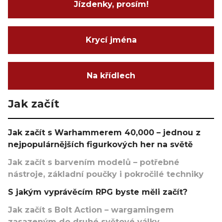
Jízdenky, prosím!
Krycí jména
Na křídlech
Jak začít
Jak začít s Warhammerem 40,000 – jednou z
nejpopulárnějších figurkových her na světě
Jak začít s barvením modelů – potřebné
nástroje, základní poučky i pokročilé techniky
S jakým vyprávěcím RPG byste měli začít?
Jak začít s Bolt Action – wargamingem
zasazeným do druhé světové války