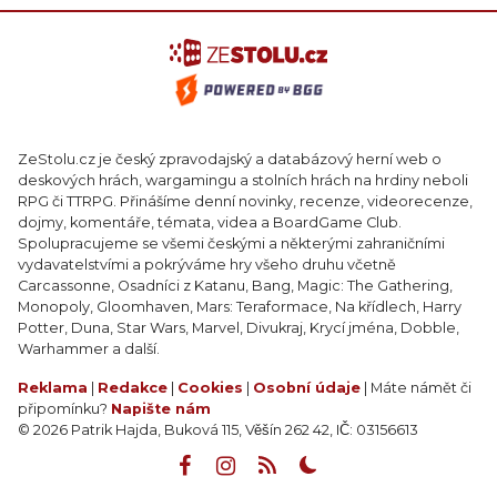
ZeStolu.cz je český zpravodajský a databázový herní web o
deskových hrách, wargamingu a stolních hrách na hrdiny neboli
RPG či TTRPG. Přinášíme denní novinky, recenze, videorecenze,
dojmy, komentáře, témata, videa a BoardGame Club.
Spolupracujeme se všemi českými a některými zahraničními
vydavatelstvími a pokrýváme hry všeho druhu včetně
Carcassonne, Osadníci z Katanu, Bang, Magic: The Gathering,
Monopoly, Gloomhaven, Mars: Teraformace, Na křídlech, Harry
Potter, Duna, Star Wars, Marvel, Divukraj, Krycí jména, Dobble,
Warhammer a další.
Reklama
|
Redakce
|
Cookies
|
Osobní údaje
| Máte námět či
připomínku?
Napište nám
© 2026 Patrik Hajda, Buková 115, Věšín 262 42, IČ: 03156613