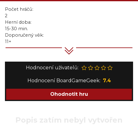
Počet hráčů:
2
Herní doba:
15-30 min.
Doporučený věk:
11+
Hodnocení uživatelů:
Hodnocení BoardGameGeek:
7.4
Ohodnotit hru
Popis zatím nebyl vytvořen