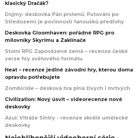
klasický Dračák?
Dojmy: deskovka Pán prstenů: Putování po
Středozemi je povinností fanoušků předlohy
Deskovka Gloomhaven: pořádné RPG pro
milovníky Skyrimu a Zaklínače
Stolní RPG Zapovězené země – recenze české
verze hry světového formátu
Heat – recenze jediné závodní hry, kterou doma
opravdu potřebujete
Zombicide – desková hra plná živých i mrtvých
Civilization: Nový úsvit – videorecenze nové
deskovky
Azul: Vitráže Sintry - recenze skvělé umělecké
deskovky
Nejoblíbenější videoherní série -