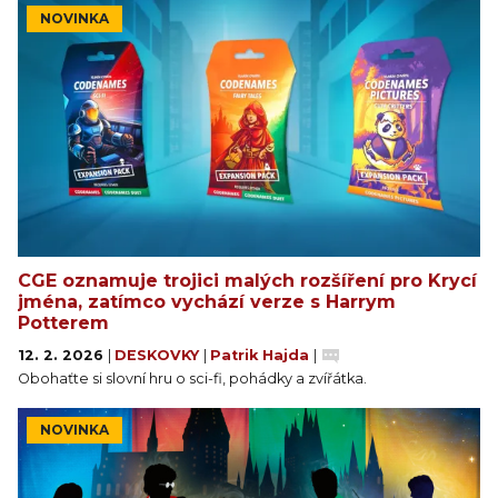
NOVINKA
CGE oznamuje trojici malých rozšíření pro Krycí
jména, zatímco vychází verze s Harrym
Potterem
12. 2. 2026
|
DESKOVKY
|
Patrik Hajda
|
Obohaťte si slovní hru o sci-fi, pohádky a zvířátka.
NOVINKA