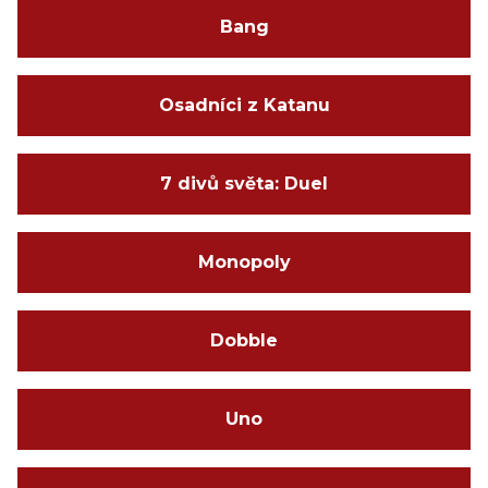
Bang
Osadníci z Katanu
7 divů světa: Duel
Monopoly
Dobble
Uno