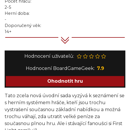
Počet hráčů:
2-5
Herní doba:
-
Doporučený věk:
14+
Hodnocení uživatelů:
Hodnocení BoardGameGeek:
7.9
Ohodnotit hru
Tato zcela nová úvodní sada vyzývá k seznámení se
s herním systémem hráče, kteří jsou trochu
vystrašení současnou základní nabídkou a možná
trochu váhají, zda utratit velké peníze za
současnou plnou hru. Ale i stávající fanoušci si First