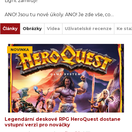
Light zamilují!
ANO! Jsou tu nové úkoly. ANO! Je zde vše, co
potřebujete k zahájení dobrodružství v
Články
HeroQuestu. A ANO! Je zde také vše, co
Obrázky
Videa
Uživatelské recenze
Ke sta
potřebujete k dalšímu hraní, protože First Light je
kompatibilní se všemi rozšířeními.
NOVINKA
Legendární deskové RPG HeroQuest dostane
vstupní verzi pro nováčky