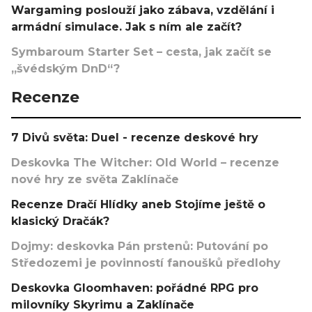
Wargaming poslouží jako zábava, vzdělání i
armádní simulace. Jak s ním ale začít?
Symbaroum Starter Set – cesta, jak začít se
„švédským DnD“?
Recenze
7 Divů světa: Duel - recenze deskové hry
Deskovka The Witcher: Old World – recenze
nové hry ze světa Zaklínače
Recenze Dračí Hlídky aneb Stojíme ještě o
klasický Dračák?
Dojmy: deskovka Pán prstenů: Putování po
Středozemi je povinností fanoušků předlohy
Deskovka Gloomhaven: pořádné RPG pro
milovníky Skyrimu a Zaklínače