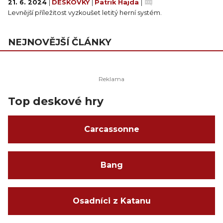
21. 6. 2024
|
DESKOVKY
|
Patrik Hajda
|
Levnější příležitost vyzkoušet letitý herní systém.
NEJNOVĚJŠÍ ČLÁNKY
Top deskové hry
Carcassonne
Bang
Osadníci z Katanu