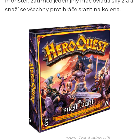
monster, zatímco jeden jiný hráč ovládá síly zla a
snaží se všechny protihráče srazit na kolena.
zdroj: The Avalon Hill