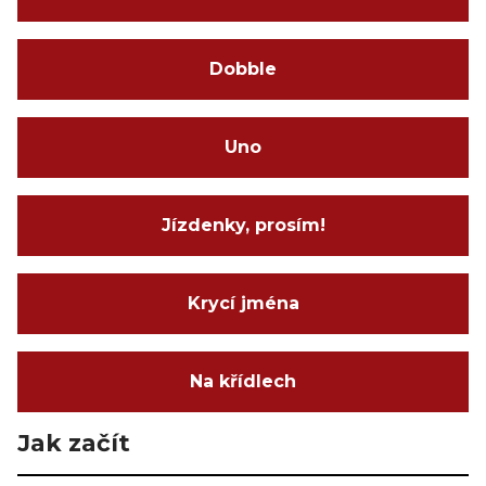
Dobble
Uno
Jízdenky, prosím!
Krycí jména
Na křídlech
Jak začít