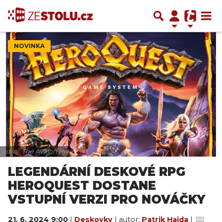
NOVINKA
zdroj: The Avalon Hill
LEGENDÁRNÍ DESKOVÉ RPG
HEROQUEST DOSTANE
VSTUPNÍ VERZI PRO NOVÁČKY
21. 6. 2024 9:00
|
Deskovky
| autor:
Patrik Hajda
|