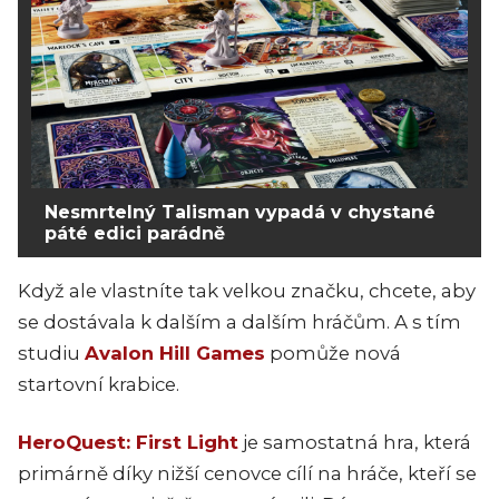
Nesmrtelný Talisman vypadá v chystané
páté edici parádně
Když ale vlastníte tak velkou značku, chcete, aby
se dostávala k dalším a dalším hráčům. A s tím
studiu
Avalon Hill Games
pomůže nová
startovní krabice.
HeroQuest: First Light
je samostatná hra, která
primárně díky nižší cenovce cílí na hráče, kteří se