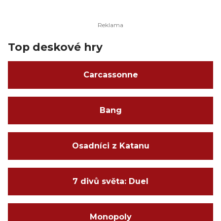
Top deskové hry
Carcassonne
Bang
Osadníci z Katanu
7 divů světa: Duel
Monopoly