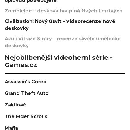
opravdu potřebujete
Zombicide – desková hra plná živých i mrtvých
Civilization: Nový úsvit – videorecenze nové
deskovky
Azul: Vitráže Sintry - recenze skvělé umělecké
deskovky
Nejoblíbenější videoherní série -
Games.cz
Assassin's Creed
Grand Theft Auto
Zaklínač
The Elder Scrolls
Mafia