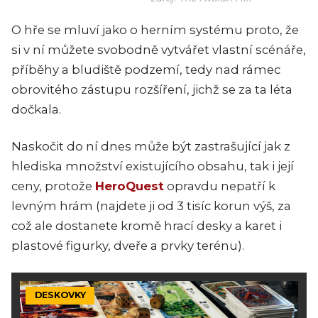
O hře se mluví jako o herním systému proto, že
si v ní můžete svobodně vytvářet vlastní scénáře,
příběhy a bludiště podzemí, tedy nad rámec
obrovitého zástupu rozšíření, jichž se za ta léta
dočkala.
Naskočit do ní dnes může být zastrašující jak z
hlediska množství existujícího obsahu, tak i její
ceny, protože
HeroQuest
opravdu nepatří k
levným hrám (najdete ji od 3 tisíc korun výš, za
což ale dostanete kromě hrací desky a karet i
plastové figurky, dveře a prvky terénu).
DESKOVKY