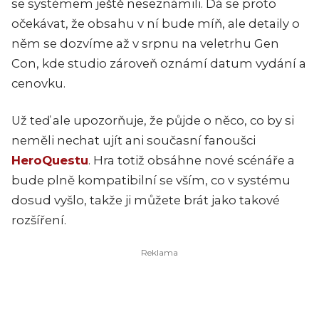
se systémem ještě neseznámili. Dá se proto
očekávat, že obsahu v ní bude míň, ale detaily o
něm se dozvíme až v srpnu na veletrhu Gen
Con, kde studio zároveň oznámí datum vydání a
cenovku.
Už teď ale upozorňuje, že půjde o něco, co by si
neměli nechat ujít ani současní fanoušci
HeroQuestu
. Hra totiž obsáhne nové scénáře a
bude plně kompatibilní se vším, co v systému
dosud vyšlo, takže ji můžete brát jako takové
rozšíření.