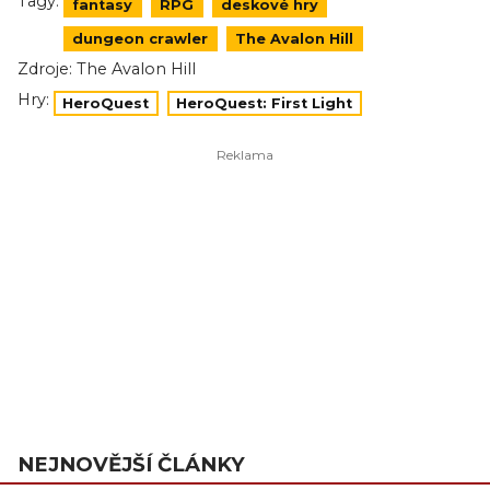
Tagy:
fantasy
RPG
deskové hry
dungeon crawler
The Avalon Hill
Zdroje:
The Avalon Hill
Hry:
HeroQuest
HeroQuest: First Light
NEJNOVĚJŠÍ ČLÁNKY