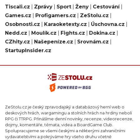
Tiscali.cz
|
Zprávy
|
Sport
|
Ženy
|
Cestování
|
Games.cz
|
Profigamers.cz
|
ZeStolu.cz
|
Osobnosti.cz
|
Karaoketexty.cz
|
Úschovna.cz
|
Nedd.cz
|
Moulík.cz
|
Fights.cz
|
Dokina.cz
|
CZhity.cz
|
Našepeníze.cz
|
Srovnám.cz
|
StartupInsider.cz
ZeStolu.cz je český zpravodajský a databázový herní web o
deskových hrách, wargamingu a stolních hrách na hrdiny neboli
RPG či TTRPG. Přinášíme denní novinky, recenze, videorecenze,
dojmy, komentáře, témata, videa a BoardGame Club.
Spolupracujeme se všemi českými a některými zahraničními
vydavatelstvími a pokrýváme hry všeho druhu včetně