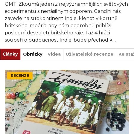
GMT. Zkoumá jeden z nejvýznamnějších světových
experimentů s nenásilným odporem. Gandhi nás
zavede na subkontinent Indie, klenot v koruně
britského impéria, aby nám podrobně přiblížil
poslední desetiletí britského ráje. 1 až 4 hráči
soupeří o budoucnost Indie; bude přechod k
domácí vládě mírový, bude Indie rozdělena
Články
občanskou válkou, nebo zůstane pevně v područí
Obrázky
Videa
Uživatelské recenze
Ke sta
impéria?
Gandhi nabízí nový pohled na historii povstání díky
RECENZE
přidání nového typu frakce do série COIN, frakce
Nenásilné (NV), a zároveň zachovává asymetrický
systém s podporou více frakcí a karet z
předchozích titulů série COIN. Veteráni COIN
budou moci do hry naskočit ihned.