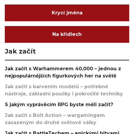
Krycí jména
Na křídlech
Jak začít
Jak začít s Warhammerem 40,000 – jednou z
nejpopulárnějších figurkových her na světě
Jak začít s barvením modelů – potřebné
nástroje, základní poučky i pokročilé techniky
S jakým vyprávěcím RPG byste měli začít?
Jak začít s Bolt Action – wargamingem
zasazeným do druhé světové války
Jak začít s BattleTechem – epickými bitvami