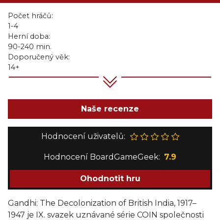
Počet hráčů:
1-4
Herní doba:
90-240 min.
Doporučený věk:
14+
Naše recenze
Hodnocení uživatelů:
Hodnocení BoardGameGeek:
7.9
Ohodnotit hru
Gandhi: The Decolonization of British India, 1917–
1947 je IX. svazek uznávané série COIN společnosti