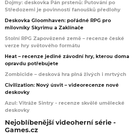
Dojmy: deskovka Pán prstenů: Putování po
Středozemi je povinností fanoušků předlohy
Deskovka Gloomhaven: pořádné RPG pro
milovníky Skyrimu a Zaklínače
Stolní RPG Zapovězené země – recenze české
verze hry světového formátu
Heat – recenze jediné závodní hry, kterou doma
opravdu potřebujete
Zombicide – desková hra plná živých i mrtvých
Civilization: Nový úsvit – videorecenze nové
deskovky
Azul: Vitráže Sintry - recenze skvělé umělecké
deskovky
Nejoblíbenější videoherní série -
Games.cz