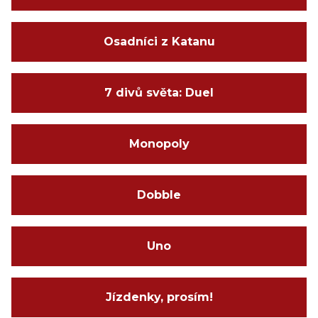
Osadníci z Katanu
7 divů světa: Duel
Monopoly
Dobble
Uno
Jízdenky, prosím!