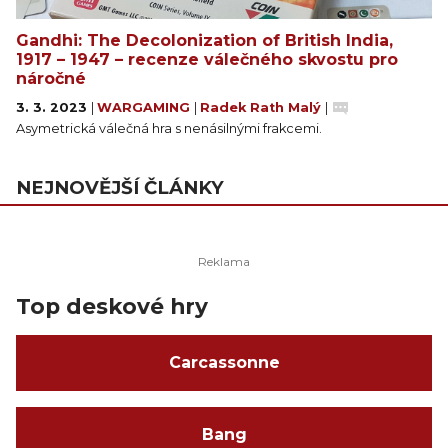
Gandhi: The Decolonization of British India,
1917 – 1947 – recenze válečného skvostu pro
náročné
3. 3. 2023
|
WARGAMING
|
Radek Rath Malý
|
Asymetrická válečná hra s nenásilnými frakcemi.
NEJNOVĚJŠÍ ČLÁNKY
Top deskové hry
Carcassonne
Bang