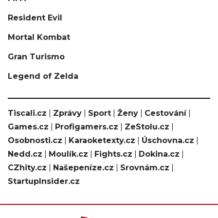
Resident Evil
Mortal Kombat
Gran Turismo
Legend of Zelda
Tiscali.cz
|
Zprávy
|
Sport
|
Ženy
|
Cestování
|
Games.cz
|
Profigamers.cz
|
ZeStolu.cz
|
Osobnosti.cz
|
Karaoketexty.cz
|
Úschovna.cz
|
Nedd.cz
|
Moulík.cz
|
Fights.cz
|
Dokina.cz
|
CZhity.cz
|
Našepeníze.cz
|
Srovnám.cz
|
StartupInsider.cz