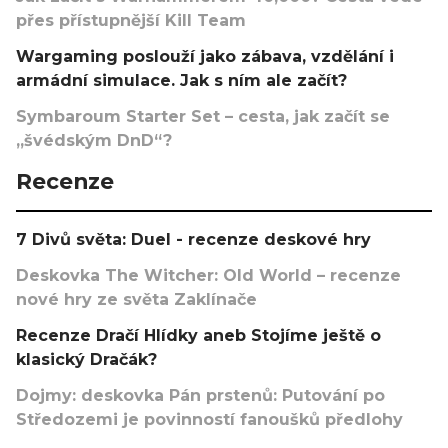
přes přístupnější Kill Team
Wargaming poslouží jako zábava, vzdělání i
armádní simulace. Jak s ním ale začít?
Symbaroum Starter Set – cesta, jak začít se
„švédským DnD“?
Recenze
7 Divů světa: Duel - recenze deskové hry
Deskovka The Witcher: Old World – recenze
nové hry ze světa Zaklínače
Recenze Dračí Hlídky aneb Stojíme ještě o
klasický Dračák?
Dojmy: deskovka Pán prstenů: Putování po
Středozemi je povinností fanoušků předlohy