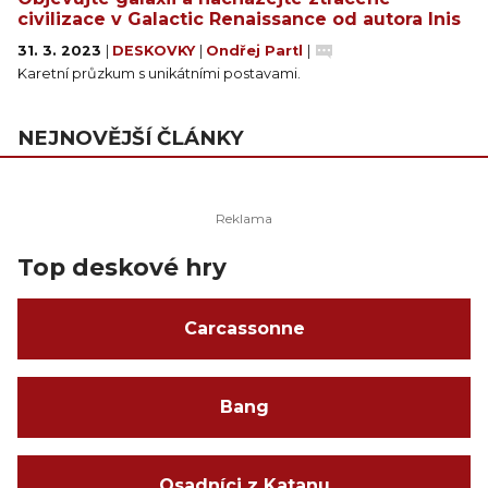
civilizace v Galactic Renaissance od autora Inis
31. 3. 2023
|
DESKOVKY
|
Ondřej Partl
|
Karetní průzkum s unikátními postavami.
NEJNOVĚJŠÍ ČLÁNKY
Top deskové hry
Carcassonne
Bang
Osadníci z Katanu