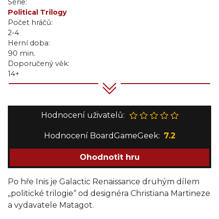
Série:
Political Trilogy
Počet hráčů:
2-4
Herní doba:
90 min.
Doporučený věk:
14+
Hodnocení uživatelů:
Hodnocení BoardGameGeek:
7.2
Ohodnotit hru
Po hře Inis je Galactic Renaissance druhým dílem
„politické trilogie“ od designéra Christiana Martineze
a vydavatele Matagot.