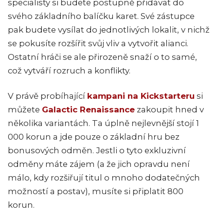
specialisty si budete postupně přidávat do
svého základního balíčku karet. Své zástupce
pak budete vysílat do jednotlivých lokalit, v nichž
se pokusíte rozšířit svůj vliv a vytvořit alianci.
Ostatní hráči se ale přirozeně snaží o to samé,
což vytváří rozruch a konflikty.
V právě probíhající
kampani na Kickstarteru
si
můžete
Galactic Renaissance
zakoupit hned v
několika variantách. Ta úplně nejlevnější stojí 1
000 korun a jde pouze o základní hru bez
bonusových odměn. Jestli o tyto exkluzivní
odměny máte zájem (a že jich opravdu není
málo, kdy rozšiřují titul o mnoho dodatečných
možností a postav), musíte si připlatit 800
korun.