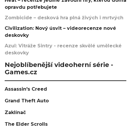
Heat – recenze jediné závodní hry, kterou doma
opravdu potřebujete
Zombicide – desková hra plná živých i mrtvých
Civilization: Nový úsvit – videorecenze nové
deskovky
Azul: Vitráže Sintry - recenze skvělé umělecké
deskovky
Nejoblíbenější videoherní série -
Games.cz
Assassin's Creed
Grand Theft Auto
Zaklínač
The Elder Scrolls