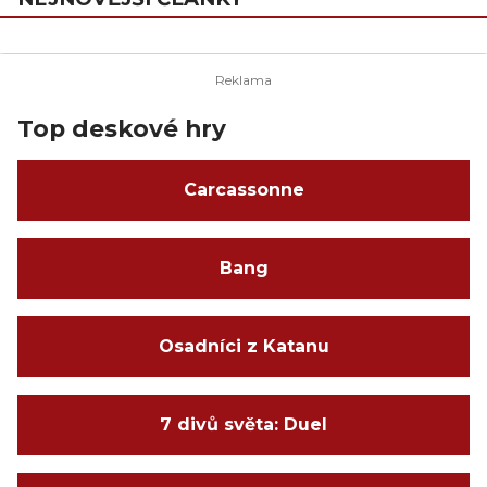
Top deskové hry
Carcassonne
Bang
Osadníci z Katanu
7 divů světa: Duel