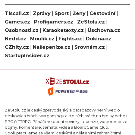
Tiscali.cz
|
Zprávy
|
Sport
|
Ženy
|
Cestování
|
Games.cz
|
Profigamers.cz
|
ZeStolu.cz
|
Osobnosti.cz
|
Karaoketexty.cz
|
Úschovna.cz
|
Nedd.cz
|
Moulík.cz
|
Fights.cz
|
Dokina.cz
|
CZhity.cz
|
Našepeníze.cz
|
Srovnám.cz
|
StartupInsider.cz
ZeStolu.cz je český zpravodajský a databázový herní web o
deskových hrách, wargamingu a stolních hrách na hrdiny neboli
RPG či TTRPG. Přinášíme denní novinky, recenze, videorecenze,
dojmy, komentáře, témata, videa a BoardGame Club.
Spolupracujeme se všemi českými a některými zahraničními