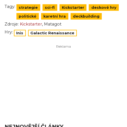
Tagy:
strategie
sci-fi
Kickstarter
deskové hry
politické
karetní hra
deckbuilding
,
Zdroje:
Kickstarter
Matagot
Hry:
Inis
Galactic Renaissance
NEJNOVĚJŠÍ ČLÁNKY