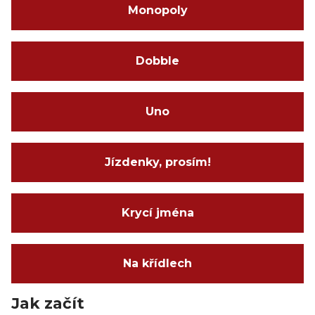
Monopoly
Dobble
Uno
Jízdenky, prosím!
Krycí jména
Na křídlech
Jak začít