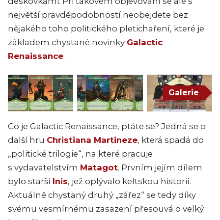
deskovkami. Při takovém objevování se ale s
největší pravděpodobností neobejdete bez
nějakého toho politického pletichaření, které je
základem chystané novinky
Galactic
Renaissance
.
Galerie
Co je Galactic Renaissance, ptáte se? Jedná se o
další hru
Christiana Martineze
, která spadá do
„politické trilogie“, na které pracuje
s vydavatelstvím
Matagot
. Prvním jejím dílem
bylo starší
Inis
, jež oplývalo keltskou historií.
Aktuálně chystaný druhý „zářez“ se tedy díky
svému vesmírnému zasazení přesouvá o velký