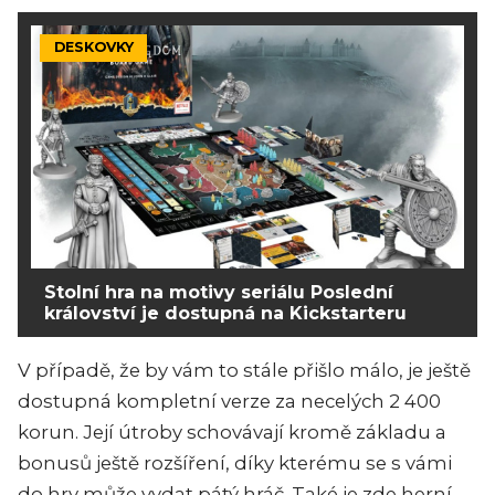
DESKOVKY
Stolní hra na motivy seriálu Poslední
království je dostupná na Kickstarteru
V případě, že by vám to stále přišlo málo, je ještě
dostupná kompletní verze za necelých 2 400
korun. Její útroby schovávají kromě základu a
bonusů ještě rozšíření, díky kterému se s vámi
do hry může vydat pátý hráč. Také je zde herní