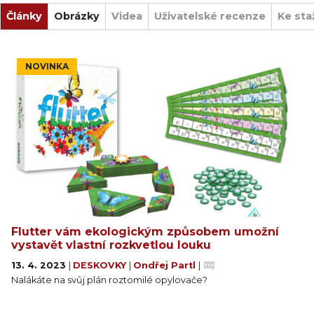
Články
Obrázky
Videa
Uživatelské recenze
Ke sta
NOVINKA
Flutter vám ekologickým způsobem umožní
vystavět vlastní rozkvetlou louku
13. 4. 2023
|
DESKOVKY
|
Ondřej Partl
|
Nalákáte na svůj plán roztomilé opylovače?