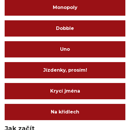
Monopoly
Dobble
Uno
Jízdenky, prosím!
Krycí jména
Na křídlech
Jak začít