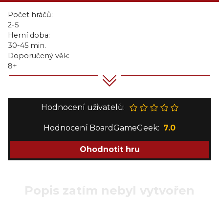
Počet hráčů:
2-5
Herní doba:
30-45 min.
Doporučený věk:
8+
Hodnocení uživatelů:
Hodnocení BoardGameGeek:
7.0
Ohodnotit hru
Popis zatím nebyl vytvořen