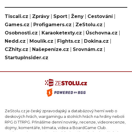
Tiscali.cz
|
Zprávy
|
Sport
|
Ženy
|
Cestování
|
Games.cz
|
Profigamers.cz
|
ZeStolu.cz
|
Osobnosti.cz
|
Karaoketexty.cz
|
Úschovna.cz
|
Nedd.cz
|
Moulík.cz
|
Fights.cz
|
Dokina.cz
|
CZhity.cz
|
Našepeníze.cz
|
Srovnám.cz
|
StartupInsider.cz
ZeStolu.cz je český zpravodajský a databázový herní web o
deskových hrách, wargamingu a stolních hrách na hrdiny neboli
RPG či TTRPG. Přinášíme denní novinky, recenze, videorecenze,
dojmy, komentáře, témata, videa a BoardGame Club.