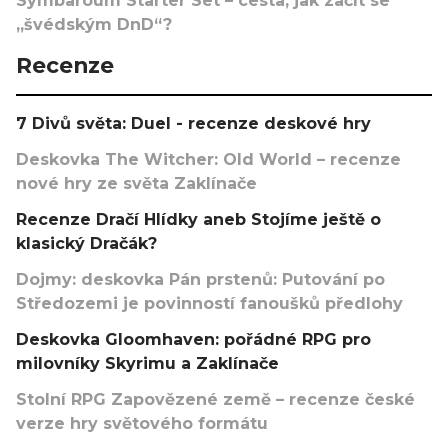
Symbaroum Starter Set – cesta, jak začít se
„švédským DnD“?
Recenze
7 Divů světa: Duel - recenze deskové hry
Deskovka The Witcher: Old World – recenze
nové hry ze světa Zaklínače
Recenze Dračí Hlídky aneb Stojíme ještě o
klasický Dračák?
Dojmy: deskovka Pán prstenů: Putování po
Středozemi je povinností fanoušků předlohy
Deskovka Gloomhaven: pořádné RPG pro
milovníky Skyrimu a Zaklínače
Stolní RPG Zapovězené země – recenze české
verze hry světového formátu