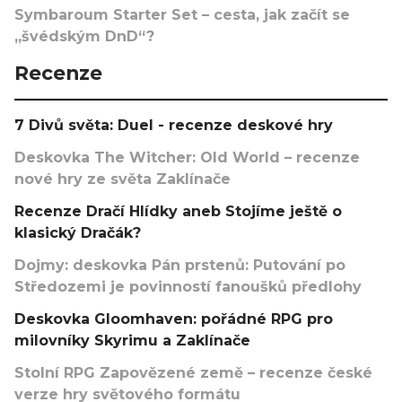
Symbaroum Starter Set – cesta, jak začít se
„švédským DnD“?
Recenze
7 Divů světa: Duel - recenze deskové hry
Deskovka The Witcher: Old World – recenze
nové hry ze světa Zaklínače
Recenze Dračí Hlídky aneb Stojíme ještě o
klasický Dračák?
Dojmy: deskovka Pán prstenů: Putování po
Středozemi je povinností fanoušků předlohy
Deskovka Gloomhaven: pořádné RPG pro
milovníky Skyrimu a Zaklínače
Stolní RPG Zapovězené země – recenze české
verze hry světového formátu