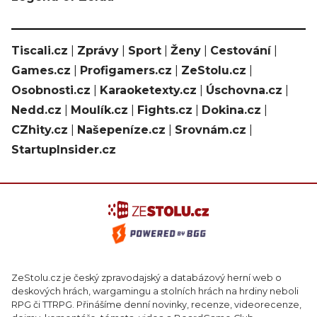
Tiscali.cz
|
Zprávy
|
Sport
|
Ženy
|
Cestování
|
Games.cz
|
Profigamers.cz
|
ZeStolu.cz
|
Osobnosti.cz
|
Karaoketexty.cz
|
Úschovna.cz
|
Nedd.cz
|
Moulík.cz
|
Fights.cz
|
Dokina.cz
|
CZhity.cz
|
Našepeníze.cz
|
Srovnám.cz
|
StartupInsider.cz
ZeStolu.cz je český zpravodajský a databázový herní web o
deskových hrách, wargamingu a stolních hrách na hrdiny neboli
RPG či TTRPG. Přinášíme denní novinky, recenze, videorecenze,