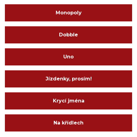
Monopoly
Dobble
Uno
Jízdenky, prosím!
Krycí jména
Na křídlech