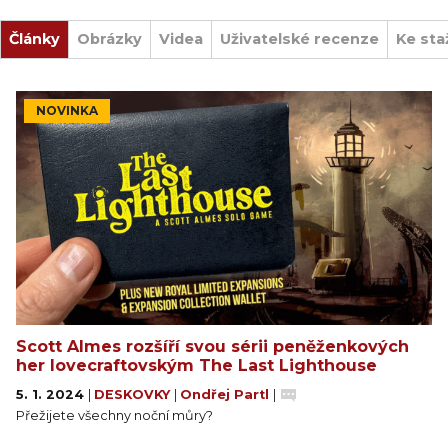
Články
Obrázky
Videa
Uživatelské recenze
Ke sta
NOVINKA
Scott Almes rozšíří svou sérii peněženkových
her lovecraftovským The Last Lighthouse
5. 1. 2024
|
DESKOVKY
|
Ondřej Partl
|
Přežijete všechny noční můry?