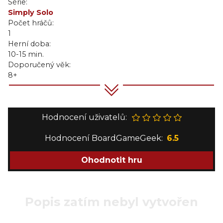
Série:
Simply Solo
Počet hráčů:
1
Herní doba:
10-15 min.
Doporučený věk:
8+
Hodnocení uživatelů:
Hodnocení BoardGameGeek:
6.5
Ohodnotit hru
Popis zatím nebyl vytvořen