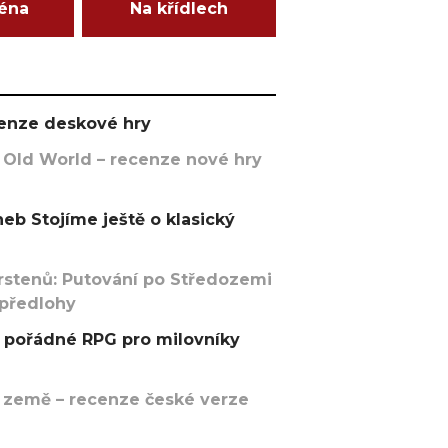
ména
Na křídlech
ecenze deskové hry
 Old World – recenze nové hry
eb Stojíme ještě o klasický
rstenů: Putování po Středozemi
 předlohy
pořádné RPG pro milovníky
 země – recenze české verze