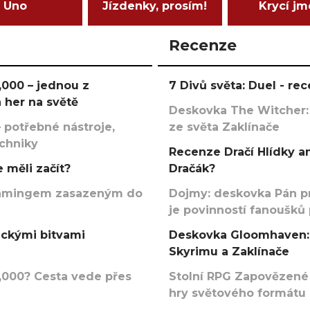
Uno
Jízdenky, prosím!
Krycí j
Recenze
000 – jednou z
7 Divů světa: Duel - r
 her na světě
Deskovka The Witcher:
 potřebné nástroje,
ze světa Zaklínače
echniky
Recenze Dračí Hlídky an
 měli začít?
Dračák?
argamingem zasazeným do
Dojmy: deskovka Pán p
je povinností fanoušků
ickými bitvami
Deskovka Gloomhaven: 
Skyrimu a Zaklínače
000? Cesta vede přes
Stolní RPG Zapovězené
hry světového formátu