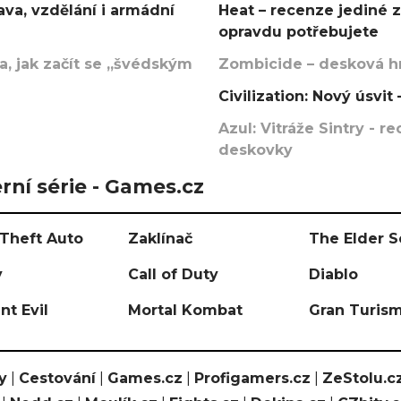
va, vzdělání i armádní
Heat – recenze jediné 
opravdu potřebujete
, jak začít se „švédským
Zombicide – desková hr
Civilization: Nový úsvi
Azul: Vitráže Sintry - 
deskovky
rní série - Games.cz
Theft Auto
Zaklínač
The Elder S
y
Call of Duty
Diablo
nt Evil
Mortal Kombat
Gran Turis
y
|
Cestování
|
Games.cz
|
Profigamers.cz
|
ZeStolu.c