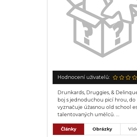
Hodnocení uživatelů:
Drunkards, Druggies, & Delinquen
boj s jednoduchou picí hrou, do 
vyznačuje úžasnou old school est
talentovaných umělců.
Místo toho, abyste utrpěli zraně
Články
Obrázky
Vid