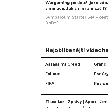
Wargaming poslouží jako zába
simulace. Jak s ním ale začít?
Symbaroum Starter Set – cesta
DnD“?
Nejoblíbenější videohe
Assassin's Creed
Grand 
Fallout
Far Cr
FIFA
Reside
Tiscali.cz
|
Zprávy
|
Sport
|
Žen