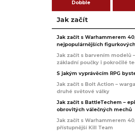
Dobble
Jak začít
Jak začít s Warhammerem 40,
nejpopulárnějších figurkových
Jak začít s barvením modelů –
základní poučky i pokročilé t
S jakým vyprávěcím RPG byste
Jak začít s Bolt Action – w
druhé světové války
Jak začít s BattleTechem – ep
obrovitých válečných mechů
Jak začít s Warhammerem 40,
přístupnější Kill Team