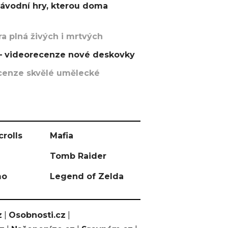
závodní hry, kterou doma
a plná živých i mrtvých
t – videorecenze nové deskovky
recenze skvělé umělecké
crolls
Mafia
Tomb Raider
mo
Legend of Zelda
z
|
Osobnosti.cz
|