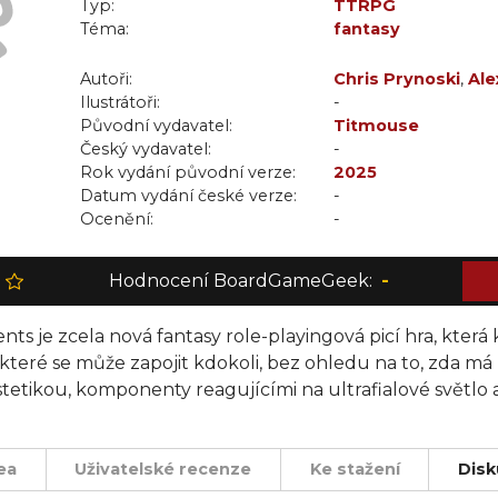
Typ:
TTRPG
Téma:
fantasy
Autoři:
Chris Prynoski
,
Ale
Ilustrátoři:
-
Původní vydavatel:
Titmouse
Český vydavatel:
-
Rok vydání původní verze:
2025
Datum vydání české verze:
-
Ocenění:
-
Hodnocení BoardGameGeek:
-
ts je zcela nová fantasy role-playingová picí hra, kter
které se může zapojit kdokoli, bez ohledu na to, zda má
etikou, komponenty reagujícími na ultrafialové světlo a
ní, popíjíte (nebo kouříte, nebo ukusujete své oblíbené 
ea
Uživatelské recenze
Ke stažení
Disk