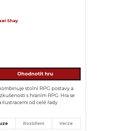
xei Shay
Ohodnotit hru
á kombinuje stolní RPG postavy a
 zkušenosti s hraním RPG. Hra se
 ilustracemi od celé řady
pochutiny.
uze
Rozšíření
Verze