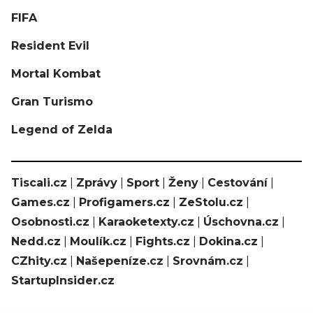
FIFA
Resident Evil
Mortal Kombat
Gran Turismo
Legend of Zelda
Tiscali.cz
|
Zprávy
|
Sport
|
Ženy
|
Cestování
|
Games.cz
|
Profigamers.cz
|
ZeStolu.cz
|
Osobnosti.cz
|
Karaoketexty.cz
|
Úschovna.cz
|
Nedd.cz
|
Moulík.cz
|
Fights.cz
|
Dokina.cz
|
CZhity.cz
|
Našepeníze.cz
|
Srovnám.cz
|
StartupInsider.cz