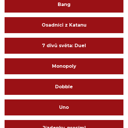
Bang
Osadníci z Katanu
7 divů světa: Duel
Monopoly
Dobble
Uno
Jízdenky, prosím!