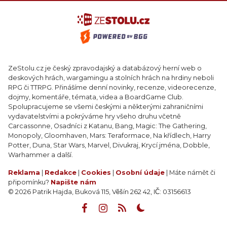
ZeStolu.cz je český zpravodajský a databázový herní web o
deskových hrách, wargamingu a stolních hrách na hrdiny neboli
RPG či TTRPG. Přinášíme denní novinky, recenze, videorecenze,
dojmy, komentáře, témata, videa a BoardGame Club.
Spolupracujeme se všemi českými a některými zahraničními
vydavatelstvími a pokrýváme hry všeho druhu včetně
Carcassonne, Osadníci z Katanu, Bang, Magic: The Gathering,
Monopoly, Gloomhaven, Mars: Teraformace, Na křídlech, Harry
Potter, Duna, Star Wars, Marvel, Divukraj, Krycí jména, Dobble,
Warhammer a další.
Reklama
|
Redakce
|
Cookies
|
Osobní údaje
| Máte námět či
připomínku?
Napište nám
© 2026 Patrik Hajda, Buková 115, Věšín 262 42, IČ: 03156613