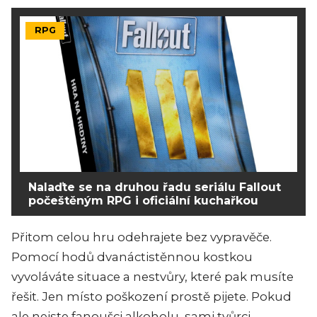
RPG
Nalaďte se na druhou řadu seriálu Fallout
počeštěným RPG i oficiální kuchařkou
Přitom celou hru odehrajete bez vypravěče.
Pomocí hodů dvanáctistěnnou kostkou
vyvoláváte situace a nestvůry, které pak musíte
řešit. Jen místo poškození prostě pijete. Pokud
ale nejste fanoušci alkoholu, sami tvůrci