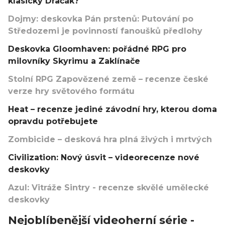
klasický Dračák?
Dojmy: deskovka Pán prstenů: Putování po
Středozemi je povinností fanoušků předlohy
Deskovka Gloomhaven: pořádné RPG pro
milovníky Skyrimu a Zaklínače
Stolní RPG Zapovězené země – recenze české
verze hry světového formátu
Heat – recenze jediné závodní hry, kterou doma
opravdu potřebujete
Zombicide – desková hra plná živých i mrtvých
Civilization: Nový úsvit – videorecenze nové
deskovky
Azul: Vitráže Sintry - recenze skvělé umělecké
deskovky
Nejoblíbenější videoherní série -