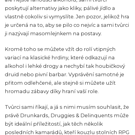
poskytují alternativy jako kliky, pálivé jídlo a
vlastně cokoliv si vymyslíte. Jen pozor, jelikož hra
je určená na to, aby se pilo co nejvíc a sami tvůrci
ji nazývají masomlejnkem na postavy.
Kromě toho se můžete vžít do rolí vtipných
variací na klasické hrdiny, které odkazují na
alkohol i lehké drogy a nechybí tak houbičkový
druid nebo pivní barbar. Vyprávění samotné je
přitom odlehčené, ale stejně si můžete užít
hromadu zábavy díky hraní vaší role.
Tvůrci sami říkají, a já s nimi musím souhlasit, že
právě Drunkards, Druggies & Delinquents může
být ideální příležitostí, jak těch několik
posledních kamarádů, kteří kouzlu stolních RPG