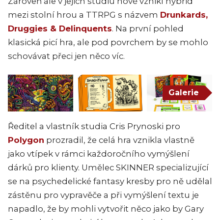
Zároveň ale v jejich studiu nově vznikl hybrid
mezi stolní hrou a TTRPG s názvem
Drunkards,
Druggies & Delinquents
. Na první pohled
klasická picí hra, ale pod povrchem by se mohlo
schovávat přeci jen něco víc.
Galerie
Ředitel a vlastník studia Cris Prynoski pro
Polygon
prozradil, že celá hra vznikla vlastně
jako vtípek v rámci každoročního vymýšlení
dárků pro klienty. Umělec SKINNER specializující
se na psychedelické fantasy kresby pro ně udělal
zástěnu pro vypravěče a při vymýšlení textu je
napadlo, že by mohli vytvořit něco jako by Gary