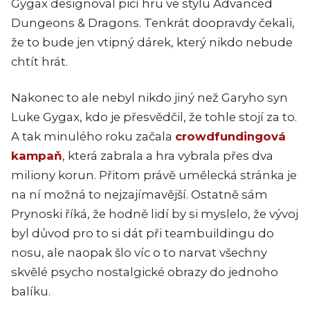
Gygax designoval picí hru ve stylu Advanced
Dungeons & Dragons. Tenkrát doopravdy čekali,
že to bude jen vtipný dárek, který nikdo nebude
chtít hrát.
Nakonec to ale nebyl nikdo jiný než Garyho syn
Luke Gygax, kdo je přesvědčil, že tohle stojí za to.
A tak minulého roku začala
crowdfundingová
kampaň
, která zabrala a hra vybrala přes dva
miliony korun. Přitom právě umělecká stránka je
na ní možná to nejzajímavější. Ostatně sám
Prynoski říká, že hodně lidí by si myslelo, že vývoj
byl důvod pro to si dát při teambuildingu do
nosu, ale naopak šlo víc o to narvat všechny
skvělé psycho nostalgické obrazy do jednoho
balíku.