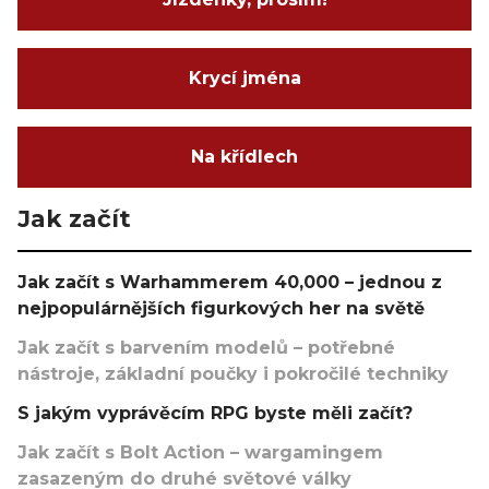
Krycí jména
Na křídlech
Jak začít
Jak začít s Warhammerem 40,000 – jednou z
nejpopulárnějších figurkových her na světě
Jak začít s barvením modelů – potřebné
nástroje, základní poučky i pokročilé techniky
S jakým vyprávěcím RPG byste měli začít?
Jak začít s Bolt Action – wargamingem
zasazeným do druhé světové války