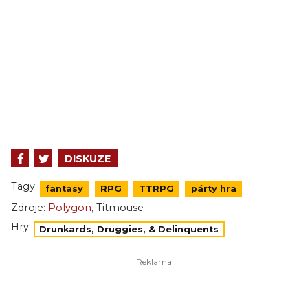
DISKUZE
Tagy:
fantasy
RPG
TTRPG
párty hra
,
Zdroje:
Polygon
Titmouse
Hry:
Drunkards, Druggies, & Delinquents