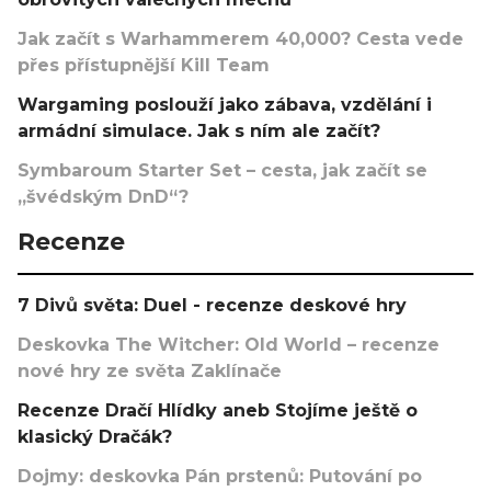
Jak začít s Warhammerem 40,000? Cesta vede
přes přístupnější Kill Team
Wargaming poslouží jako zábava, vzdělání i
armádní simulace. Jak s ním ale začít?
Symbaroum Starter Set – cesta, jak začít se
„švédským DnD“?
Recenze
7 Divů světa: Duel - recenze deskové hry
Deskovka The Witcher: Old World – recenze
nové hry ze světa Zaklínače
Recenze Dračí Hlídky aneb Stojíme ještě o
klasický Dračák?
Dojmy: deskovka Pán prstenů: Putování po