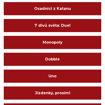
Osadníci z Katanu
7 divů světa: Duel
Monopoly
Dobble
Uno
Jízdenky, prosím!