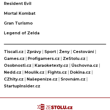
Resident Evil
Mortal Kombat
Gran Turismo
Legend of Zelda
Tiscali.cz
|
Zprávy
|
Sport
|
Ženy
|
Cestování
|
Games.cz
|
Profigamers.cz
|
ZeStolu.cz
|
Osobnosti.cz
|
Karaoketexty.cz
|
Úschovna.cz
|
Nedd.cz
|
Moulík.cz
|
Fights.cz
|
Dokina.cz
|
CZhity.cz
|
Našepeníze.cz
|
Srovnám.cz
|
StartupInsider.cz