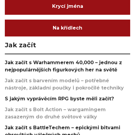
Krycí jména
Na křídlech
Jak začít
Jak začít s Warhammerem 40,000 – jednou z
nejpopulárnějších figurkových her na světě
Jak začít s barvením modelů – potřebné
nástroje, základní poučky i pokročilé techniky
S jakým vyprávěcím RPG byste měli začít?
Jak začít s Bolt Action – wargamingem
zasazeným do druhé světové války
Jak začít s BattleTechem – epickými bitvami
obrovitých válečných mechů