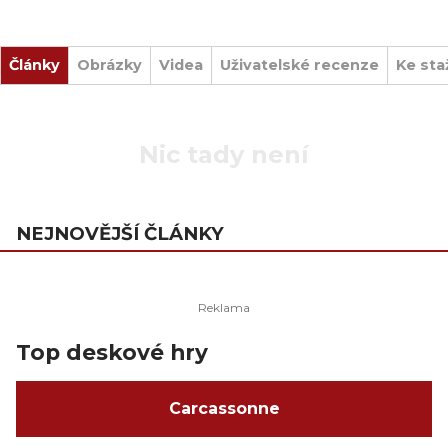
Články
Obrázky
Videa
Uživatelské recenze
Ke sta
Nic tady není
NEJNOVĚJŠÍ ČLÁNKY
Top deskové hry
Carcassonne