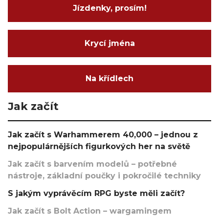
Jízdenky, prosím!
Krycí jména
Na křídlech
Jak začít
Jak začít s Warhammerem 40,000 – jednou z
nejpopulárnějších figurkových her na světě
Jak začít s barvením modelů – potřebné
nástroje, základní poučky i pokročilé techniky
S jakým vyprávěcím RPG byste měli začít?
Jak začít s Bolt Action – wargamingem