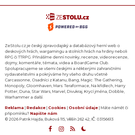
ZeStolu.cz je český zpravodajský a databázový herní web o
deskových hrách, wargamingu a stolních hrách na hrdiny neboli
RPG či TTRPG. Přinášíme denní novinky, recenze, videorecenze,
dojmy, komentáře, témata, videa a BoardGame Club.
Spolupracujeme se všemi českými a některými zahraničními
vydavatelstvími a pokrýváme hry všeho druhu včetně
Carcassonne, Osadníci z Katanu, Bang, Magic: The Gathering,
Monopoly, Gloomhaven, Mars: Teraformace, Na křídlech, Harry
Potter, Duna, Star Wars, Marvel, Divukraj, Krycí jména, Dobble,
Warhammer a další.
Reklama
|
Redakce
|
Cookies
|
Osobní údaje
| Máte námět či
připomínku?
Napište nám
© 2026 Patrik Hajda, Buková 115, Věšín 262 42, IČ: 03156613