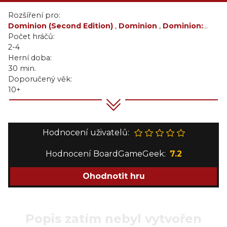
Rozšíření pro:
Dominion (Second Edition)
,
Dominion
,
Dominion:
Intriky
Počet hráčů:
2-4
Herní doba:
30 min.
Doporučený věk:
10+
Hodnocení uživatelů:
Hodnocení BoardGameGeek:
7.2
Ohodnotit hru
Popis zatím nebyl vytvořen