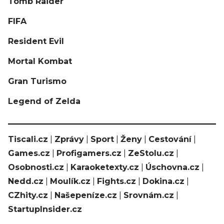
Tomb Raider
FIFA
Resident Evil
Mortal Kombat
Gran Turismo
Legend of Zelda
Tiscali.cz
|
Zprávy
|
Sport
|
Ženy
|
Cestování
|
Games.cz
|
Profigamers.cz
|
ZeStolu.cz
|
Osobnosti.cz
|
Karaoketexty.cz
|
Úschovna.cz
|
Nedd.cz
|
Moulík.cz
|
Fights.cz
|
Dokina.cz
|
CZhity.cz
|
Našepeníze.cz
|
Srovnám.cz
|
StartupInsider.cz