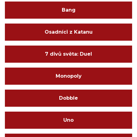
Bang
Osadníci z Katanu
7 divů světa: Duel
Monopoly
Dobble
Uno