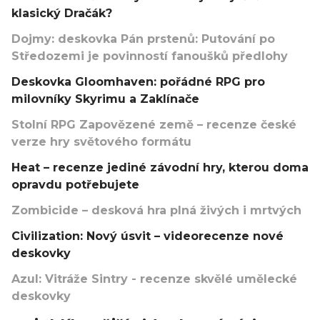
klasický Dračák?
Dojmy: deskovka Pán prstenů: Putování po
Středozemi je povinností fanoušků předlohy
Deskovka Gloomhaven: pořádné RPG pro
milovníky Skyrimu a Zaklínače
Stolní RPG Zapovězené země – recenze české
verze hry světového formátu
Heat – recenze jediné závodní hry, kterou doma
opravdu potřebujete
Zombicide – desková hra plná živých i mrtvých
Civilization: Nový úsvit – videorecenze nové
deskovky
Azul: Vitráže Sintry - recenze skvělé umělecké
deskovky