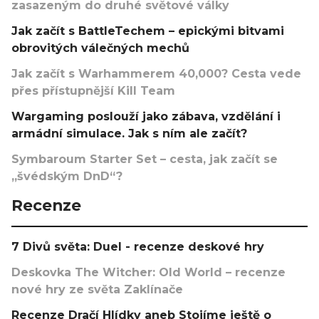
zasazeným do druhé světové války
Jak začít s BattleTechem – epickými bitvami
obrovitých válečných mechů
Jak začít s Warhammerem 40,000? Cesta vede
přes přístupnější Kill Team
Wargaming poslouží jako zábava, vzdělání i
armádní simulace. Jak s ním ale začít?
Symbaroum Starter Set – cesta, jak začít se
„švédským DnD“?
Recenze
7 Divů světa: Duel - recenze deskové hry
Deskovka The Witcher: Old World – recenze
nové hry ze světa Zaklínače
Recenze Dračí Hlídky aneb Stojíme ještě o