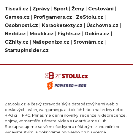
Tiscali.cz
|
Zprávy
|
Sport
|
Ženy
|
Cestování
|
Games.cz
|
Profigamers.cz
|
ZeStolu.cz
|
Osobnosti.cz
|
Karaoketexty.cz
|
Úschovna.cz
|
Nedd.cz
|
Moulík.cz
|
Fights.cz
|
Dokina.cz
|
CZhity.cz
|
Našepeníze.cz
|
Srovnám.cz
|
StartupInsider.cz
ZeStolu.cz je český zpravodajský a databázový herní web o
deskových hrách, wargamingu a stolních hrách na hrdiny neboli
RPG či TTRPG. Přinášíme denní novinky, recenze, videorecenze,
dojmy, komentáře, témata, videa a BoardGame Club.
Spolupracujeme se všemi českými a některými zahraničními
vydavatelstvími a pokrýváme hry všeho druhu včetně