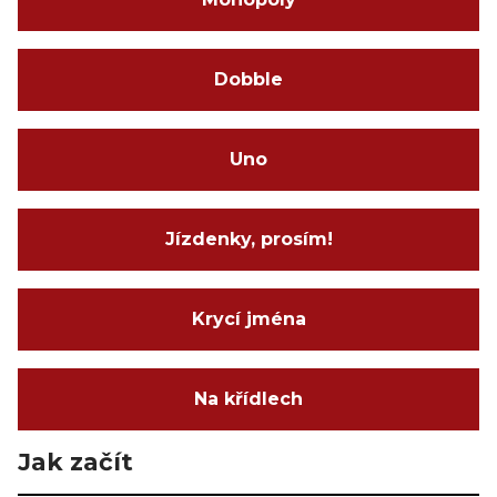
Dobble
Uno
Jízdenky, prosím!
Krycí jména
Na křídlech
Jak začít