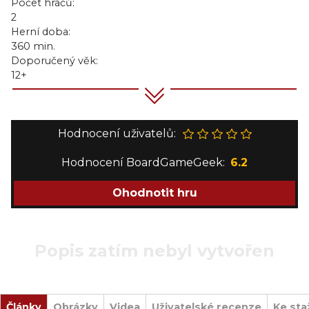
Počet hráčů:
2
Herní doba:
360 min.
Doporučený věk:
12+
Hodnocení uživatelů:
Hodnocení BoardGameGeek:
6.2
Ohodnotit hru
Popis zatím nebyl vytvořen
Články
Obrázky
Videa
Uživatelské recenze
Ke sta