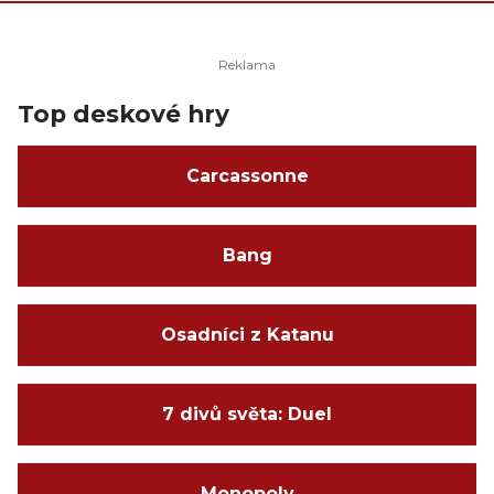
Top deskové hry
Carcassonne
Bang
Osadníci z Katanu
7 divů světa: Duel
Monopoly