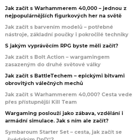
Jak začít s Warhammerem 40,000 – jednou z
nejpopulárnějších figurkových her na světě
Jak začít s barvením modelů – potřebné
nástroje, základní poučky i pokročilé techniky
S jakým vyprávěcím RPG byste měli začít?
Jak začít s Bolt Action – wargamingem
zasazeným do druhé světové války
Jak začít s BattleTechem – epickými bitvami
obrovitých válečných mechů
Jak začít s Warhammerem 40,000? Cesta vede
přes přístupnější Kill Team
Wargaming poslouží jako zábava, vzdělání i
armádní simulace. Jak s ním ale začít?
Symbaroum Starter Set – cesta, jak začít se
„švédským DnD“?