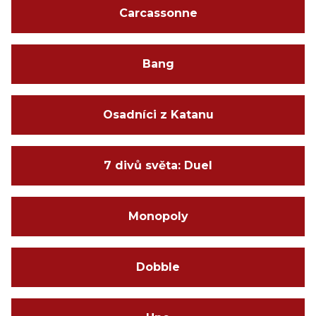
Carcassonne
Bang
Osadníci z Katanu
7 divů světa: Duel
Monopoly
Dobble