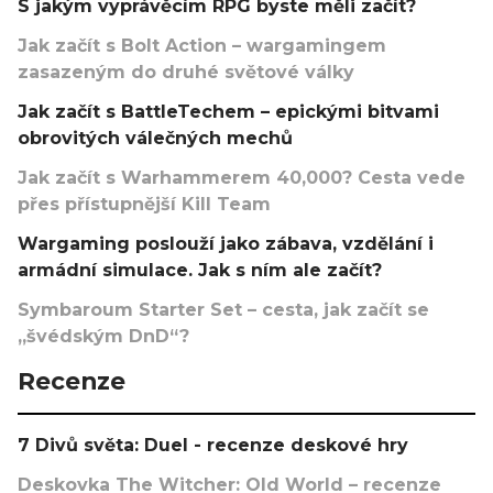
S jakým vyprávěcím RPG byste měli začít?
Jak začít s Bolt Action – wargamingem
zasazeným do druhé světové války
Jak začít s BattleTechem – epickými bitvami
obrovitých válečných mechů
Jak začít s Warhammerem 40,000? Cesta vede
přes přístupnější Kill Team
Wargaming poslouží jako zábava, vzdělání i
armádní simulace. Jak s ním ale začít?
Symbaroum Starter Set – cesta, jak začít se
„švédským DnD“?
Recenze
7 Divů světa: Duel - recenze deskové hry
Deskovka The Witcher: Old World – recenze