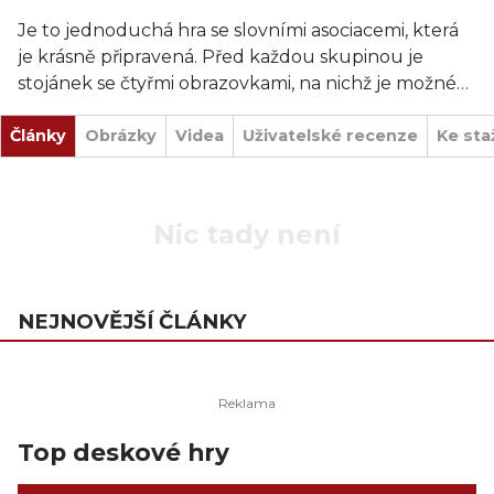
Je to jednoduchá hra se slovními asociacemi, která
je krásně připravená. Před každou skupinou je
stojánek se čtyřmi obrazovkami, na nichž je možné
přečíst klíčová slova přiřazená k číslům 1–4. Jeden
Články
člen týmu, kódovač, pak obdrží kartu s kódem a
Obrázky
Videa
Uživatelské recenze
Ke sta
musí vymyslet nápovědu, která bude souviset se
slovy na obrazovkách jeho týmu.
Nic tady není
Do hry jsou neustále zapojeni všichni hráči, ať už z
týmu, který kóduje, nebo druhého týmu, který se
kód snaží zachytit. Hráči se také v roli kódovače,
NEJNOVĚJŠÍ ČLÁNKY
který dává nápovědy, střídají.
Top deskové hry