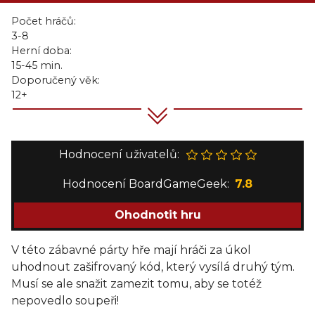
Počet hráčů:
3-8
Herní doba:
15-45 min.
Doporučený věk:
12+
Hodnocení uživatelů:
Hodnocení BoardGameGeek:
7.8
Ohodnotit hru
V této zábavné párty hře mají hráči za úkol
uhodnout zašifrovaný kód, který vysílá druhý tým.
Musí se ale snažit zamezit tomu, aby se totéž
nepovedlo soupeři!