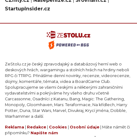
CZhity.cz
|
Našepeníze.cz
|
Srovnám.cz
|
StartupInsider.cz
ZeStolu.cz je český zpravodajský a databázový herní web o
deskových hrách, wargamingu a stolních hrách na hrdiny neboli
RPG či TTRPG. Přinášíme denní novinky, recenze, videorecenze,
dojmy, komentáře, témata, videa a BoardGame Club.
Spolupracujeme se všemi českými a některými zahraničními
vydavatelstvími a pokrýváme hry všeho druhu včetně
Carcassonne, Osadníci z Katanu, Bang, Magic: The Gathering,
Monopoly, Gloomhaven, Mars: Teraformace, Na křídlech, Harry
Potter, Duna, Star Wars, Marvel, Divukraj, Krycí jména, Dobble,
Warhammer a další.
Reklama
|
Redakce
|
Cookies
|
Osobní údaje
| Máte námět či
připomínku?
Napište nám