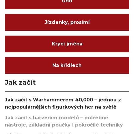
Uno
Jízdenky, prosím!
Krycí jména
Na křídlech
Jak začít
Jak začít s Warhammerem 40,000 – jednou z
nejpopulárnějších figurkových her na světě
Jak začít s barvením modelů – potřebné
nástroje, základní poučky i pokročilé techniky