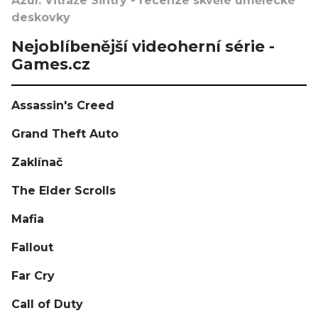
Azul: Vitráže Sintry - recenze skvělé umělecké
deskovky
Nejoblíbenější videoherní série -
Games.cz
Assassin's Creed
Grand Theft Auto
Zaklínač
The Elder Scrolls
Mafia
Fallout
Far Cry
Call of Duty