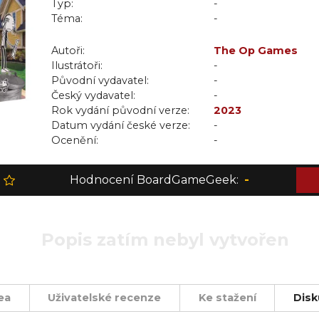
Typ:
-
Téma:
-
Autoři:
The Op Games
Ilustrátoři:
-
Původní vydavatel:
-
Český vydavatel:
-
Rok vydání původní verze:
2023
Datum vydání české verze:
-
Ocenění:
-
Hodnocení BoardGameGeek:
-
Popis zatím nebyl vytvořen
ea
Uživatelské recenze
Ke stažení
Disk