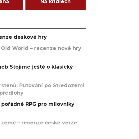
ména
Na křídlech
ecenze deskové hry
 Old World – recenze nové hry
eb Stojíme ještě o klasický
rstenů: Putování po Středozemi
 předlohy
pořádné RPG pro milovníky
 země – recenze české verze