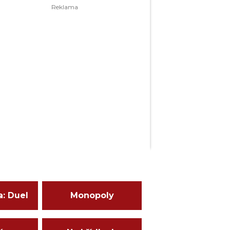
a: Duel
Monopoly