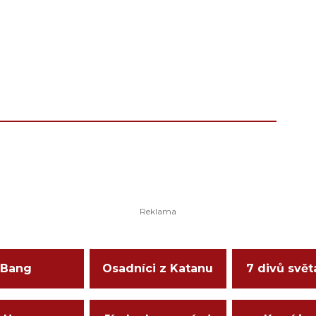
Bang
Osadníci z Katanu
7 divů svět