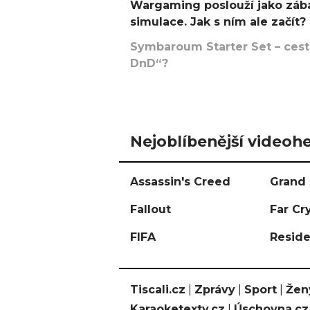
Wargaming poslouží jako zába
simulace. Jak s ním ale začít?
Symbaroum Starter Set – cesta
DnD“?
Nejoblíbenější videohe
Assassin's Creed
Grand 
Fallout
Far Cr
FIFA
Reside
Tiscali.cz
|
Zprávy
|
Sport
|
Žen
Karaoketexty.cz
|
Úschovna.cz