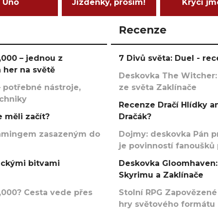
Uno
Jízdenky, prosím!
Krycí j
Recenze
000 – jednou z
7 Divů světa: Duel - r
 her na světě
Deskovka The Witcher:
 potřebné nástroje,
ze světa Zaklínače
echniky
Recenze Dračí Hlídky an
 měli začít?
Dračák?
argamingem zasazeným do
Dojmy: deskovka Pán p
je povinností fanoušků
ickými bitvami
Deskovka Gloomhaven: 
Skyrimu a Zaklínače
000? Cesta vede přes
Stolní RPG Zapovězené
hry světového formátu