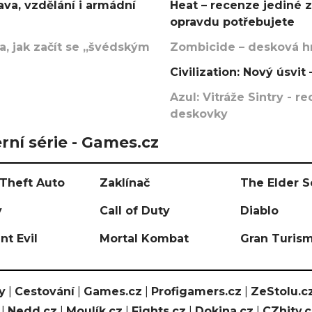
va, vzdělání i armádní
Heat – recenze jediné 
opravdu potřebujete
, jak začít se „švédským
Zombicide – desková hr
Civilization: Nový úsvi
Azul: Vitráže Sintry - 
deskovky
rní série - Games.cz
Theft Auto
Zaklínač
The Elder S
y
Call of Duty
Diablo
nt Evil
Mortal Kombat
Gran Turis
y
|
Cestování
|
Games.cz
|
Profigamers.cz
|
ZeStolu.c
|
Nedd.cz
|
Moulík.cz
|
Fights.cz
|
Dokina.cz
|
CZhity.