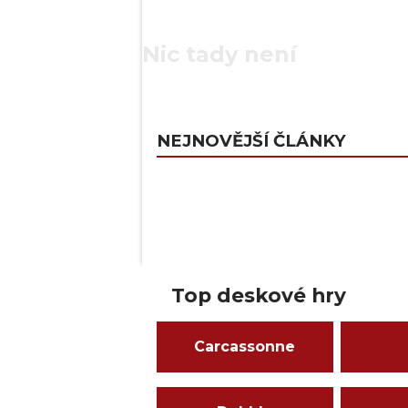
Nic tady není
NEJNOVĚJŠÍ ČLÁNKY
Top deskové hry
Carcassonne