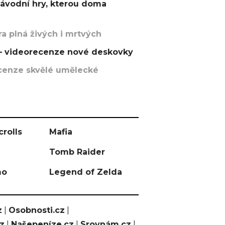
závodní hry, kterou doma
a plná živých i mrtvých
t – videorecenze nové deskovky
recenze skvělé umělecké
crolls
Mafia
Tomb Raider
mo
Legend of Zelda
z
|
Osobnosti.cz
|
cz
|
Našepeníze.cz
|
Srovnám.cz
|