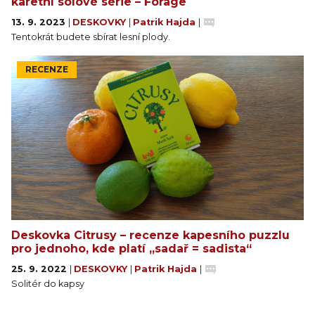
karetní sólové série – Forage
13. 9. 2023
|
DESKOVKY
|
Patrik Hajda
|
Tentokrát budete sbírat lesní plody.
RECENZE
Deskovka Citrusy – recenze kapesního puzzlu
pro jednoho, kde platí „sadař = sadista“
25. 9. 2022
|
DESKOVKY
|
Patrik Hajda
|
Solitér do kapsy