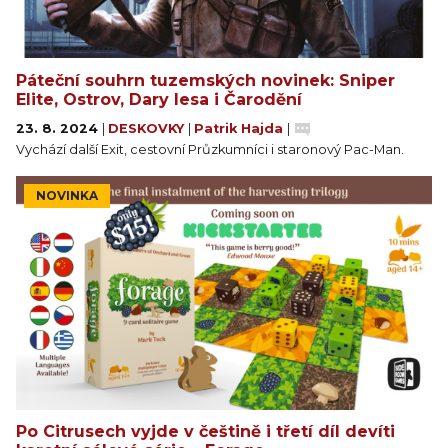
Páteční souhrn tuzemských novinek: Sniper
Elite, Ostrov, Dary lesa i Čarodění
23. 8. 2024
|
DESKOVKY
|
Patrik Hajda
|
Vychází další Exit, cestovní Průzkumníci i staronový Pac-Man.
NOVINKA
Po Citrusech vyjde v češtině i třetí díl devíti