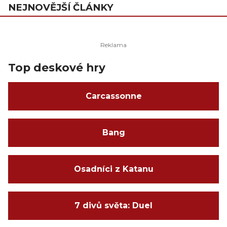
NEJNOVĚJŠÍ ČLÁNKY
Top deskové hry
Carcassonne
Bang
Osadníci z Katanu
7 divů světa: Duel