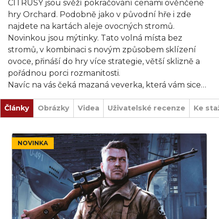
CITRUSY jsou svěží pokračování cenami ověnčené
hry Orchard. Podobně jako v původní hře i zde
najdete na kartách aleje ovocných stromů.
Novinkou jsou mýtinky. Tato volná místa bez
stromů, v kombinaci s novým způsobem sklízení
ovoce, přináší do hry více strategie, větší sklizně a
pořádnou porci rozmanitosti.
Navíc na vás čeká mazaná veverka, která vám sice
pomůže, ale také umí pěkně kousnout! A pokud se
Články
citrusů urodí opravdu hodně, můžete ke sklizni
Obrázky
Videa
Uživatelské recenze
Ke sta
namísto košíku použít rovnou zahradní kolečko!
Na rubových stranách karet najdete recepty na
NOVINKA
citrusové pochoutky, které představují novou
výzvu i příležitost, jak získat více bodů. Díky
receptům okusíte v každé hře něco nového!