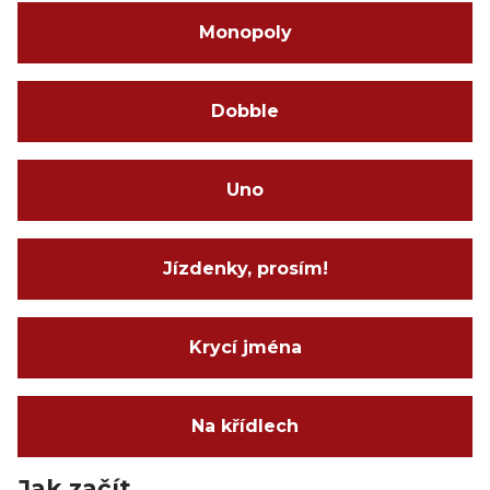
Monopoly
Dobble
Uno
Jízdenky, prosím!
Krycí jména
Na křídlech
Jak začít