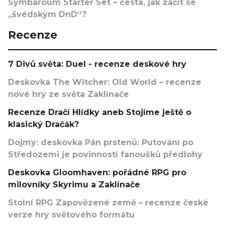
Symbaroum Starter Set – cesta, jak začít se
„švédským DnD“?
Recenze
7 Divů světa: Duel - recenze deskové hry
Deskovka The Witcher: Old World – recenze
nové hry ze světa Zaklínače
Recenze Dračí Hlídky aneb Stojíme ještě o
klasický Dračák?
Dojmy: deskovka Pán prstenů: Putování po
Středozemi je povinností fanoušků předlohy
Deskovka Gloomhaven: pořádné RPG pro
milovníky Skyrimu a Zaklínače
Stolní RPG Zapovězené země – recenze české
verze hry světového formátu