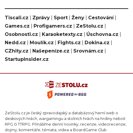
Tiscali.cz
|
Zprávy
|
Sport
|
Ženy
|
Cestování
|
Games.cz
|
Profigamers.cz
|
ZeStolu.cz
|
Osobnosti.cz
|
Karaoketexty.cz
|
Úschovna.cz
|
Nedd.cz
|
Moulík.cz
|
Fights.cz
|
Dokina.cz
|
CZhity.cz
|
Našepeníze.cz
|
Srovnám.cz
|
StartupInsider.cz
ZeStolu.cz je český zpravodajský a databázový herní web o
deskových hrách, wargamingu a stolních hrách na hrdiny neboli
RPG či TTRPG. Přinášíme denní novinky, recenze, videorecenze,
dojmy, komentáře, témata, videa a BoardGame Club.